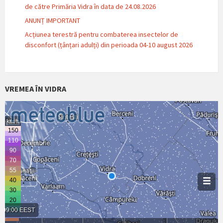
de către Primăria Vidra în data de 24.08.2026
ANUNȚ IMPORTANT
Acțiunea terestră pentru combaterea insectelor de
disconfort (țânțari adulți) din perioada 04-10 august 2026
VREMEA ÎN VIDRA