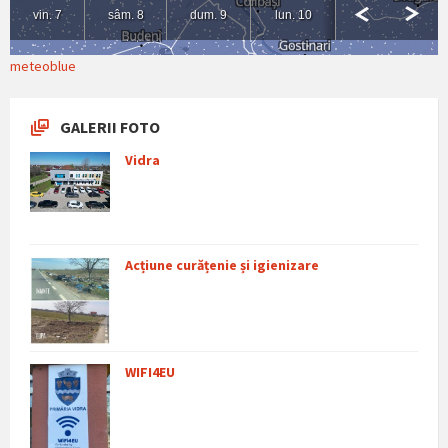
meteoblue
GALERII FOTO
Vidra
Acțiune curățenie și igienizare
WIFI4EU