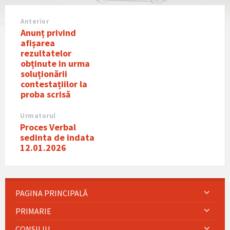
Anterior
Anunț privind
afișarea
rezultatelor
obținute in urma
soluționării
contestațiilor la
proba scrisă
Urmatorul
Proces Verbal
sedinta de indata
12.01.2026
PAGINA PRINCIPALĂ
PRIMARIE
CONSILIU