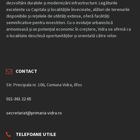
dezvoltării durabile și modernizării infrastructurii. Legăturile
excelente cu Capitala și localitățile învecinate, alături de terenurile
disponibile și rețelele de utilități extinse, oferă facilități
semnificative pentru investitori. Cu o evoluție urbanistică
armonioasă și un potențial economic în creștere, Vidra se afirmă ca
o localitate deschisă oportunităților și orientată către viitor.
CONTACT
Str. Principala nr. 106, Comuna Vidra, Ilfov
021-361 22 65
secretariat@primaria-vidra.ro
TELEFOANE UTILE