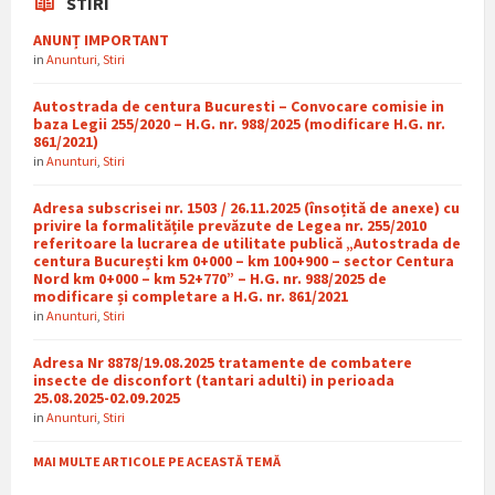
STIRI
ANUNȚ IMPORTANT
in
Anunturi
,
Stiri
Autostrada de centura Bucuresti – Convocare comisie in
baza Legii 255/2020 – H.G. nr. 988/2025 (modificare H.G. nr.
861/2021)
in
Anunturi
,
Stiri
Adresa subscrisei nr. 1503 / 26.11.2025 (însoțită de anexe) cu
privire la formalitățile prevăzute de Legea nr. 255/2010
referitoare la lucrarea de utilitate publică „Autostrada de
centura București km 0+000 – km 100+900 – sector Centura
Nord km 0+000 – km 52+770” – H.G. nr. 988/2025 de
modificare și completare a H.G. nr. 861/2021
in
Anunturi
,
Stiri
Adresa Nr 8878/19.08.2025 tratamente de combatere
insecte de disconfort (tantari adulti) in perioada
25.08.2025-02.09.2025
in
Anunturi
,
Stiri
MAI MULTE ARTICOLE PE ACEASTĂ TEMĂ