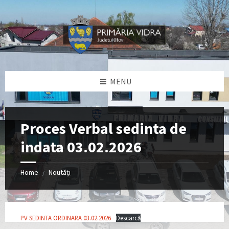
Skip
Skip
Skip
Skip
to
to
to
to
content
left
right
footer
sidebar
sidebar
MENU
Proces Verbal sedinta de
indata 03.02.2026
Home
Noutăți
/
PV SEDINTA ORDINARA 03.02.2026
Descarcă