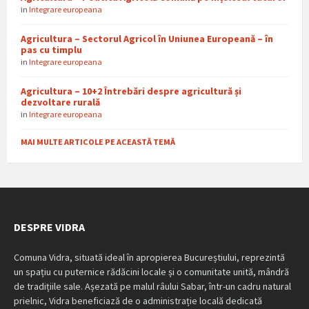
in
Integrare europeana
Agricultura – Sectorul Agricol în Uniunea Europeană – în
pas cu timplu
in
Integrare europeana
Agricultura – 10+2 Întrebări despre agricultură și
dezvoltare rurală
in
Integrare europeana
MAI MULTE ARTICOLE PE ACEASTĂ TEMĂ
DESPRE VIDRA
Comuna Vidra, situată ideal în apropierea Bucureștiului, reprezintă
un spațiu cu puternice rădăcini locale și o comunitate unită, mândră
de tradițiile sale. Așezată pe malul râului Sabar, într-un cadru natural
prielnic, Vidra beneficiază de o administrație locală dedicată