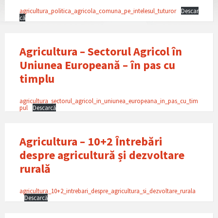
agricultura_politica_agricola_comuna_pe_intelesul_tuturor
Descar
că
Agricultura – Sectorul Agricol în
Uniunea Europeană – în pas cu
timplu
agricultura_sectorul_agricol_in_uniunea_europeana_in_pas_cu_tim
pul
Descarcă
Agricultura – 10+2 Întrebări
despre agricultură și dezvoltare
rurală
agricultura_10+2_intrebari_despre_agricultura_si_dezvoltare_rurala
Descarcă