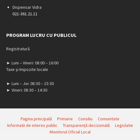
Dispensar Vidra
021-361.21.11
PROGRAM LUCRU CU PUBLICUL
Registratură
► Luni – Vineri: 08:00 – 16:00
Taxe și Impozite locale
► Luni – Joi: 08:30 – 15:30
► Vineri: 08:30 – 14:30
Pagina principală
Primarie
Consiliu
Comunitate
Informatii de interes public
Transparență decizională
Legislatie
Monitorul Oficial Local