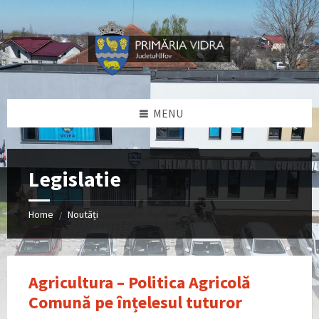
Skip
Skip
Skip
Skip
to
to
to
to
content
left
right
footer
sidebar
sidebar
MENU
Legislatie
Home
Noutăți
/
Agricultura – Politica Agricolă
Comună pe înțelesul tuturor