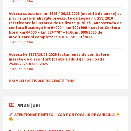
in
Anunturi
,
Stiri
Adresa subscrisei nr. 1503 / 26.11.2025 (însoțită de anexe) cu
privire la formalitățile prevăzute de Legea nr. 255/2010
referitoare la lucrarea de utilitate publică „Autostrada de
centura București km 0+000 – km 100+900 – sector Centura
Nord km 0+000 – km 52+770” – H.G. nr. 988/2025 de
modificare și completare a H.G. nr. 861/2021
in
Anunturi
,
Stiri
Adresa Nr 8878/19.08.2025 tratamente de combatere
insecte de disconfort (tantari adulti) in perioada
25.08.2025-02.09.2025
in
Anunturi
,
Stiri
MAI MULTE ARTICOLE PE ACEASTĂ TEMĂ
ANUNȚURI
ATENȚIONARE METEO – COD PORTOCALIU DE CANICULĂ