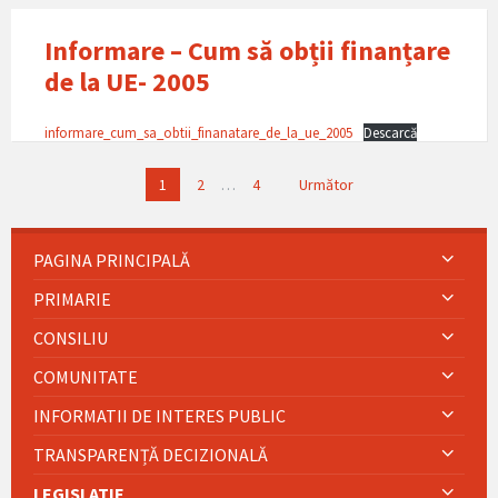
Informare – Cum să obții finanțare
de la UE- 2005
informare_cum_sa_obtii_finanatare_de_la_ue_2005
Descarcă
Paginație
1
2
…
4
Următor
articole
PAGINA PRINCIPALĂ
PRIMARIE
CONSILIU
COMUNITATE
INFORMATII DE INTERES PUBLIC
TRANSPARENȚĂ DECIZIONALĂ
LEGISLATIE