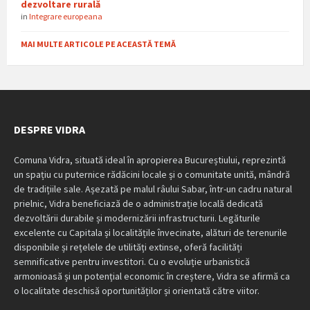
dezvoltare rurală
in
Integrare europeana
MAI MULTE ARTICOLE PE ACEASTĂ TEMĂ
DESPRE VIDRA
Comuna Vidra, situată ideal în apropierea Bucureștiului, reprezintă
un spațiu cu puternice rădăcini locale și o comunitate unită, mândră
de tradițiile sale. Așezată pe malul râului Sabar, într-un cadru natural
prielnic, Vidra beneficiază de o administrație locală dedicată
dezvoltării durabile și modernizării infrastructurii. Legăturile
excelente cu Capitala și localitățile învecinate, alături de terenurile
disponibile și rețelele de utilități extinse, oferă facilități
semnificative pentru investitori. Cu o evoluție urbanistică
armonioasă și un potențial economic în creștere, Vidra se afirmă ca
o localitate deschisă oportunităților și orientată către viitor.