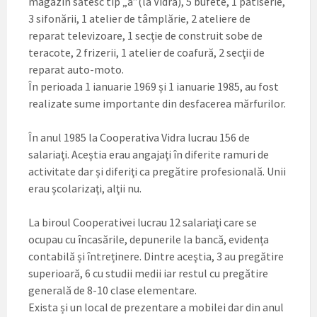
magazin sătesc tip „a”(la Vidra), 5 bufete, 1 patiserie,
3 sifonării, 1 atelier de tâmplărie, 2 ateliere de
reparat televizoare, 1 secţie de construit sobe de
teracote, 2 frizerii, 1 atelier de coafură, 2 secţii de
reparat auto-moto.
În perioada 1 ianuarie 1969 și 1 ianuarie 1985, au fost
realizate sume importante din desfacerea mărfurilor.
În anul 1985 la Cooperativa Vidra lucrau 156 de
salariaţi. Aceştia erau angajaţi în diferite ramuri de
activitate dar și diferiţi ca pregătire profesională. Unii
erau şcolarizaţi, alţii nu.
La biroul Cooperativei lucrau 12 salariaţi care se
ocupau cu încasările, depunerile la bancă, evidența
contabilă și întreținere. Dintre aceştia, 3 au pregătire
superioară, 6 cu studii medii iar restul cu pregătire
generală de 8-10 clase elementare.
Exista și un local de prezentare a mobilei dar din anul