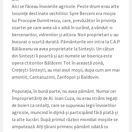
Aici se făceau învoielile agricole. Peste drum erau alte
locuințe destinate vechililor. Spre Berceni era moșia
lui Procopie Dumitrescu, care, prevăzător în privința
soartei pe care avea să o aibă în curând, a vândut-o
bercenarilor, vidrenilor și altora. Noii proprietari s-au
bucurat o scurtă durată. Pământurile vor intra la C.A.P.
Bălăceanu va avea proprietate la Sintești. Un cătun
din Sintești îi poartă și azi numele iar biserica este
opera ctitorilor Bălăceni. Tot în această zonă,
Crețești-Sintești, au mai avut moșii, dupa cum am mai
amintit, Cantacuzinii, Zarifopol și Baldovin.
Populația, în bună parte, nu avea pământ. Numai cei
împroprietăriți de Al. loan Cuza, nu erau strâns legați
de boieri ca ceilalți, care se supuneau legii învoielilor
agricole, muncind în dijmă și participând fără plată și
la alte lucrări. După primul război mondial moșiile se
amputează. Alți țărani primesc pământ odată cu