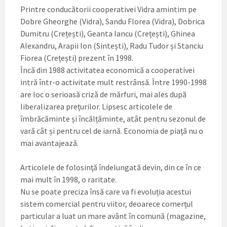
Printre conducătorii cooperativei Vidra amintim pe
Dobre Gheorghe (Vidra), Sandu Florea (Vidra), Dobrica
Dumitru (Crețești), Geanta Iancu (Crețești), Ghinea
Alexandru, Arapii Ion (Sintești), Radu Tudor și Stanciu
Fiorea (Crețești) prezent în 1998.
Încă din 1988 activitatea economică a cooperativei
intră într-o activitate mult restrânsă. Între 1990-1998
are loc o serioasă criză de mărfuri, mai ales după
liberalizarea prețurilor. Lipsesc articolele de
îmbrăcăminte și încălțăminte, atât pentru sezonul de
vară cât și pentru cel de iarnă. Economia de piaţă nu o
mai avantajează.
Articolele de folosinţă îndelungată devin, din ce în ce
mai mult în 1998, o raritate.
Nu se poate preciza însă care va fi evoluția acestui
sistem comercial pentru viitor, deoarece comerțul
particular a luat un mare avânt în comună (magazine,