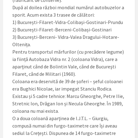
După al doilea război mondial numărul autobuzelor a
sporit. Acum exista 3 trasee de călători:
1) București-Filaret-Vidra-Colibași-Gostinari-Prundu
2) București-Filaret-Berceni-Colibași-Gostinari
3) București-Berceni- Vidra-Valea Dragului-Hotare-
Oltenița.
Pentru transportul mărfurilor (cu precădere legume)
ia ființă Autobaza Vidra nr. 2 (coloana Vidra), care a
aparţinut când de Bolintin Vale, când de Bucureşti
Filaret, când de Militari (1960).
Coloana era deservită de 39 de șoferi – șeful coloanei
era Bughici Nicolae, iar impegat Stanciu Rodica.
Existau și 5 cadre tehnice: Marcu Gheorghe, Petre IIie,
Stretnic Ion, Drăgan Ion și Necula Gheorghe. În 1989,
coloana nu mai exista.
O a doua coloană aparţinea de I.J.T.L. – Giurgiu,
compusă numai din furgo-taximetre care își aveau
sediul la Crețești. Dispunea de 14 furgo-taximetre