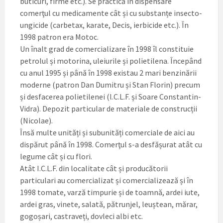
buticuri, firme etc.). Se practică în dispensare
comerţul cu medicamente cât și cu substanțe insecto-
ungicide (carbetax, karate, Decis, ierbicide etc.). În
1998 patron era Motoc.
Un înalt grad de comercializare în 1998 îl constituie
petrolul și motorina, uleiurile și polietilena. Începând
cu anul 1995 și până în 1998 existau 2 mari benzinării
moderne (patron Dan Dumitru și Stan Florin) precum
și desfacerea polietilenei (l.C.L.F. și Soare Constantin-
Vidra). Depozit particular de materiale de construcții
(Nicolae).
Însă multe unități și subunități comerciale de aici au
dispărut până în 1998. Comerţul s-a desfășurat atât cu
legume cât și cu flori.
Atât I.C.L.F. din localitate cât și producătorii
particulari au comercializat și comercializează și în
1998 tomate, varză timpurie și de toamnă, ardei iute,
ardei gras, vinete, salată, pătrunjel, leuștean, mărar,
gogoșari, castraveți, dovleci albi etc.