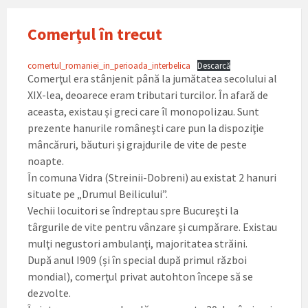
Comerțul în trecut
comertul_romaniei_in_perioada_interbelica
Descarcă
Comerţul era stânjenit până la jumătatea secolului al
XIX-lea, deoarece eram tributari turcilor. În afară de
aceasta, existau și greci care îl monopolizau. Sunt
prezente hanurile româneşti care pun la dispoziţie
mâncăruri, băuturi și grajdurile de vite de peste
noapte.
În comuna Vidra (Streinii-Dobreni) au existat 2 hanuri
situate pe „Drumul Beilicului”.
Vechii locuitori se îndreptau spre Bucureşti la
târgurile de vite pentru vânzare și cumpărare. Existau
mulţi negustori ambulanţi, majoritatea străini.
După anul I909 (și în special după primul război
mondial), comerţul privat autohton începe să se
dezvolte.