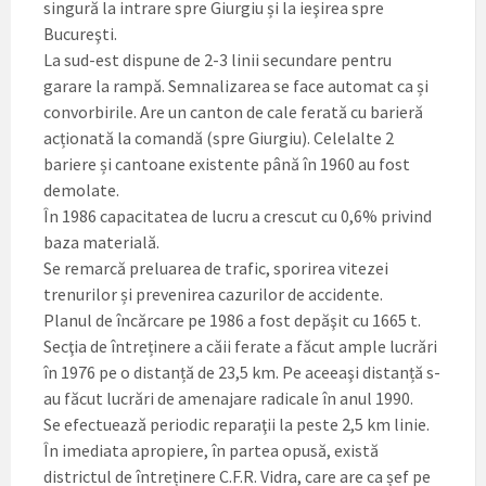
singură la intrare spre Giurgiu și la ieşirea spre
Bucureşti.
La sud-est dispune de 2-3 linii secundare pentru
garare la rampă. Semnalizarea se face automat ca și
convorbirile. Are un canton de cale ferată cu barieră
acționată la comandă (spre Giurgiu). Celelalte 2
bariere și cantoane existente până în 1960 au fost
demolate.
În 1986 capacitatea de lucru a crescut cu 0,6% privind
baza materială.
Se remarcă preluarea de trafic, sporirea vitezei
trenurilor și prevenirea cazurilor de accidente.
Planul de încărcare pe 1986 a fost depăşit cu 1665 t.
Secţia de întreținere a căii ferate a făcut ample lucrări
în 1976 pe o distanță de 23,5 km. Pe aceeaşi distanță s-
au făcut lucrări de amenajare radicale în anul 1990.
Se efectuează periodic reparaţii la peste 2,5 km linie.
În imediata apropiere, în partea opusă, există
districtul de întreținere C.F.R. Vidra, care are ca șef pe