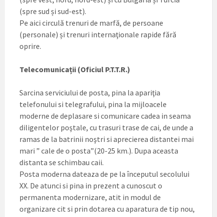
(spre sud și sud-est).
Pe aici circulă trenuri de marfă, de persoane
(personale) și trenuri internaţionale rapide fără
oprire.
Telecomunicații (Oficiul P.T.T.R.)
Sarcina serviciului de posta, pina la apariţia
telefonului si telegrafului, pina la mijloacele
moderne de deplasare si comunicare cadea in seama
diligentelor poştale, cu trasuri trase de cai, de unde a
ramas de la batrinii noştri si aprecierea distantei mai
mari ” cale de o posta”(20-25 km.). Dupa aceasta
distanta se schimbau caii.
Posta moderna dateaza de pe la începutul secolului
XX. De atunci si pina in prezent a cunoscut o
permanenta modernizare, atit in modul de
organizare cit si prin dotarea cu aparatura de tip nou,