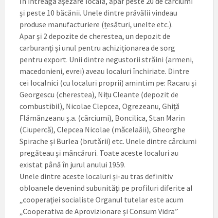
În intreaga aşezare locală, apar peste 20 de cârciumi
și peste 10 băcănii. Unele dintre prăvălii vindeau
produse manufacturiere (țesături, unelte etc.).
Apar și 2 depozite de cherestea, un depozit de
carburanţi și unul pentru achiziţionarea de sorg
pentru export. Unii dintre negustorii străini (armeni,
macedonieni, evrei) aveau localuri închiriate. Dintre
cei localnici (cu localuri proprii) amintim pe: Racaru și
Georgescu (cherestea), Nițu Cleante (depozit de
combustibil), Nicolae Clepcea, Ogrezeanu, Ghiță
Flămânzeanu ș.a. (cârciumi), Boncilica, Stan Marin
(Ciupercă), Clepcea Nicolae (măcelaăii), Gheorghe
Spirache și Burlea (brutării) etc. Unele dintre cârciumi
pregăteau și mâncăruri. Toate aceste localuri au
existat până în jurul anului 1959.
Unele dintre aceste localuri și-au tras definitiv
obloanele devenind subunități pe profiluri diferite al
„cooperaţiei socialiste Organul tutelar este acum
„Cooperativa de Aprovizionare și Consum Vidra”