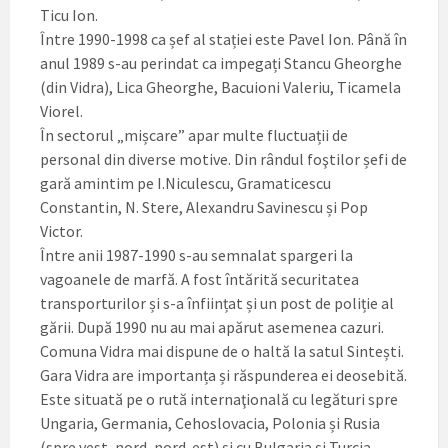
Ticu Ion.
Între 1990-1998 ca șef al stației este Pavel Ion. Până în
anul 1989 s-au perindat ca impegați Stancu Gheorghe
(din Vidra), Lica Gheorghe, Bacuioni Valeriu, Ticamela
Viorel.
În sectorul „mișcare” apar multe fluctuații de
personal din diverse motive. Din rândul foştilor șefi de
gară amintim pe I.Niculescu, Gramaticescu
Constantin, N. Stere, Alexandru Savinescu și Pop
Victor.
Între anii 1987-1990 s-au semnalat spargeri la
vagoanele de marfă. A fost întărită securitatea
transporturilor și s-a înființat și un post de poliție al
gării. După 1990 nu au mai apărut asemenea cazuri.
Comuna Vidra mai dispune de o haltă la satul Sintești.
Gara Vidra are importanța și răspunderea ei deosebită.
Este situată pe o rută internaţională cu legături spre
Ungaria, Germania, Cehoslovacia, Polonia și Rusia
(spre vest, nord, nord-est) și cu Bulgaria și Turcia