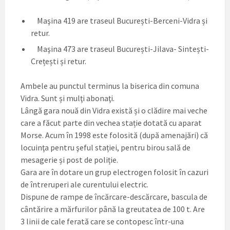
Maşina 419 are traseul București-Berceni-Vidra și
retur.
Maşina 473 are traseul București-Jilava- Sintești-
Crețești și retur.
Ambele au punctul terminus la biserica din comuna
Vidra. Sunt și mulţi abonaţi.
Lângă gara nouă din Vidra există și o clădire mai veche
care a făcut parte din vechea stație dotată cu aparat
Morse. Acum în 1998 este folosită (după amenajări) că
locuinţa pentru şeful stației, pentru birou sală de
mesagerie și post de poliție.
Gara are în dotare un grup electrogen folosit în cazuri
de întreruperi ale curentului electric.
Dispune de rampe de încărcare-descărcare, bascula de
cântărire a mărfurilor până la greutatea de 100 t. Are
3 linii de cale ferată care se contopesc într-una