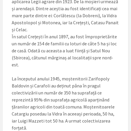
aplicarea Legii agrare din 1923. De la moșieri urmează
și arendașii. Dintre aceștia au fost identificați cea mai
mare parte dintre ei: Corlătescu (la Dobreni), la Vidra
Apostolopol și Motonea, iar la Crețești, Catasu Panait
și Celac.
În satul Crețești în anul 1897, au fost împroprietărite
un număr de 154 de familii cu loturi de câte 5 ha și loc
de casă. Odată cu aceasta a luat ființă și Satul Nou
(Sbircea), cătunul mărginaș al localitații spre nord-
est.
La începutul anului 1945, moștenitorii Zarifopoly
Baldovin și Carafoli au deținut pâna în pragul
colectivizării un număr de 350 ha suprafață ce
reprezintă 95% din suprafața agricolă aparținând
țăranilor agricoli din toată comuna. Moștenitoarele
Catargiu posedau la Vidra în aceeași perioada, 50 ha,
iar Luigi Mazzeti tot 50 ha. A urmat colectivizarea
forțată.