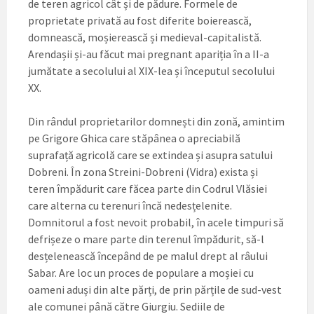
de teren agricol cât și de pădure. Formele de
proprietate privată au fost diferite boierească,
domnească, moșierească și medieval-capitalistă.
Arendașii și-au făcut mai pregnant apariția în a II-a
jumătate a secolului al XIX-lea și începutul secolului
XX.
Din rândul proprietarilor domnești din zonă, amintim
pe Grigore Ghica care stăpânea o apreciabilă
suprafață agricolă care se extindea și asupra satului
Dobreni. În zona Streini-Dobreni (Vidra) exista și
teren împădurit care făcea parte din Codrul Vlăsiei
care alterna cu terenuri încă nedesțelenite.
Domnitorul a fost nevoit probabil, în acele timpuri să
defrișeze o mare parte din terenul împădurit, să-l
desțelenească începând de pe malul drept al râului
Sabar. Are loc un proces de populare a moșiei cu
oameni aduși din alte părți, de prin părțile de sud-vest
ale comunei până către Giurgiu. Sediile de