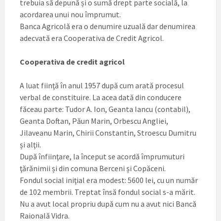
trebuia să depună și o sumă drept parte socială, la
acordarea unui nou împrumut.
Banca Agricolă era o denumire uzuală dar denumirea
adecvată era Cooperativa de Credit Agricol.
Cooperativa de credit agricol
A luat fiinţă în anul 1957 după cum arată procesul
verbal de constituire. La acea dată din conducere
făceau parte: Tudor A. Ion, Geanta Iancu (contabil),
Geanta Doftan, Păun Marin, Orbescu Angliei,
Jilaveanu Marin, Chirii Constantin, Stroescu Dumitru
și alţii.
După înfiinţare, la început se acordă împrumuturi
ţărănimii și din comuna Berceni și Copăceni.
Fondul social iniţial era modest: 5600 lei, cu un număr
de 102 membrii. Treptat însă fondul social s-a mărit.
Nu a avut local propriu după cum nu a avut nici Bancă
Raională Vidra.