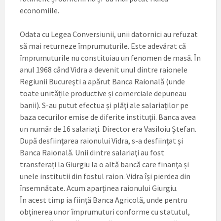
economiile.
Odata cu Legea Conversiunii, unii datornici au refuzat
să mai returneze împrumuturile. Este adevărat că
împrumuturile nu constituiau un fenomen de masă. În
anul 1968 când Vidra a devenit unul dintre raionele
Regiunii Bucureşti a apărut Banca Raională (unde
toate unitățile productive și comerciale depuneau
banii). S-au putut efectua și plăţi ale salariaţilor pe
baza cecurilor emise de diferite instituții. Banca avea
un număr de 16 salariaţi. Director era Vasiloiu Ştefan.
După desfiinţarea raionului Vidra, s-a desfiinţat și
Banca Raională. Unii dintre salariaţi au fost
transferați la Giurgiu la o altă bancă care finanţa și
unele institutii din fostul raion. Vidra își pierdea din
însemnătate. Acum aparţinea raionului Giurgiu.
În acest timp ia fiinţă Banca Agricolă, unde pentru
obţinerea unor împrumuturi conforme cu statutul,