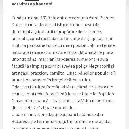
Activitatea bancară
Până prin anul 1920 sătenii din comuna Vidra (Streinii
Dobreni) în vederea satisfacerii unor nevoi din
domeniul agriculturii (cumpărare de terenuri și
animale, construcții de noi locuinţe etc.) apelau mai
mult la persoane fizice cu mari posibilități materiale.
Satisfacerea acestor nevoi era condiţionată de plata
unor dobânzi mari iar înapoierea sumelor trebuia
făcută la timp așa cum prevedea poliţa. Negustorii și
arendaşii practicau camăta. Lipsa băncilor populare îi
aruncă pe oameni în braţele cămătarilor.
Odată cu făurirea României Mari, cămătaria este din
ce în ce mai redusă. Iau fiinţă la sate Băncile Populare.
O asemenea bancă a luat fiinţa și la Vidra în perioada
dintre cele 2 războaie mondiale.
O parte din săteni depuneau bani la băncile din
Bucureşti pe termene lungi. Unele dintre ele au dat
faliment și oamenii nu și-au mai putut ridica