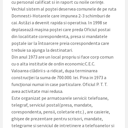
cu personal calificat si in raport cu noile cerinţe.
Vechiul sistem al poştei deservea comunele de pe ruta
Domnesti-Hotarele care impunea 2-3 schimburi de
cai. Astăzi a devenit rapida si operativa. In 1998 se
deplasează maşina poştei care preda Oficiul postai
din localitate corespondenta, presa si mandatele
poştale iar la întoarcere preia corespondenta care
trebuie sa ajunga la destinatari.
Din anul 1973 are un local propriu si face corp comun
cu o alta institutie de ordin economic:C.E.C.
Valoarea clădirii s-a ridicat, dupa terminarea
construcţiei la suma de 700.000. lei. Pina in 1973 a
funcţionai numai in case particulare. Oficiul P. T. T.
avea activitate mai redusa.
Este organizat pe armatoarele servicii: telefoane,
telegraf, serviciul postal(presa, mandate,
corespondenta, pensii, coletarie etc.) , are casierie,
ghişee de prezentare pentru scrisori, mandate,
telegrame si serviciul de intretinere a telefoanelor si