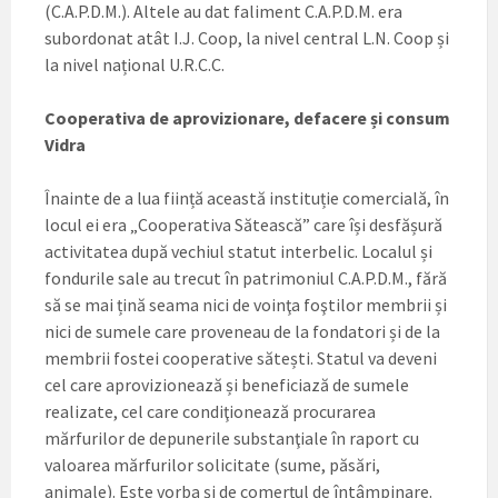
(C.A.P.D.M.). Altele au dat faliment C.A.P.D.M. era
subordonat atât I.J. Coop, la nivel central L.N. Coop și
la nivel național U.R.C.C.
Cooperativa de aprovizionare, defacere și consum
Vidra
Înainte de a lua ființă această instituție comercială, în
locul ei era „Cooperativa Sătească” care își desfășură
activitatea după vechiul statut interbelic. Localul și
fondurile sale au trecut în patrimoniul C.A.P.D.M., fără
să se mai țină seama nici de voinţa foştilor membrii și
nici de sumele care proveneau de la fondatori și de la
membrii fostei cooperative sătești. Statul va deveni
cel care aprovizionează și beneficiază de sumele
realizate, cel care condiţionează procurarea
mărfurilor de depunerile substanţiale în raport cu
valoarea mărfurilor solicitate (sume, păsări,
animale). Este vorba și de comerţul de întâmpinare.