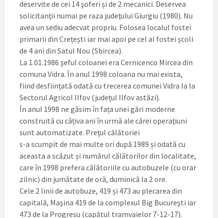
deservite de cei 14 şoferi și de 2 mecanici. Deservea
solicitanţii numai pe raza judeţului Giurgiu (1980). Nu
avea un sediu adecvat propriu. Folosea localul fostei
primarii din Crețești iar mai apoi pe cel al fostei școli
de 4 ani din Satul Nou (Sbircea).
La 1.01.1986 şeful coloanei era Cernicenco Mircea din
comuna Vidra. În anul 1998 coloana nu mai exista,
fiind desființată odată cu trecerea comunei Vidra la la
Sectorul Agricol Ilfov (județul Ilfov astăzi).
În anul 1998 ne găsim în fața unei gări moderne
construită cu câțiva ani în urmă ale cărei operaţiuni
sunt automatizate. Preţul călătoriei
s-a scumpit de mai multe ori după 1989 și odată cu
aceasta a scăzut și numărul călătorilor din localitate,
care în 1998 prefera călătoriile cu autobuzele (cu orar
zilnic) din jumătate de oră, duminică la 2 ore.
Cele 2 linii de autobuze, 419 și 473 au plecarea din
capitală, Maşina 419 de la complexul Big Bucureşti iar
473 de la Progresu (capătul tramvaielor 7-12-17).