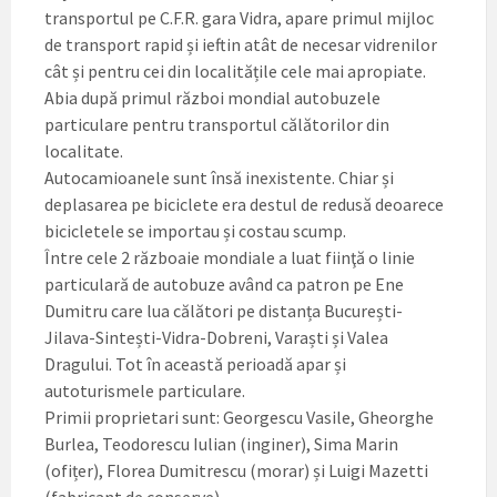
transportul pe C.F.R. gara Vidra, apare primul mijloc
de transport rapid și ieftin atât de necesar vidrenilor
cât și pentru cei din localitățile cele mai apropiate.
Abia după primul război mondial autobuzele
particulare pentru transportul călătorilor din
localitate.
Autocamioanele sunt însă inexistente. Chiar și
deplasarea pe biciclete era destul de redusă deoarece
bicicletele se importau și costau scump.
Între cele 2 războaie mondiale a luat fiinţă o linie
particulară de autobuze având ca patron pe Ene
Dumitru care lua călători pe distanța București-
Jilava-Sintești-Vidra-Dobreni, Varaști și Valea
Dragului. Tot în această perioadă apar și
autoturismele particulare.
Primii proprietari sunt: Georgescu Vasile, Gheorghe
Burlea, Teodorescu Iulian (inginer), Sima Marin
(ofițer), Florea Dumitrescu (morar) și Luigi Mazetti
(fabricant de conserve).