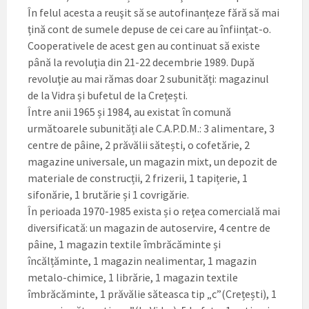
În felul acesta a reuşit să se autofinanțeze fără să mai
țină cont de sumele depuse de cei care au înființat-o.
Cooperativele de acest gen au continuat să existe
până la revoluţia din 21-22 decembrie 1989. După
revoluţie au mai rămas doar 2 subunități: magazinul
de la Vidra și bufetul de la Crețești.
Între anii 1965 și 1984, au existat în comună
următoarele subunități ale C.A.P.D.M.: 3 alimentare, 3
centre de pâine, 2 prăvălii sătești, o cofetărie, 2
magazine universale, un magazin mixt, un depozit de
materiale de construcții, 2 frizerii, 1 tapițerie, 1
sifonărie, 1 brutărie și 1 covrigărie.
În perioada 1970-1985 exista și o reţea comercială mai
diversificată: un magazin de autoservire, 4 centre de
pâine, 1 magazin textile îmbrăcăminte și
încălțăminte, 1 magazin nealimentar, 1 magazin
metalo-chimice, 1 librărie, 1 magazin textile
îmbrăcăminte, 1 prăvălie săteasca tip „c”(Crețești), 1