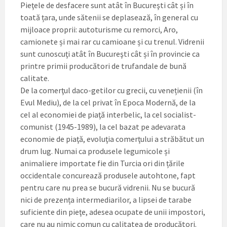
Pieţele de desfacere sunt atât în Bucureşti cât și în
toată țara, unde sătenii se deplasează, în general cu
mijloace proprii: autoturisme cu remorci, Aro,
camionete și mai rar cu camioane și cu trenul. Vidrenii
sunt cunoscuţi atât în Bucureşti cât și în provincie ca
printre primii producători de trufandale de bună
calitate.
De la comerţul daco-getilor cu grecii, cu venețienii (în
Evul Mediu), de la cel privat în Epoca Modernă, de la
cel al economiei de piaţă interbelic, la cel socialist-
comunist (1945-1989), la cel bazat pe adevarata
economie de piaţă, evoluţia comerţului a străbătut un
drum lug. Numai ca produsele legumicole și
animaliere importate fie din Turcia ori din țările
occidentale concurează produsele autohtone, fapt
pentru care nu prea se bucură vidrenii. Nu se bucură
nici de prezența intermediarilor, a lipsei de tarabe
suficiente din pieţe, adesea ocupate de unii impostori,
care nu au nimic comun cu calitatea de producători.