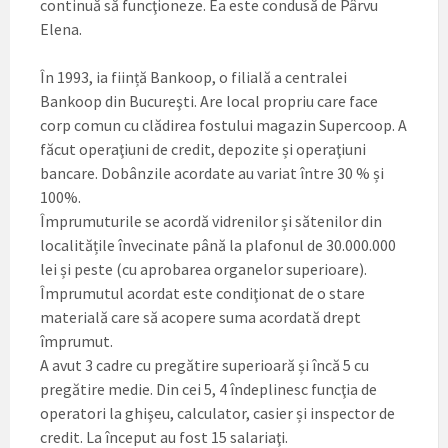
continuă să funcţioneze. Ea este condusă de Pârvu
Elena.
În 1993, ia ființă Bankoop, o filială a centralei
Bankoop din Bucureşti. Are local propriu care face
corp comun cu clădirea fostului magazin Supercoop. A
făcut operaţiuni de credit, depozite și operaţiuni
bancare. Dobânzile acordate au variat între 30 % și
100%.
Împrumuturile se acordă vidrenilor și sătenilor din
localitățile învecinate până la plafonul de 30.000.000
lei și peste (cu aprobarea organelor superioare).
Împrumutul acordat este condiţionat de o stare
materială care să acopere suma acordată drept
împrumut.
A avut 3 cadre cu pregătire superioară și încă 5 cu
pregătire medie. Din cei 5, 4 îndeplinesc funcţia de
operatori la ghişeu, calculator, casier și inspector de
credit. La început au fost 15 salariaţi.