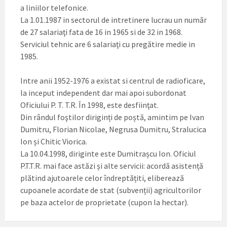
a liniilor telefonice.
La 1.01.1987 in sectorul de intretinere lucrau un număr
de 27 salariaţi fata de 16 in 1965 si de 32 in 1968.
Serviciul tehnic are 6 salariaţi cu pregătire medie in
1985.
Intre anii 1952-1976 a existat si centrul de radioficare,
la inceput independent dar mai apoi subordonat
Oficiului P. T. T.R. În 1998, este desfiinţat.
Din rândul foştilor diriginți de poștă, amintim pe Ivan
Dumitru, Florian Nicolae, Negrusa Dumitru, Stralucica
Ion și Chitic Viorica.
La 10.04.1998, diriginte este Dumitrașcu Ion. Oficiul
P.T.T.R. mai face astăzi și alte servicii: acordă asistență
plătind ajutoarele celor îndreptățiti, eliberează
cupoanele acordate de stat (subvenții) agricultorilor
pe baza actelor de proprietate (cupon la hectar).