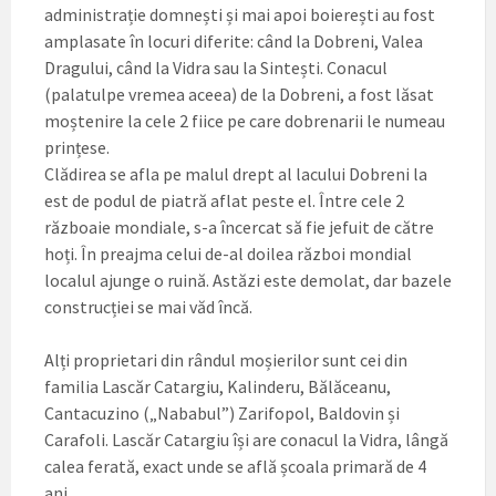
administrație domnești și mai apoi boierești au fost
amplasate în locuri diferite: când la Dobreni, Valea
Dragului, când la Vidra sau la Sintești. Conacul
(palatulpe vremea aceea) de la Dobreni, a fost lăsat
moștenire la cele 2 fiice pe care dobrenarii le numeau
prințese.
Clădirea se afla pe malul drept al lacului Dobreni la
est de podul de piatră aflat peste el. Între cele 2
războaie mondiale, s-a încercat să fie jefuit de către
hoți. În preajma celui de-al doilea război mondial
localul ajunge o ruină. Astăzi este demolat, dar bazele
construcției se mai văd încă.
Alți proprietari din rândul moșierilor sunt cei din
familia Lascăr Catargiu, Kalinderu, Bălăceanu,
Cantacuzino („Nababul”) Zarifopol, Baldovin și
Carafoli. Lascăr Catargiu își are conacul la Vidra, lângă
calea ferată, exact unde se află școala primară de 4
ani.