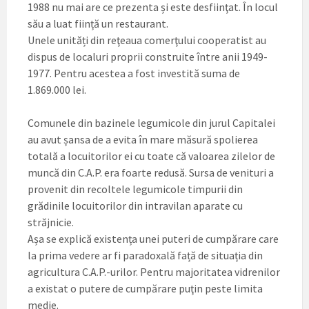
1988 nu mai are ce prezenta și este desfiinţat. În locul
său a luat ființă un restaurant.
Unele unități din reţeaua comerţului cooperatist au
dispus de localuri proprii construite între anii 1949-
1977. Pentru acestea a fost investită suma de
1.869.000 lei.
Comunele din bazinele legumicole din jurul Capitalei
au avut șansa de a evita în mare măsură spolierea
totală a locuitorilor ei cu toate că valoarea zilelor de
muncă din C.A.P. era foarte redusă. Sursa de venituri a
provenit din recoltele legumicole timpurii din
grădinile locuitorilor din intravilan aparate cu
străjnicie.
Așa se explică existența unei puteri de cumpărare care
la prima vedere ar fi paradoxală față de situația din
agricultura C.A.P.-urilor. Pentru majoritatea vidrenilor
a existat o putere de cumpărare puţin peste limita
medie.