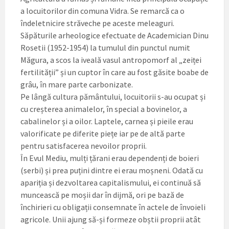
a locuitorilor din comuna Vidra. Se remarcă ca o
îndeletnicire străveche pe aceste meleaguri.
Săpăturile arheologice efectuate de Academician Dinu
Rosetii (1952-1954) la tumulul din punctul numit
Măgura, a scos la iveală vasul antropomorf al „zeiței
fertilității” și un cuptor în care au fost găsite boabe de
grâu, în mare parte carbonizate.
Pe lângă cultura pământului, locuitorii s-au ocupat și
cu creșterea animalelor, în special a bovinelor, a
cabalinelor și a oilor. Laptele, carnea și pieile erau
valorificate pe diferite piețe iar pe de altă parte
pentru satisfacerea nevoilor proprii.
În Evul Mediu, mulți țărani erau dependenți de boieri
(serbi) și prea puțini dintre ei erau moșneni. Odată cu
apariția și dezvoltarea capitalismului, ei continuă să
muncească pe moșii dar în dijmă, ori pe bază de
închirieri cu obligații consemnate în actele de învoieli
agricole. Unii ajung să-și formeze obștii proprii atât