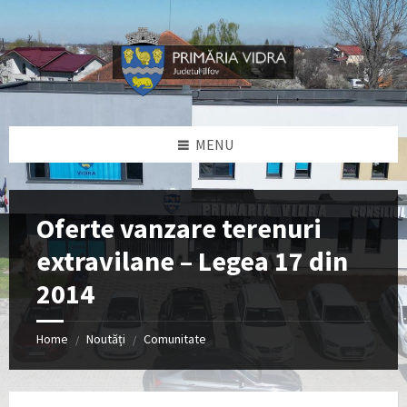
Skip
Skip
Skip
Skip
to
to
to
to
content
left
right
footer
sidebar
sidebar
MENU
Oferte vanzare terenuri
extravilane – Legea 17 din
2014
Home
Noutăți
Comunitate
/
/