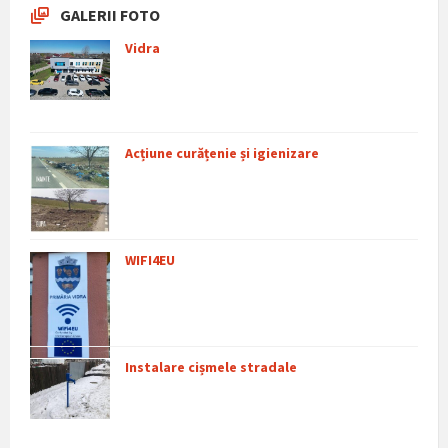
GALERII FOTO
Vidra
Acțiune curățenie și igienizare
WIFI4EU
Instalare cișmele stradale