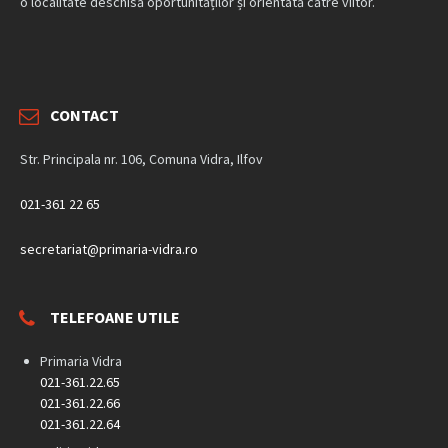
o localitate deschisă oportunităților și orientată către viitor.
CONTACT
Str. Principala nr. 106, Comuna Vidra, Ilfov
021-361 22 65
secretariat@primaria-vidra.ro
TELEFOANE UTILE
Primaria Vidra
021-361.22.65
021-361.22.66
021-361.22.64