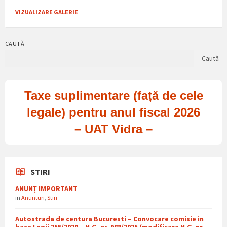
VIZUALIZARE GALERIE
CAUTĂ
Caută
Taxe suplimentare (față de cele
legale) pentru anul fiscal 2026
– UAT Vidra –
STIRI
ANUNȚ IMPORTANT
in
Anunturi
,
Stiri
Autostrada de centura Bucuresti – Convocare comisie in
baza Legii 255/2020 – H.G. nr. 988/2025 (modificare H.G. nr.