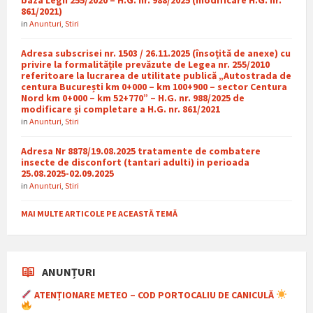
861/2021)
in
Anunturi
,
Stiri
Adresa subscrisei nr. 1503 / 26.11.2025 (însoțită de anexe) cu
privire la formalitățile prevăzute de Legea nr. 255/2010
referitoare la lucrarea de utilitate publică „Autostrada de
centura București km 0+000 – km 100+900 – sector Centura
Nord km 0+000 – km 52+770” – H.G. nr. 988/2025 de
modificare și completare a H.G. nr. 861/2021
in
Anunturi
,
Stiri
Adresa Nr 8878/19.08.2025 tratamente de combatere
insecte de disconfort (tantari adulti) in perioada
25.08.2025-02.09.2025
in
Anunturi
,
Stiri
MAI MULTE ARTICOLE PE ACEASTĂ TEMĂ
ANUNȚURI
ATENȚIONARE METEO – COD PORTOCALIU DE CANICULĂ