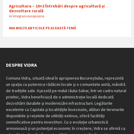
Agricultura – 10+2 Întrebări despre agricultură și
dezvoltare rurală
in
Integrare europeana
MAI MULTE ARTICOLE PE ACEASTĂ TEMĂ
DESPRE VIDRA
Comuna Vidra, situată ideal în apropierea Bucureștiului, reprezintă
un spațiu cu puternice rădăcini locale și o comunitate unită, mândră
de tradițiile sale. Așezată pe malul râului Sabar, într-un cadru natural
prielnic, Vidra beneficiază de o administrație locală dedicată
dezvoltării durabile și modernizării infrastructurii. Legăturile
excelente cu Capitala și localitățile învecinate, alături de terenurile
disponibile și rețelele de utilități extinse, oferă facilități
semnificative pentru investitori. Cu o evoluție urbanistică
armonioasă și un potențial economic în creștere, Vidra se afirmă ca