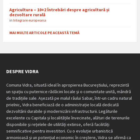
Agricultura – 10+2 Întrebări despre agricultură și
dezvoltare rurală
in
Integrare europeana
MAI MULTE ARTICOLE PE ACEASTĂ TEMĂ
DESPRE VIDRA
Comuna Vidra, situată ideal în apropierea Bucureștiului, reprezintă
un spațiu cu puternice rădăcini locale și o comunitate unită, mândră
de tradițiile sale. Așezată pe malul râului Sabar, într-un cadru natural
prielnic, Vidra beneficiază de o administrație locală dedicată
dezvoltării durabile și modernizării infrastructurii. Legăturile
excelente cu Capitala și localitățile învecinate, alături de terenurile
disponibile și rețelele de utilități extinse, oferă facilități
semnificative pentru investitori. Cu o evoluție urbanistică
armonioasă și un potențial economic în creștere, Vidra se afirmă ca