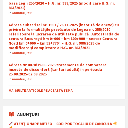
baza Legii 255/2020 – H.G. nr. 988/2025 (modificare H.G. nr.
861/2021)
in
Anunturi
,
Stiri
Adresa subscrisei nr. 1503 / 26.11.2025 (însoțită de anexe) cu
privire la formalitățile prevăzute de Legea nr. 255/2010
referitoare la lucrarea de utilitate publică „Autostrada de
centura București km 0+000 – km 100+900 – sector Centura
Nord km 0+000 – km 52+770” – H.G. nr. 988/2025 de
modificare și completare a H.G. nr. 861/2021
in
Anunturi
,
Stiri
Adresa Nr 8878/19.08.2025 tratamente de combatere
insecte de disconfort (tantari adulti) in perioada
25.08.2025-02.09.2025
in
Anunturi
,
Stiri
MAI MULTE ARTICOLE PE ACEASTĂ TEMĂ
ANUNȚURI
ATENȚIONARE METEO – COD PORTOCALIU DE CANICULĂ