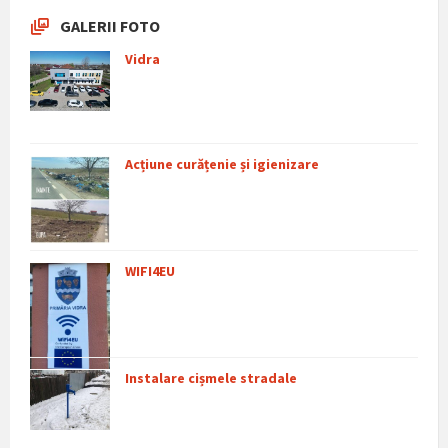
GALERII FOTO
Vidra
Acțiune curățenie și igienizare
WIFI4EU
Instalare cișmele stradale