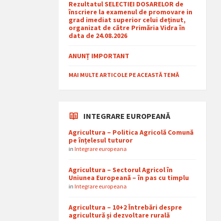
Rezultatul SELECTIEI DOSARELOR de
înscriere la examenul de promovare in
grad imediat superior celui deținut,
organizat de către Primăria Vidra în
data de 24.08.2026
ANUNȚ IMPORTANT
MAI MULTE ARTICOLE PE ACEASTĂ TEMĂ
INTEGRARE EUROPEANĂ
Agricultura – Politica Agricolă Comună
pe înțelesul tuturor
in
Integrare europeana
Agricultura – Sectorul Agricol în
Uniunea Europeană – în pas cu timplu
in
Integrare europeana
Agricultura – 10+2 Întrebări despre
agricultură și dezvoltare rurală