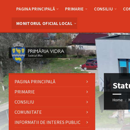
Skip
Skip
Skip
Skip
to
to
to
to
PAGINA PRINCIPALĂ
PRIMARIE
CONSILIU
CO
content
left
right
footer
sidebar
sidebar
MONITORUL OFICIAL LOCAL
PAGINA PRINCIPALĂ
Stat
PRIMARIE
Home
/
CONSILIU
COMUNITATE
INFORMATII DE INTERES PUBLIC