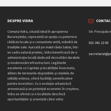
DESPRE VIDRA
CONTAC
Comuna Vidra, situată ideal în apropierea
Str. Principala 
Bucureștiului, reprezintă un spațiu cu puternice
rădăcini locale și o comunitate unită, mândră de
021-361 22 65
tradițiile sale. Așezată pe malul râului Sabar, într-
un cadru natural prielnic, Vidra beneficiază de o
secretariat@pr
administrație locală dedicată dezvoltării durabile
și modernizării infrastructurii. Legăturile
excelente cu Capitala și localitățile învecinate,
alături de terenurile disponibile și rețelele de
utilități extinse, oferă facilități semnificative
pentru investitori. Cu o evoluție urbanistică
armonioasă și un potențial economic în creștere,
Vidra se afirmă ca o localitate deschisă
oportunităților și orientată către viitor.