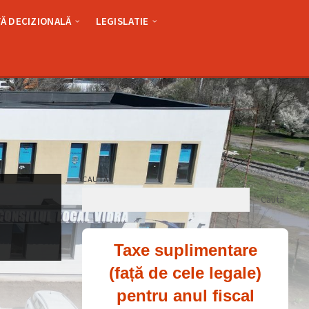
Ă DECIZIONALĂ
LEGISLATIE
CAUTĂ
Caută
Taxe suplimentare
(față de cele legale)
pentru anul fiscal