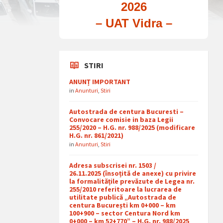
2026
– UAT Vidra –
STIRI
ANUNȚ IMPORTANT
in
Anunturi
,
Stiri
Autostrada de centura Bucuresti –
Convocare comisie in baza Legii
255/2020 – H.G. nr. 988/2025 (modificare
H.G. nr. 861/2021)
in
Anunturi
,
Stiri
Adresa subscrisei nr. 1503 /
26.11.2025 (însoțită de anexe) cu privire
la formalitățile prevăzute de Legea nr.
255/2010 referitoare la lucrarea de
utilitate publică „Autostrada de
centura București km 0+000 – km
100+900 – sector Centura Nord km
0+000 – km 52+770” – H.G. nr. 988/2025