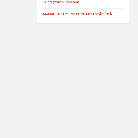
in
Integrare europeana
MAI MULTE ARTICOLE PE ACEASTĂ TEMĂ