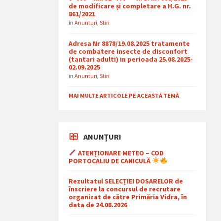
de modificare și completare a H.G. nr.
861/2021
in
Anunturi
,
Stiri
Adresa Nr 8878/19.08.2025 tratamente
de combatere insecte de disconfort
(tantari adulti) in perioada 25.08.2025-
02.09.2025
in
Anunturi
,
Stiri
MAI MULTE ARTICOLE PE ACEASTĂ TEMĂ
ANUNȚURI
ATENȚIONARE METEO – COD
PORTOCALIU DE CANICULĂ
Rezultatul SELECȚIEI DOSARELOR de
înscriere la concursul de recrutare
organizat de către Primăria Vidra, în
data de 24.08.2026