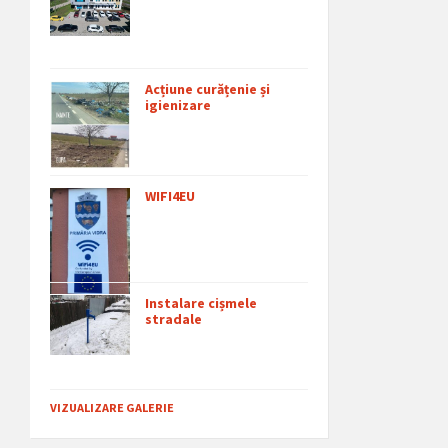
Acțiune curățenie și
igienizare
WIFI4EU
Instalare cișmele
stradale
VIZUALIZARE GALERIE