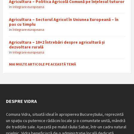
Agricultura – Politica Agricolă Comună pe înțelesul tuturor
in
Integrare europeana
Agricultura – Sectorul Agricol în Uniunea Europeană – în
pas cu timplu
in
Integrare europeana
Agricultura – 10+2 Întrebări despre agricultură și
dezvoltare rurală
in
Integrare europeana
MAI MULTE ARTICOLE PE ACEASTĂ TEMĂ
DESPRE VIDRA
Comuna Vidra, situată ideal în apropierea Bucureștiului, reprezintă
un spațiu cu puternice rădăcini locale și o comunitate unită, mândră
de tradițiile sale. Așezată pe malul râului Sabar, într-un cadru natural
prielnic, Vidra beneficiază de o administrație locală dedicată