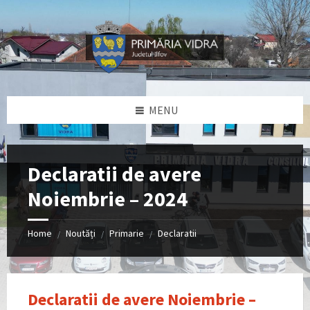
Skip
Skip
Skip
Skip
to
to
to
to
content
left
right
footer
sidebar
sidebar
MENU
Declaratii de avere
Noiembrie – 2024
Home
Noutăți
Primarie
Declaratii
/
/
/
Declaratii de avere Noiembrie –