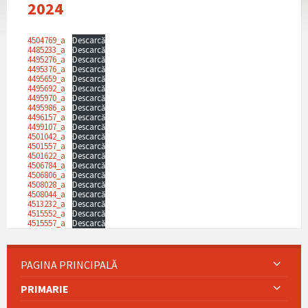
2024
4504769_a
Descarcă
4485233_a
Descarcă
4495276_a
Descarcă
4495376_a
Descarcă
4495659_a
Descarcă
4495692_a
Descarcă
4495970_a
Descarcă
4495986_a
Descarcă
4496157_a
Descarcă
4499107_a
Descarcă
4501042_a
Descarcă
4501557_a
Descarcă
4501622_a
Descarcă
4506784_a
Descarcă
4506806_a
Descarcă
4508028_a
Descarcă
4508044_a
Descarcă
4513232_a
Descarcă
4515552_a
Descarcă
4515557_a
Descarcă
PAGINA PRINCIPALĂ
PRIMARIE