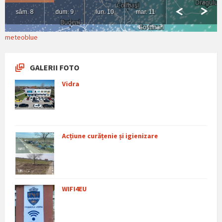
meteoblue
GALERII FOTO
Vidra
Acțiune curățenie și igienizare
WIFI4EU