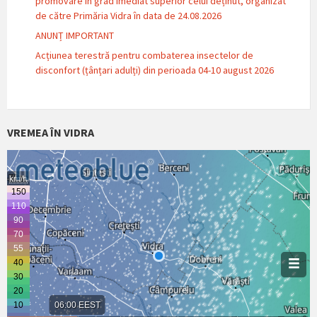
promovare in grad imediat superior celui deținut, organizat
de către Primăria Vidra în data de 24.08.2026
ANUNȚ IMPORTANT
Acțiunea terestră pentru combaterea insectelor de
disconfort (țânțari adulți) din perioada 04-10 august 2026
VREMEA ÎN VIDRA