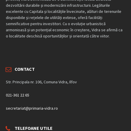
dezvoltării durabile și modernizării infrastructurii. Legăturile
excelente cu Capitala și localitățile învecinate, alături de terenurile
disponibile și rețelele de utilități extinse, oferă facilități
semnificative pentru investitori. Cu o evoluție urbanistică
armonioasă și un potențial economic în creștere, Vidra se afirmă ca
o localitate deschisă oportunităților și orientată către viitor.
CONTACT
Str. Principala nr. 106, Comuna Vidra, Ilfov
021-361 22 65
secretariat@primaria-vidra.ro
TELEFOANE UTILE