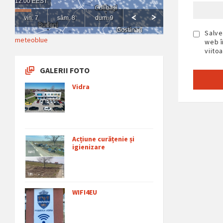
Salve
meteoblue
web î
viito
GALERII FOTO
Vidra
Acțiune curățenie și
igienizare
WIFI4EU