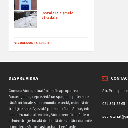
Instalare cișmele
stradale
VIZUALIZARE GALERIE
DESPRE VIDRA
CONTAC
Comuna Vidra, situată ideal în apropierea
Str. Principala 
Bucureștiului, reprezintă un spațiu cu puternice
rădăcini locale și o comunitate unită, mândră de
021-361 22 65
tradițiile sale. Așezată pe malul râului Sabar, într-
un cadru natural prielnic, Vidra beneficiază de o
secretariat@pr
administrație locală dedicată dezvoltării durabile
și modernizării infrastructurii. Legăturile