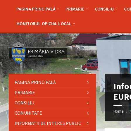
Skip
Skip
Skip
Skip
to
to
to
to
PAGINA PRINCIPALĂ
PRIMARIE
CONSILIU
CO
content
left
right
footer
sidebar
sidebar
MONITORUL OFICIAL LOCAL
PAGINA PRINCIPALĂ
Info
PRIMARIE
EUR
CONSILIU
Home
/
COMUNITATE
INFORMATII DE INTERES PUBLIC