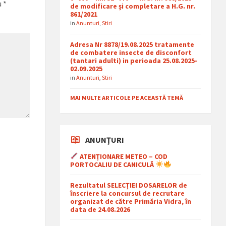
u
*
de modificare și completare a H.G. nr.
861/2021
in
Anunturi
,
Stiri
Adresa Nr 8878/19.08.2025 tratamente
de combatere insecte de disconfort
(tantari adulti) in perioada 25.08.2025-
02.09.2025
in
Anunturi
,
Stiri
MAI MULTE ARTICOLE PE ACEASTĂ TEMĂ
ANUNȚURI
ATENȚIONARE METEO – COD
PORTOCALIU DE CANICULĂ
Rezultatul SELECȚIEI DOSARELOR de
înscriere la concursul de recrutare
organizat de către Primăria Vidra, în
data de 24.08.2026