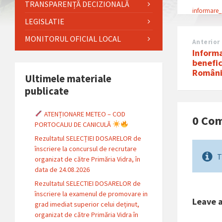
TRANSPARENȚĂ DECIZIONALĂ
informare
LEGISLATIE
MONITORUL OFICIAL LOCAL
Anterior
Informa
benefici
Românie
Ultimele materiale
publicate
ATENȚIONARE METEO – COD
0 Co
PORTOCALIU DE CANICULĂ
Rezultatul SELECȚIEI DOSARELOR de
înscriere la concursul de recrutare
T
organizat de către Primăria Vidra, în
data de 24.08.2026
Rezultatul SELECTIEI DOSARELOR de
înscriere la examenul de promovare in
Leave 
grad imediat superior celui deținut,
organizat de către Primăria Vidra în