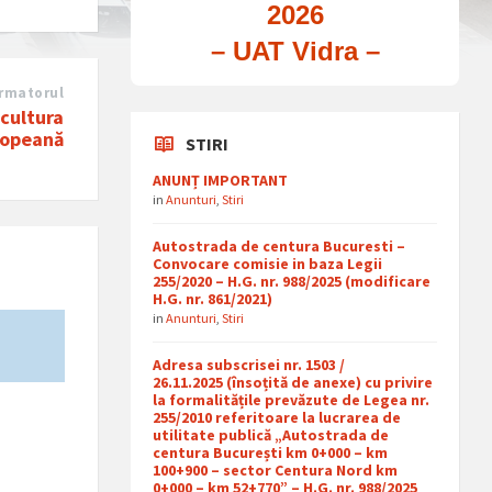
2026
– UAT Vidra –
rmatorul
icultura
ropeană
STIRI
ANUNȚ IMPORTANT
in
Anunturi
,
Stiri
Autostrada de centura Bucuresti –
Convocare comisie in baza Legii
255/2020 – H.G. nr. 988/2025 (modificare
H.G. nr. 861/2021)
in
Anunturi
,
Stiri
Adresa subscrisei nr. 1503 /
26.11.2025 (însoțită de anexe) cu privire
la formalitățile prevăzute de Legea nr.
255/2010 referitoare la lucrarea de
utilitate publică „Autostrada de
centura București km 0+000 – km
100+900 – sector Centura Nord km
0+000 – km 52+770” – H.G. nr. 988/2025