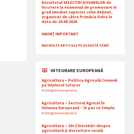
Rezultatul SELECTIEI DOSARELOR de
înscriere la examenul de promovare in
grad imediat superior celui deținut,
organizat de către Primăria Vidra în
data de 24.08.2026
ANUNȚ IMPORTANT
MAI MULTE ARTICOLE PE ACEASTĂ TEMĂ
INTEGRARE EUROPEANĂ
Agricultura – Politica Agricolă Comună
pe înțelesul tuturor
in
Integrare europeana
Agricultura – Sectorul Agricol în
Uniunea Europeană – în pas cu timplu
in
Integrare europeana
Agricultura – 10+2 Întrebări despre
agricultură și dezvoltare rurală