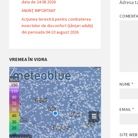
data de 24.08.2026
Adresa ta
ANUNȚ IMPORTANT
COMENT
Acțiunea terestră pentru combaterea
insectelor de disconfort (țânțari adulți)
din perioada 04-10 august 2026
VREMEA ÎN VIDRA
NUME
*
EMAIL
*
SITE WEB