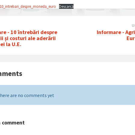
_10_intrebari_despre_moneda_euro
Descarcă
U
re - 10 întrebări despre
Informare - Agr
i și costuri ale aderării
Eu
i la U.E.
mments
here are no comments yet
a comment