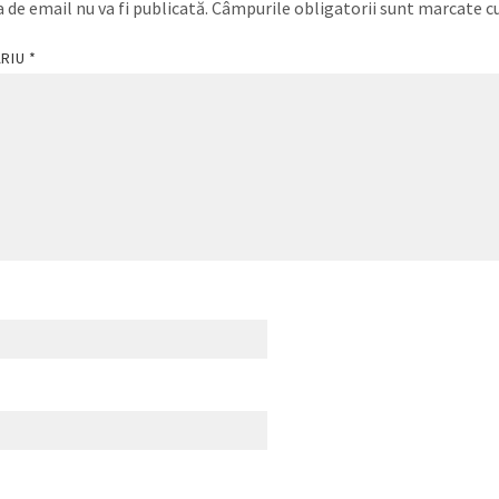
 de email nu va fi publicată.
Câmpurile obligatorii sunt marcate c
ARIU
*