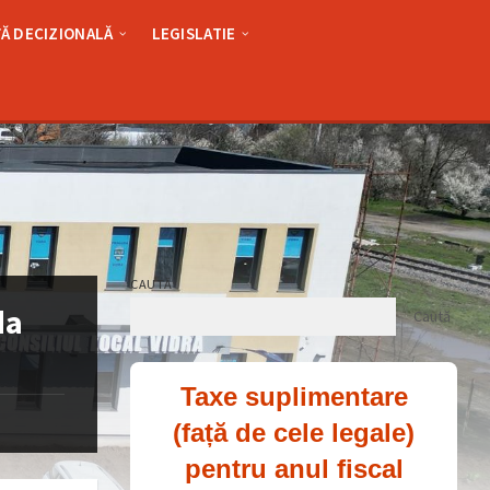
Ă DECIZIONALĂ
LEGISLATIE
CAUTĂ
da
Caută
Taxe suplimentare
(față de cele legale)
pentru anul fiscal