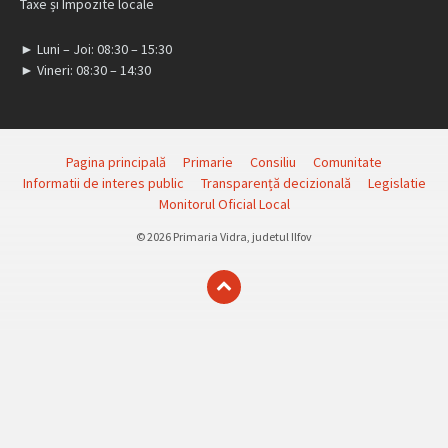
Taxe și Impozite locale
► Luni – Joi: 08:30 – 15:30
► Vineri: 08:30 – 14:30
Pagina principală
Primarie
Consiliu
Comunitate
Informatii de interes public
Transparență decizională
Legislatie
Monitorul Oficial Local
© 2026 Primaria Vidra, judetul Ilfov