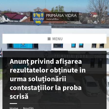
Skip
Skip
Skip
Skip
to
to
to
to
content
left
right
footer
sidebar
sidebar
MENU
Anunț privind afișarea
rezultatelor obținute in
urma soluționării
contestațiilor la proba
scrisă
Home
Noutăți
/