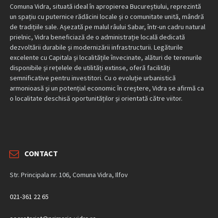
Comuna Vidra, situată ideal în apropierea Bucureștiului, reprezintă
un spațiu cu puternice rădăcini locale și o comunitate unită, mândră
de tradițiile sale. Așezată pe malul râului Sabar, într-un cadru natural
prielnic, Vidra beneficiază de o administrație locală dedicată
dezvoltării durabile și modernizării infrastructurii. Legăturile
excelente cu Capitala și localitățile învecinate, alături de terenurile
disponibile și rețelele de utilități extinse, oferă facilități
semnificative pentru investitori. Cu o evoluție urbanistică
armonioasă și un potențial economic în creștere, Vidra se afirmă ca
o localitate deschisă oportunităților și orientată către viitor.
CONTACT
Str. Principala nr. 106, Comuna Vidra, Ilfov
021-361 22 65