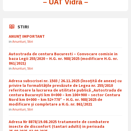
– UAT Vidra –
STIRI
ANUNȚ IMPORTANT
in
Anunturi
,
Stiri
Autostrada de centura Bucuresti – Convocare comisie in
baza Legii 255/2020 – H.G. nr. 988/2025 (modificare H.G. nr.
861/2021)
in
Anunturi
,
Stiri
Adresa subscrisei nr. 1503 / 26.11.2025 (însoțită de anexe) cu
privire la formalitățile prevăzute de Legea nr. 255/2010
referitoare la lucrarea de utilitate publică „Autostrada de
centura București km 0+000 – km 100+900 – sector Centura
Nord km 0+000 – km 52+770” – H.G. nr. 988/2025 de
modificare și completare a H.G. nr. 861/2021
in
Anunturi
,
Stiri
Adresa Nr 8878/19.08.2025 tratamente de combatere
insecte de disconfort (tantari adulti) in perioada
25.08.2025-02.09.2025