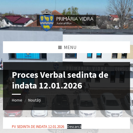
Skip
Skip
Skip
Skip
to
to
to
to
content
left
right
footer
sidebar
sidebar
MENU
Proces Verbal sedinta de
indata 12.01.2026
Home
Noutăți
/
PV SEDINTA DE INDATA 12.01.2026
Descarcă