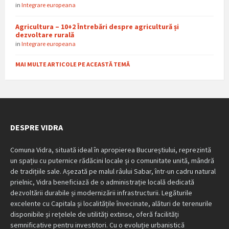
in
Integrare europeana
Agricultura – 10+2 Întrebări despre agricultură și
dezvoltare rurală
in
Integrare europeana
MAI MULTE ARTICOLE PE ACEASTĂ TEMĂ
DESPRE VIDRA
Comuna Vidra, situată ideal în apropierea Bucureștiului, reprezintă
un spațiu cu puternice rădăcini locale și o comunitate unită, mândră
de tradițiile sale. Așezată pe malul râului Sabar, într-un cadru natural
prielnic, Vidra beneficiază de o administrație locală dedicată
dezvoltării durabile și modernizării infrastructurii. Legăturile
excelente cu Capitala și localitățile învecinate, alături de terenurile
disponibile și rețelele de utilități extinse, oferă facilități
semnificative pentru investitori. Cu o evoluție urbanistică