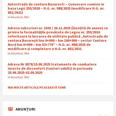
Autostrada de centura Bucuresti – Convocare comisie in
baza Legii 255/2020 – H.G. nr. 988/2025 (modificare H.G. nr.
861/2021)
in
Anunturi
,
Stiri
Adresa subscrisei nr. 1503 / 26.11.2025 (însoțită de anexe) cu
privire la formalitățile prevăzute de Legea nr. 255/2010
referitoare la lucrarea de utilitate publică „Autostrada de
centura București km 0+000 – km 100+900 – sector Centura
Nord km 0+000 – km 52+770” – H.G. nr. 988/2025 de
modificare și completare a H.G. nr. 861/2021
in
Anunturi
,
Stiri
Adresa Nr 8878/19.08.2025 tratamente de combatere
insecte de disconfort (tantari adulti) in perioada
25.08.2025-02.09.2025
in
Anunturi
,
Stiri
MAI MULTE ARTICOLE PE ACEASTĂ TEMĂ
ANUNȚURI