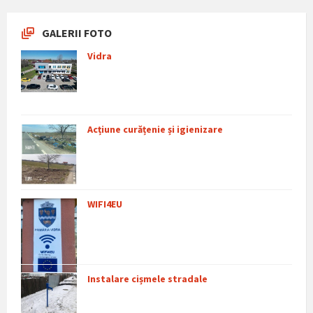
GALERII FOTO
Vidra
Acțiune curățenie și igienizare
WIFI4EU
Instalare cișmele stradale