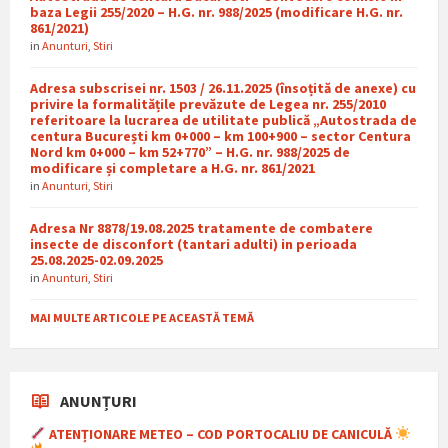
baza Legii 255/2020 – H.G. nr. 988/2025 (modificare H.G. nr.
861/2021)
in
Anunturi
,
Stiri
Adresa subscrisei nr. 1503 / 26.11.2025 (însoțită de anexe) cu
privire la formalitățile prevăzute de Legea nr. 255/2010
referitoare la lucrarea de utilitate publică „Autostrada de
centura București km 0+000 – km 100+900 – sector Centura
Nord km 0+000 – km 52+770” – H.G. nr. 988/2025 de
modificare și completare a H.G. nr. 861/2021
in
Anunturi
,
Stiri
Adresa Nr 8878/19.08.2025 tratamente de combatere
insecte de disconfort (tantari adulti) in perioada
25.08.2025-02.09.2025
in
Anunturi
,
Stiri
MAI MULTE ARTICOLE PE ACEASTĂ TEMĂ
ANUNȚURI
ATENȚIONARE METEO – COD PORTOCALIU DE CANICULĂ