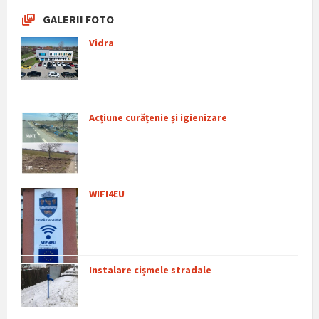
GALERII FOTO
Vidra
Acțiune curățenie și igienizare
WIFI4EU
Instalare cișmele stradale