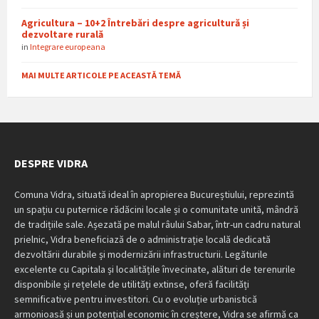
Agricultura – 10+2 Întrebări despre agricultură și
dezvoltare rurală
in
Integrare europeana
MAI MULTE ARTICOLE PE ACEASTĂ TEMĂ
DESPRE VIDRA
Comuna Vidra, situată ideal în apropierea Bucureștiului, reprezintă
un spațiu cu puternice rădăcini locale și o comunitate unită, mândră
de tradițiile sale. Așezată pe malul râului Sabar, într-un cadru natural
prielnic, Vidra beneficiază de o administrație locală dedicată
dezvoltării durabile și modernizării infrastructurii. Legăturile
excelente cu Capitala și localitățile învecinate, alături de terenurile
disponibile și rețelele de utilități extinse, oferă facilități
semnificative pentru investitori. Cu o evoluție urbanistică
armonioasă și un potențial economic în creștere, Vidra se afirmă ca