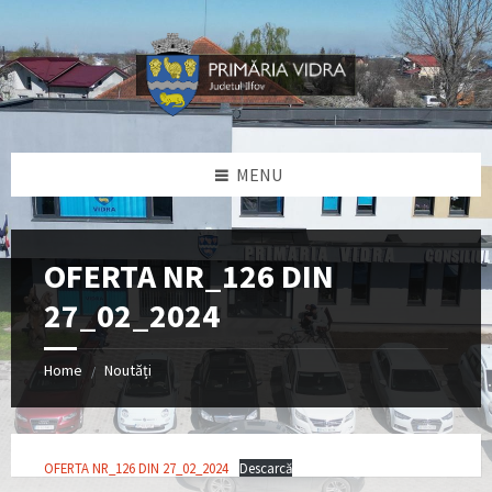
Skip
Skip
Skip
Skip
to
to
to
to
content
left
right
footer
sidebar
sidebar
MENU
OFERTA NR_126 DIN
27_02_2024
Home
Noutăți
/
OFERTA NR_126 DIN 27_02_2024
Descarcă