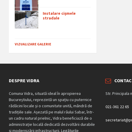
Instalare cișmele
stradale
VIZUALIZARE GALERIE
DESPRE VIDRA
CONTAC
Comuna Vidra, situată ideal în apropierea
Str. Principala 
Bucureștiului, reprezintă un spațiu cu puternice
rădăcini locale și o comunitate unită, mândră de
021-361 22 65
tradițiile sale. Așezată pe malul râului Sabar, într-
un cadru natural prielnic, Vidra beneficiază de o
secretariat@pr
administrație locală dedicată dezvoltării durabile
și modernizării infrastructurii. Legăturile