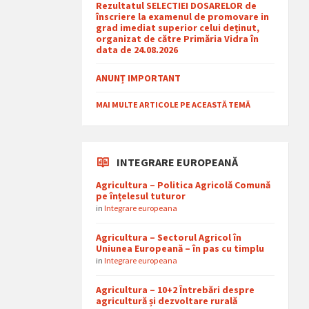
Rezultatul SELECTIEI DOSARELOR de
înscriere la examenul de promovare in
grad imediat superior celui deținut,
organizat de către Primăria Vidra în
data de 24.08.2026
ANUNȚ IMPORTANT
MAI MULTE ARTICOLE PE ACEASTĂ TEMĂ
INTEGRARE EUROPEANĂ
Agricultura – Politica Agricolă Comună
pe înțelesul tuturor
in
Integrare europeana
Agricultura – Sectorul Agricol în
Uniunea Europeană – în pas cu timplu
in
Integrare europeana
Agricultura – 10+2 Întrebări despre
agricultură și dezvoltare rurală