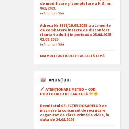
de modificare și completare a H.G. nr.
861/2021
in
Anunturi
,
Stiri
Adresa Nr 8878/19.08.2025 tratamente
de combatere insecte de disconfort
(tantari adulti) in perioada 25.08.2025-
02.09.2025
in
Anunturi
,
Stiri
MAI MULTE ARTICOLE PE ACEASTĂ TEMĂ
ANUNȚURI
ATENȚIONARE METEO – COD
PORTOCALIU DE CANICULĂ
Rezultatul SELECȚIEI DOSARELOR de
înscriere la concursul de recrutare
organizat de către Primăria Vidra, în
data de 24.08.2026