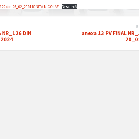
r_122 din 26_02_2024 IONITA NICOLAE
Descarcă
U
 NR_126 DIN
anexa 13 PV FINAL NR_
_2024
20_0