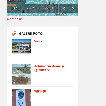
meteoblue
GALERII FOTO
Vidra
Acțiune curățenie și
igienizare
WIFI4EU