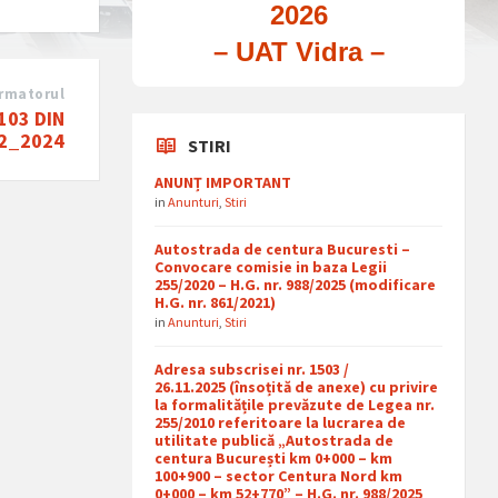
2026
– UAT Vidra –
rmatorul
103 DIN
2_2024
STIRI
ANUNȚ IMPORTANT
in
Anunturi
,
Stiri
Autostrada de centura Bucuresti –
Convocare comisie in baza Legii
255/2020 – H.G. nr. 988/2025 (modificare
H.G. nr. 861/2021)
in
Anunturi
,
Stiri
Adresa subscrisei nr. 1503 /
26.11.2025 (însoțită de anexe) cu privire
la formalitățile prevăzute de Legea nr.
255/2010 referitoare la lucrarea de
utilitate publică „Autostrada de
centura București km 0+000 – km
100+900 – sector Centura Nord km
0+000 – km 52+770” – H.G. nr. 988/2025