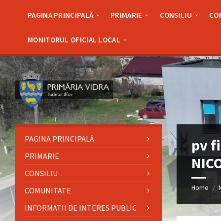
Skip
Skip
Skip
Skip
to
to
to
to
PAGINA PRINCIPALĂ
PRIMARIE
CONSILIU
CO
content
left
right
footer
sidebar
sidebar
MONITORUL OFICIAL LOCAL
PAGINA PRINCIPALĂ
pv f
PRIMARIE
NIC
CONSILIU
Home
/
COMUNITATE
INFORMATII DE INTERES PUBLIC