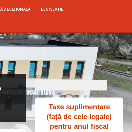
Ă DECIZIONALĂ
LEGISLATIE
CAUTĂ
A
Caută
Taxe suplimentare
(față de cele legale)
pentru anul fiscal