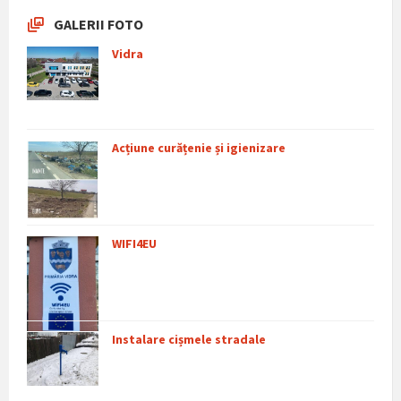
GALERII FOTO
Vidra
Acțiune curățenie și igienizare
WIFI4EU
Instalare cișmele stradale