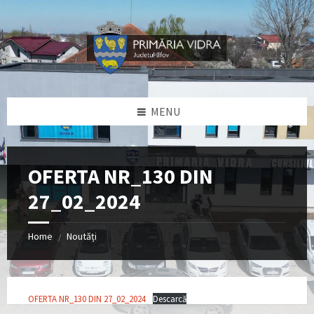
Skip
Skip
Skip
Skip
to
to
to
to
content
left
right
footer
sidebar
sidebar
MENU
OFERTA NR_130 DIN
27_02_2024
Home
Noutăți
/
OFERTA NR_130 DIN 27_02_2024
Descarcă