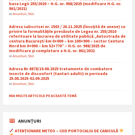
baza Legii 255/2020 – H.G. nr. 988/2025 (modificare H.G. nr.
861/2021)
in
Anunturi
,
Stiri
Adresa subscrisei nr. 1503 / 26.11.2025 (însoțită de anexe) cu
privire la formalitățile prevăzute de Legea nr. 255/2010
referitoare la lucrarea de utilitate publică „Autostrada de
centura București km 0+000 – km 100+900 – sector Centura
Nord km 0+000 – km 52+770” – H.G. nr. 988/2025 de
modificare și completare a H.G. nr. 861/2021
in
Anunturi
,
Stiri
Adresa Nr 8878/19.08.2025 tratamente de combatere
insecte de disconfort (tantari adulti) in perioada
25.08.2025-02.09.2025
in
Anunturi
,
Stiri
MAI MULTE ARTICOLE PE ACEASTĂ TEMĂ
ANUNȚURI
ATENȚIONARE METEO – COD PORTOCALIU DE CANICULĂ