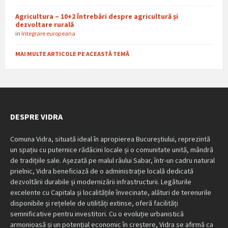
Agricultura – 10+2 Întrebări despre agricultură și
dezvoltare rurală
in
Integrare europeana
MAI MULTE ARTICOLE PE ACEASTĂ TEMĂ
DESPRE VIDRA
Comuna Vidra, situată ideal în apropierea Bucureștiului, reprezintă
un spațiu cu puternice rădăcini locale și o comunitate unită, mândră
de tradițiile sale. Așezată pe malul râului Sabar, într-un cadru natural
prielnic, Vidra beneficiază de o administrație locală dedicată
dezvoltării durabile și modernizării infrastructurii. Legăturile
excelente cu Capitala și localitățile învecinate, alături de terenurile
disponibile și rețelele de utilități extinse, oferă facilități
semnificative pentru investitori. Cu o evoluție urbanistică
armonioasă și un potențial economic în creștere, Vidra se afirmă ca