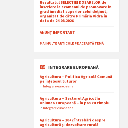
Rezultatul SELECTIEI DOSARELOR de
înscriere la examenul de promovare in
grad imediat superior celui deținut,
organizat de către Primăria Vidra în
data de 24.08.2026
ANUNȚ IMPORTANT
MAI MULTE ARTICOLE PE ACEASTĂ TEMĂ
INTEGRARE EUROPEANĂ
Agricultura – Politica Agricolă Comună
pe înțelesul tuturor
in
Integrare europeana
Agricultura – Sectorul Agricol în
Uniunea Europeană – în pas cu timplu
in
Integrare europeana
Agricultura – 10+2 Întrebări despre
agricultură și dezvoltare rurală