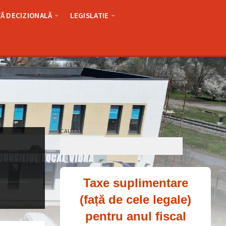
Ă DECIZIONALĂ
LEGISLATIE
CAUTĂ
Caută
Taxe suplimentare
(față de cele legale)
pentru anul fiscal