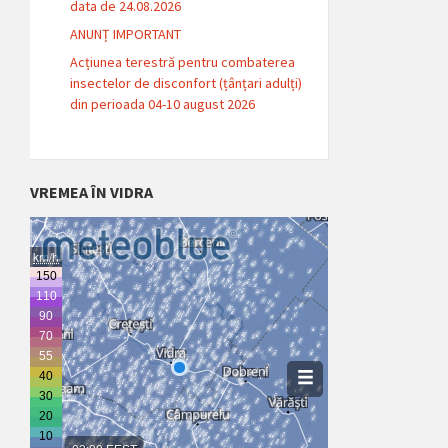
data de 24.08.2026
ANUNȚ IMPORTANT
Acțiunea terestră pentru combaterea
insectelor de disconfort (țânțari adulți)
din perioada 04-10 august 2026
VREMEA ÎN VIDRA