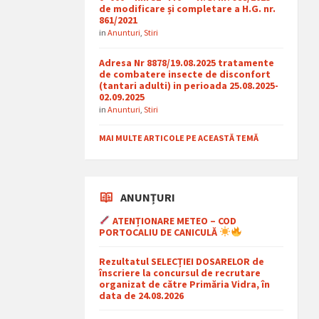
de modificare și completare a H.G. nr.
861/2021
in
Anunturi
,
Stiri
Adresa Nr 8878/19.08.2025 tratamente
de combatere insecte de disconfort
(tantari adulti) in perioada 25.08.2025-
02.09.2025
in
Anunturi
,
Stiri
MAI MULTE ARTICOLE PE ACEASTĂ TEMĂ
ANUNȚURI
ATENȚIONARE METEO – COD
PORTOCALIU DE CANICULĂ
Rezultatul SELECȚIEI DOSARELOR de
înscriere la concursul de recrutare
organizat de către Primăria Vidra, în
data de 24.08.2026