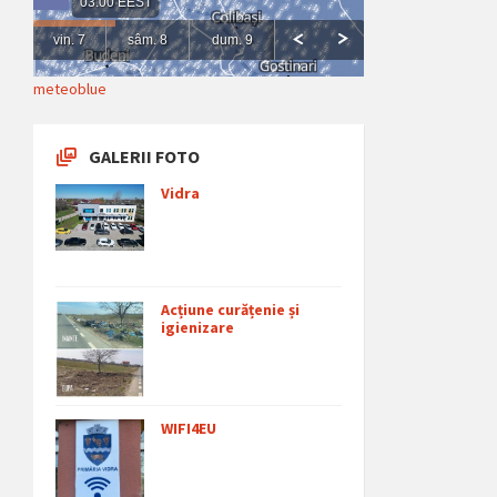
meteoblue
GALERII FOTO
Vidra
Acțiune curățenie și
igienizare
WIFI4EU