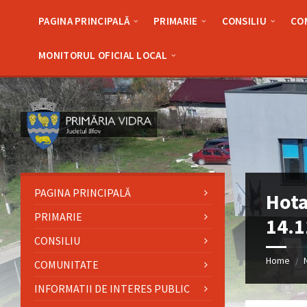
Skip
Skip
Skip
Skip
to
to
to
to
PAGINA PRINCIPALĂ
PRIMARIE
CONSILIU
CO
content
left
right
footer
sidebar
sidebar
MONITORUL OFICIAL LOCAL
PAGINA PRINCIPALĂ
Hota
PRIMARIE
14.1
CONSILIU
Home
/
COMUNITATE
INFORMATII DE INTERES PUBLIC