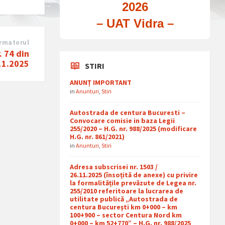
2026
– UAT Vidra –
rmatorul
. 74 din
11.2025
STIRI
ANUNȚ IMPORTANT
in
Anunturi
,
Stiri
Autostrada de centura Bucuresti –
Convocare comisie in baza Legii
255/2020 – H.G. nr. 988/2025 (modificare
H.G. nr. 861/2021)
in
Anunturi
,
Stiri
Adresa subscrisei nr. 1503 /
26.11.2025 (însoțită de anexe) cu privire
la formalitățile prevăzute de Legea nr.
255/2010 referitoare la lucrarea de
utilitate publică „Autostrada de
centura București km 0+000 – km
100+900 – sector Centura Nord km
0+000 – km 52+770” – H.G. nr. 988/2025