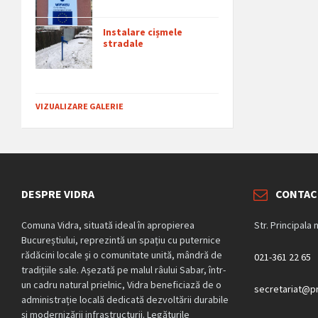
Instalare cișmele
stradale
VIZUALIZARE GALERIE
DESPRE VIDRA
CONTAC
Comuna Vidra, situată ideal în apropierea
Str. Principala 
Bucureștiului, reprezintă un spațiu cu puternice
rădăcini locale și o comunitate unită, mândră de
021-361 22 65
tradițiile sale. Așezată pe malul râului Sabar, într-
un cadru natural prielnic, Vidra beneficiază de o
secretariat@pr
administrație locală dedicată dezvoltării durabile
și modernizării infrastructurii. Legăturile