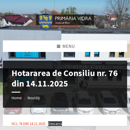
Skip
Skip
Skip
Skip
to
to
to
to
content
left
right
footer
sidebar
sidebar
MENU
Hotararea de Consiliu nr. 76
din 14.11.2025
Home
Noutăți
/
HCL 76 DIN 14.11.2025
Descarcă