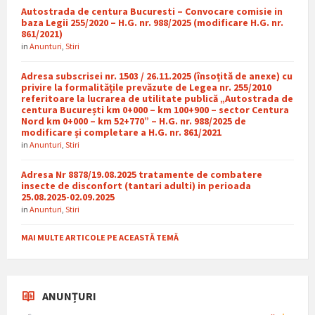
Autostrada de centura Bucuresti – Convocare comisie in
baza Legii 255/2020 – H.G. nr. 988/2025 (modificare H.G. nr.
861/2021)
in
Anunturi
,
Stiri
Adresa subscrisei nr. 1503 / 26.11.2025 (însoțită de anexe) cu
privire la formalitățile prevăzute de Legea nr. 255/2010
referitoare la lucrarea de utilitate publică „Autostrada de
centura București km 0+000 – km 100+900 – sector Centura
Nord km 0+000 – km 52+770” – H.G. nr. 988/2025 de
modificare și completare a H.G. nr. 861/2021
in
Anunturi
,
Stiri
Adresa Nr 8878/19.08.2025 tratamente de combatere
insecte de disconfort (tantari adulti) in perioada
25.08.2025-02.09.2025
in
Anunturi
,
Stiri
MAI MULTE ARTICOLE PE ACEASTĂ TEMĂ
ANUNȚURI