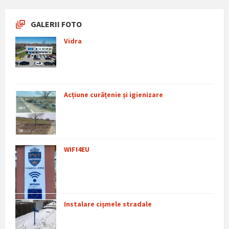
GALERII FOTO
Vidra
Acțiune curățenie și igienizare
WIFI4EU
Instalare cișmele stradale