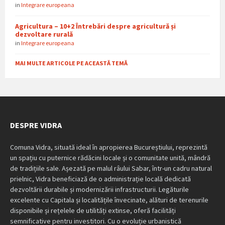
in
Integrare europeana
Agricultura – 10+2 Întrebări despre agricultură și
dezvoltare rurală
in
Integrare europeana
MAI MULTE ARTICOLE PE ACEASTĂ TEMĂ
DESPRE VIDRA
Comuna Vidra, situată ideal în apropierea Bucureștiului, reprezintă
un spațiu cu puternice rădăcini locale și o comunitate unită, mândră
de tradițiile sale. Așezată pe malul râului Sabar, într-un cadru natural
prielnic, Vidra beneficiază de o administrație locală dedicată
dezvoltării durabile și modernizării infrastructurii. Legăturile
excelente cu Capitala și localitățile învecinate, alături de terenurile
disponibile și rețelele de utilități extinse, oferă facilități
semnificative pentru investitori. Cu o evoluție urbanistică