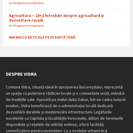
in
Integrare europeana
Agricultura – 10+2 Întrebări despre agricultură și
dezvoltare rurală
in
Integrare europeana
MAI MULTE ARTICOLE PE ACEASTĂ TEMĂ
DESPRE VIDRA
Comuna Vidra, situată ideal în apropierea Bucureștiului, reprezintă
un spațiu cu puternice rădăcini locale și o comunitate unită, mândră
de tradițiile sale. Așezată pe malul râului Sabar, într-un cadru natural
prielnic, Vidra beneficiază de o administrație locală dedicată
dezvoltării durabile și modernizării infrastructurii. Legăturile
excelente cu Capitala și localitățile învecinate, alături de terenurile
disponibile și rețelele de utilități extinse, oferă facilități
semnificative pentru investitori. Cu o evoluție urbanistică