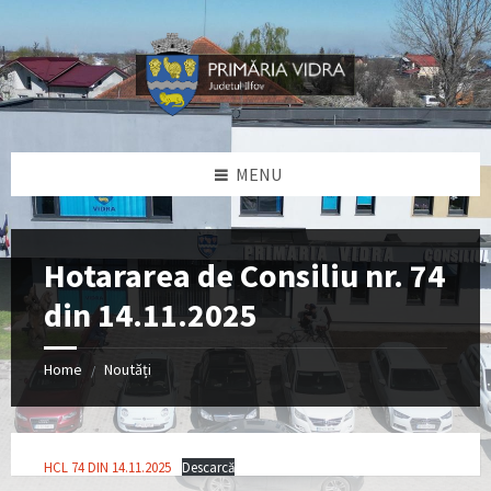
Skip
Skip
Skip
Skip
to
to
to
to
content
left
right
footer
sidebar
sidebar
MENU
Hotararea de Consiliu nr. 74
din 14.11.2025
Home
Noutăți
/
HCL 74 DIN 14.11.2025
Descarcă