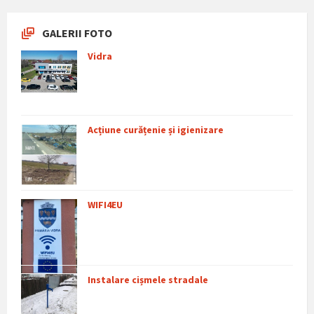
GALERII FOTO
Vidra
Acțiune curățenie și igienizare
WIFI4EU
Instalare cișmele stradale