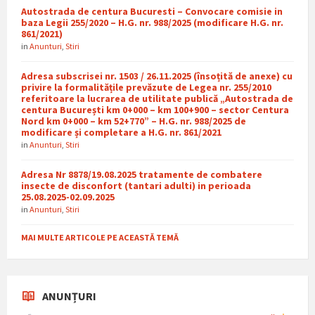
Autostrada de centura Bucuresti – Convocare comisie in
baza Legii 255/2020 – H.G. nr. 988/2025 (modificare H.G. nr.
861/2021)
in
Anunturi
,
Stiri
Adresa subscrisei nr. 1503 / 26.11.2025 (însoțită de anexe) cu
privire la formalitățile prevăzute de Legea nr. 255/2010
referitoare la lucrarea de utilitate publică „Autostrada de
centura București km 0+000 – km 100+900 – sector Centura
Nord km 0+000 – km 52+770” – H.G. nr. 988/2025 de
modificare și completare a H.G. nr. 861/2021
in
Anunturi
,
Stiri
Adresa Nr 8878/19.08.2025 tratamente de combatere
insecte de disconfort (tantari adulti) in perioada
25.08.2025-02.09.2025
in
Anunturi
,
Stiri
MAI MULTE ARTICOLE PE ACEASTĂ TEMĂ
ANUNȚURI