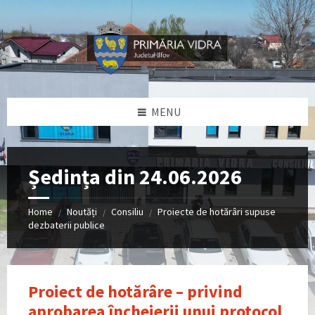
Skip
Skip
Skip
Skip
to
to
to
to
content
left
right
footer
sidebar
sidebar
MENU
Ședința din 24.06.2026
Home
Noutăți
Consiliu
Proiecte de hotărâri supuse
/
/
/
dezbaterii publice
Proiect de hotărâre – privind
aprobarea încheierii unui protocol