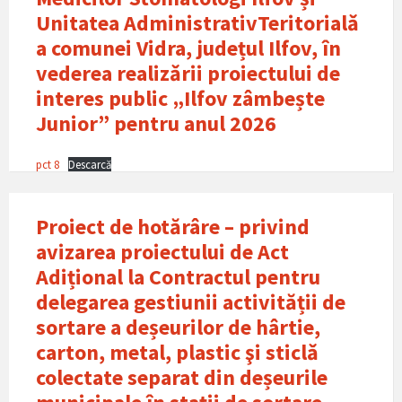
Unitatea AdministrativTeritorialǎ
a comunei Vidra, județul Ilfov, în
vederea realizǎrii proiectului de
interes public „Ilfov zâmbește
Junior” pentru anul 2026
pct 8
Descarcă
Proiect de hotărâre – privind
avizarea proiectului de Act
Adițional la Contractul pentru
delegarea gestiunii activității de
sortare a deșeurilor de hârtie,
carton, metal, plastic şi sticlǎ
colectate separat din deșeurile