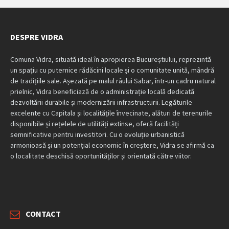
DESPRE VIDRA
Comuna Vidra, situată ideal în apropierea Bucureștiului, reprezintă
un spațiu cu puternice rădăcini locale și o comunitate unită, mândră
de tradițiile sale. Așezată pe malul râului Sabar, într-un cadru natural
prielnic, Vidra beneficiază de o administrație locală dedicată
dezvoltării durabile și modernizării infrastructurii. Legăturile
excelente cu Capitala și localitățile învecinate, alături de terenurile
disponibile și rețelele de utilități extinse, oferă facilități
semnificative pentru investitori. Cu o evoluție urbanistică
armonioasă și un potențial economic în creștere, Vidra se afirmă ca
o localitate deschisă oportunităților și orientată către viitor.
CONTACT