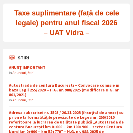
Taxe suplimentare (față de cele
legale) pentru anul fiscal 2026
– UAT Vidra –
STIRI
ANUNȚ IMPORTANT
in
Anunturi
,
Stiri
Autostrada de centura Bucuresti – Convocare comisie in
baza Legii 255/2020 – H.G. nr. 988/2025 (modificare H.G. nr.
861/2021)
in
Anunturi
,
Stiri
Adresa subscrisei nr. 1503 / 26.11.2025 (însoțită de anexe) cu
privire la formalitățile prevăzute de Legea nr. 255/2010
referitoare la lucrarea de utilitate publică „Autostrada de
centura București km 0+000 – km 100+900 – sector Centura
Nord km 0+000 – km 52+770” – H.G. nr. 988/2025 de