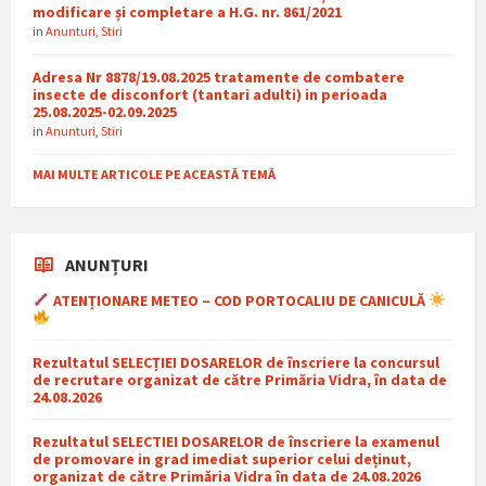
modificare și completare a H.G. nr. 861/2021
in
Anunturi
,
Stiri
Adresa Nr 8878/19.08.2025 tratamente de combatere
insecte de disconfort (tantari adulti) in perioada
25.08.2025-02.09.2025
in
Anunturi
,
Stiri
MAI MULTE ARTICOLE PE ACEASTĂ TEMĂ
ANUNȚURI
ATENȚIONARE METEO – COD PORTOCALIU DE CANICULĂ
Rezultatul SELECȚIEI DOSARELOR de înscriere la concursul
de recrutare organizat de către Primăria Vidra, în data de
24.08.2026
Rezultatul SELECTIEI DOSARELOR de înscriere la examenul
de promovare in grad imediat superior celui deținut,
organizat de către Primăria Vidra în data de 24.08.2026