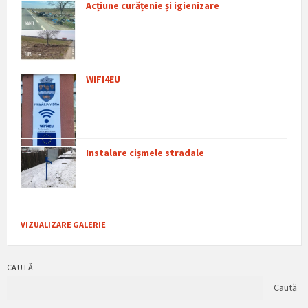
Acțiune curățenie și igienizare
WIFI4EU
Instalare cișmele stradale
VIZUALIZARE GALERIE
CAUTĂ
Caută