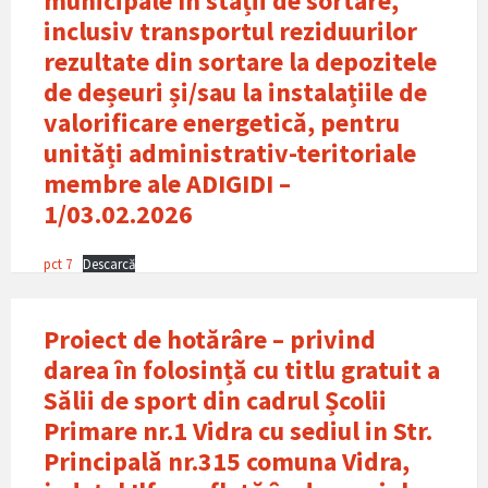
municipale în stații de sortare,
inclusiv transportul reziduurilor
rezultate din sortare la depozitele
de deșeuri și/sau la instalațiile de
valorificare energeticǎ, pentru
unități administrativ-teritoriale
membre ale ADIGIDI –
1/03.02.2026
pct 7
Descarcă
Proiect de hotărâre – privind
darea în folosință cu titlu gratuit a
Sălii de sport din cadrul Școlii
Primare nr.1 Vidra cu sediul in Str.
Principalǎ nr.315 comuna Vidra,