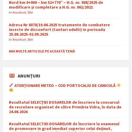
Nord km 0+000 – km 52+770” – H.G. nr. 988/2025 de
modificare și completare a H.G. nr. 861/2021
in
Anunturi
,
Stiri
Adresa Nr 8878/19.08.2025 tratamente de combatere
insecte de disconfort (tantari adulti) in perioada
25.08.2025-02.09.2025
in
Anunturi
,
Stiri
MAI MULTE ARTICOLE PE ACEASTĂ TEMĂ
ANUNȚURI
ATENȚIONARE METEO – COD PORTOCALIU DE CANICULĂ
Rezultatul SELECȚIEI DOSARELOR de înscriere la concursul
de recrutare organizat de către Primăria Vidra, în data de
24.08.2026
Rezultatul SELECTIEI DOSARELOR de înscriere la examenul
de promovare in grad imediat superior celui deținut,