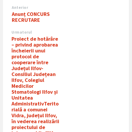
Anterior
Anunț CONCURS
RECRUTARE
Urmatorul
Proiect de hotărâre
– privind aprobarea
încheierii unui
protocol de
cooperare între
Județul Ilfov-
Consiliul Județean
Ilfov, Colegiul
Medicilor
Stomatologi Ilfov și
Unitatea
AdministrativTerito
rialǎ a comunei
Vidra, județul Ilfov,
în vederea realizǎrii
proiectului de