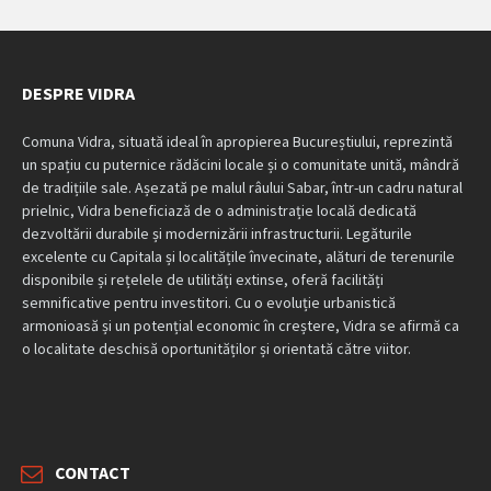
DESPRE VIDRA
Comuna Vidra, situată ideal în apropierea Bucureștiului, reprezintă
un spațiu cu puternice rădăcini locale și o comunitate unită, mândră
de tradițiile sale. Așezată pe malul râului Sabar, într-un cadru natural
prielnic, Vidra beneficiază de o administrație locală dedicată
dezvoltării durabile și modernizării infrastructurii. Legăturile
excelente cu Capitala și localitățile învecinate, alături de terenurile
disponibile și rețelele de utilități extinse, oferă facilități
semnificative pentru investitori. Cu o evoluție urbanistică
armonioasă și un potențial economic în creștere, Vidra se afirmă ca
o localitate deschisă oportunităților și orientată către viitor.
CONTACT