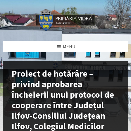
Skip
Skip
Skip
Skip
to
to
to
to
content
left
right
footer
sidebar
sidebar
MENU
Proiect de hotărâre –
privind aprobarea
încheierii unui protocol de
cooperare între Județul
Ilfov-Consiliul Județean
Ilfov, Colegiul Medicilor