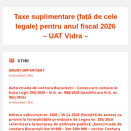
Taxe suplimentare (față de cele
legale) pentru anul fiscal 2026
– UAT Vidra –
STIRI
ANUNȚ IMPORTANT
in
Anunturi
,
Stiri
Autostrada de centura Bucuresti – Convocare comisie in
baza Legii 255/2020 – H.G. nr. 988/2025 (modificare H.G. nr.
861/2021)
in
Anunturi
,
Stiri
Adresa subscrisei nr. 1503 / 26.11.2025 (însoțită de anexe) cu
privire la formalitățile prevăzute de Legea nr. 255/2010
referitoare la lucrarea de utilitate publică „Autostrada de
centura București km 0+000 – km 100+900 – sector Centura