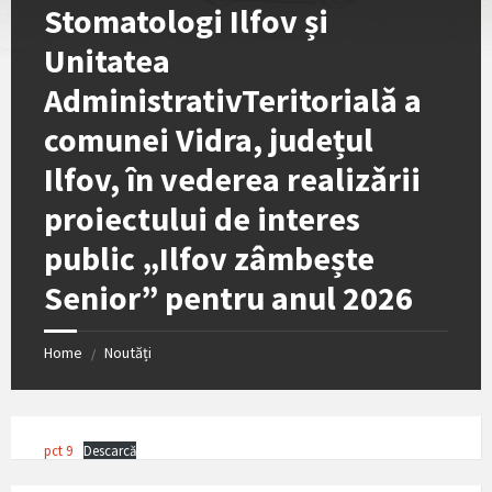
Stomatologi Ilfov și
Unitatea
AdministrativTeritorialǎ a
comunei Vidra, județul
Ilfov, în vederea realizǎrii
proiectului de interes
public „Ilfov zâmbește
Senior” pentru anul 2026
Home
Noutăți
/
pct 9
Descarcă