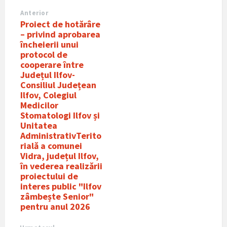
Anterior
Proiect de hotărâre
– privind aprobarea
încheierii unui
protocol de
cooperare între
Județul Ilfov-
Consiliul Județean
Ilfov, Colegiul
Medicilor
Stomatologi Ilfov și
Unitatea
AdministrativTerito
rialǎ a comunei
Vidra, județul Ilfov,
în vederea realizǎrii
proiectului de
interes public "Ilfov
zâmbește Senior"
pentru anul 2026