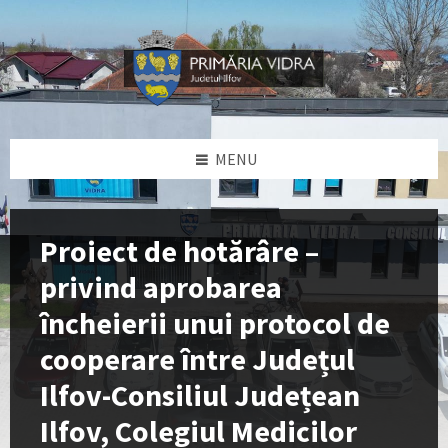
Skip
Skip
Skip
Skip
to
to
to
to
content
left
right
footer
sidebar
sidebar
MENU
Proiect de hotărâre –
privind aprobarea
încheierii unui protocol de
cooperare între Județul
Ilfov-Consiliul Județean
Ilfov, Colegiul Medicilor