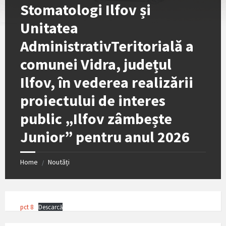
Stomatologi Ilfov și
Unitatea
AdministrativTeritorialǎ a
comunei Vidra, județul
Ilfov, în vederea realizǎrii
proiectului de interes
public „Ilfov zâmbește
Junior” pentru anul 2026
Home
Noutăți
/
pct 8
Descarcă