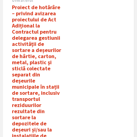
Urmatorul
Proiect de hotărâre
– privind avizarea
proiectului de Act
Adițional la
Contractul pentru
delegarea gestiunii
activității de
sortare a deșeurilor
de hârtie, carton,
metal, plastic şi
sticlǎ colectate
separat din
deșeurile
municipale în stații
de sortare, inclusiv
transportul
reziduurilor
rezultate din
sortare la
depozitele de
deșeuri și/sau la
instalațiile de