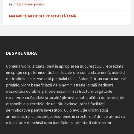
in
Integrare europeana
MAI MULTE ARTICOLE PE ACEASTĂ TEMĂ
DESPRE VIDRA
Comuna Vidra, situată ideal în apropierea Bucureștiului, reprezintă
un spațiu cu puternice rădăcini locale și o comunitate unită, mândră
de tradițiile sale. Așezată pe malul râului Sabar, într-un cadru natural
prielnic, Vidra beneficiază de o administrație locală dedicată
dezvoltării durabile și modernizării infrastructurii. Legăturile
excelente cu Capitala și localitățile învecinate, alături de terenurile
disponibile și rețelele de utilități extinse, oferă facilități
semnificative pentru investitori. Cu o evoluție urbanistică
armonioasă și un potențial economic în creștere, Vidra se afirmă ca
o localitate deschisă oportunităților și orientată către viitor.