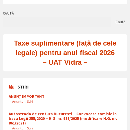
CAUTĂ
Caută
Taxe suplimentare (față de cele
legale) pentru anul fiscal 2026
– UAT Vidra –
STIRI
ANUNȚ IMPORTANT
in
Anunturi
,
Stiri
Autostrada de centura Bucuresti – Convocare comisie in
baza Legii 255/2020 – H.G. nr. 988/2025 (modificare H.G. nr.
861/2021)
in
Anunturi
,
Stiri