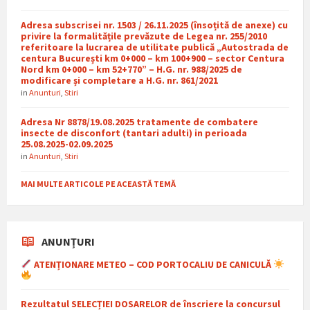
Adresa subscrisei nr. 1503 / 26.11.2025 (însoțită de anexe) cu
privire la formalitățile prevăzute de Legea nr. 255/2010
referitoare la lucrarea de utilitate publică „Autostrada de
centura București km 0+000 – km 100+900 – sector Centura
Nord km 0+000 – km 52+770” – H.G. nr. 988/2025 de
modificare și completare a H.G. nr. 861/2021
in
Anunturi
,
Stiri
Adresa Nr 8878/19.08.2025 tratamente de combatere
insecte de disconfort (tantari adulti) in perioada
25.08.2025-02.09.2025
in
Anunturi
,
Stiri
MAI MULTE ARTICOLE PE ACEASTĂ TEMĂ
ANUNȚURI
ATENȚIONARE METEO – COD PORTOCALIU DE CANICULĂ
Rezultatul SELECȚIEI DOSARELOR de înscriere la concursul