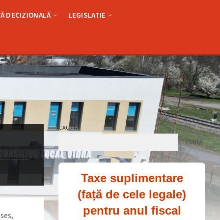
Ă DECIZIONALĂ
LEGISLATIE
CAUTĂ
Caută
Taxe suplimentare
(față de cele legale)
pentru anul fiscal
oses,