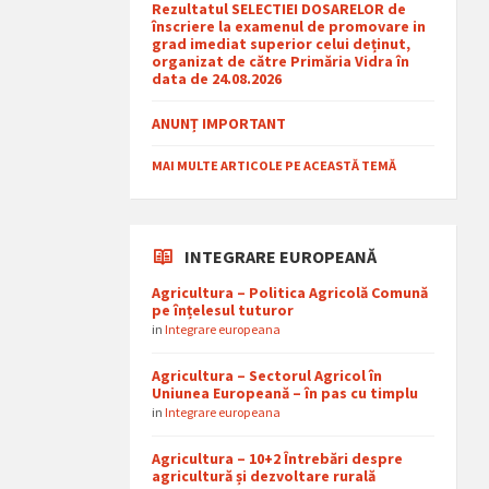
Rezultatul SELECTIEI DOSARELOR de
înscriere la examenul de promovare in
grad imediat superior celui deținut,
organizat de către Primăria Vidra în
data de 24.08.2026
ANUNȚ IMPORTANT
MAI MULTE ARTICOLE PE ACEASTĂ TEMĂ
INTEGRARE EUROPEANĂ
Agricultura – Politica Agricolă Comună
pe înțelesul tuturor
in
Integrare europeana
Agricultura – Sectorul Agricol în
Uniunea Europeană – în pas cu timplu
in
Integrare europeana
Agricultura – 10+2 Întrebări despre
agricultură și dezvoltare rurală