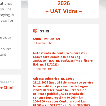
2026
national
try. The
– UAT Vidra –
taying in
 year for
STIRI
stic or
ANUNȚ IMPORTANT
in
Anunturi
,
Stiri
r source
Autostrada de centura Bucuresti –
 and
Convocare comisie in baza Legii
255/2020 – H.G. nr. 988/2025 (modificare
H.G. nr. 861/2021)
in
Anunturi
,
Stiri
Adresa subscrisei nr. 1503 /
rmatorul
26.11.2025 (însoțită de anexe) cu privire
la formalitățile prevăzute de Legea nr.
ce Chief
255/2010 referitoare la lucrarea de
utilitate publică „Autostrada de
centura București km 0+000 – km
100+900 – sector Centura Nord km
0+000 – km 52+770” – H.G. nr. 988/2025