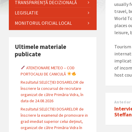
TRANSPARENȚĂ DECIZIONALĂ
usually 
travel, 
LEGISLATIE
World To
MONITORUL OFICIAL LOCAL
places o
leisure,
Ultimele materiale
Tourism 
publicate
internat
implicat
of incom
ATENȚIONARE METEO – COD
PORTOCALIU DE CANICULĂ
host cou
Rezultatul SELECȚIEI DOSARELOR de
înscriere la concursul de recrutare
organizat de către Primăria Vidra, în
data de 24.08.2026
Anterior
Interv
Rezultatul SELECTIEI DOSARELOR de
Steffan
înscriere la examenul de promovare in
grad imediat superior celui deținut,
organizat de către Primăria Vidra în