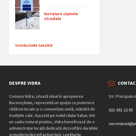
Instalare cișmele
stradale
VIZUALIZARE GALERIE
DESPRE VIDRA
CONTAC
Comuna Vidra, situată ideal în apropierea
Str. Principala 
Bucureștiului, reprezintă un spațiu cu puternice
rădăcini locale și o comunitate unită, mândră de
021-361 22 65
tradițiile sale. Așezată pe malul râului Sabar, într-
un cadru natural prielnic, Vidra beneficiază de o
secretariat@pr
administrație locală dedicată dezvoltării durabile
și modernizării infrastructurii. Legăturile