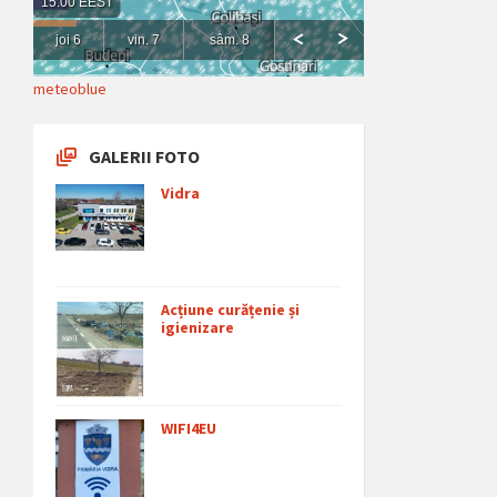
meteoblue
GALERII FOTO
Vidra
Acțiune curățenie și
igienizare
WIFI4EU