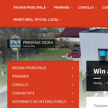
Skip
Skip
Skip
Skip
to
to
to
to
PAGINA PRINCIPALĂ
PRIMARIE
CONSILIU
CO
content
left
right
footer
sidebar
sidebar
MONITORUL OFICIAL LOCAL
PAGINA PRINCIPALĂ
Win 
PRIMARIE
Home
/
CONSILIU
COMUNITATE
INFORMATII DE INTERES PUBLIC
Tourism i