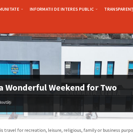
MUNITATE
INFORMATII DE INTERES PUBLIC
TRANSPARENȚ
a Wonderful Weekend for Two
Noutăți
s travel for recreation, leisure, religious, family or business purp