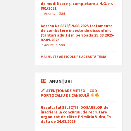
de modificare și completare a H.G. nr.
861/2021
in
Anunturi
,
Stiri
Adresa Nr 8878/19.08.2025 tratamente
de combatere insecte de disconfort
(tantari adulti) in perioada 25.08.2025-
02.09.2025
in
Anunturi
,
Stiri
MAI MULTE ARTICOLE PE ACEASTĂ TEMĂ
ANUNȚURI
ATENȚIONARE METEO – COD
PORTOCALIU DE CANICULĂ
Rezultatul SELECȚIEI DOSARELOR de
înscriere la concursul de recrutare
organizat de către Primăria Vidra, în
data de 24.08.2026