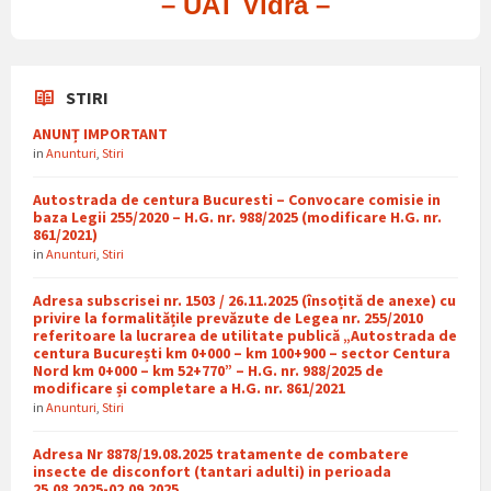
– UAT Vidra –
STIRI
ANUNȚ IMPORTANT
in
Anunturi
,
Stiri
Autostrada de centura Bucuresti – Convocare comisie in
baza Legii 255/2020 – H.G. nr. 988/2025 (modificare H.G. nr.
861/2021)
in
Anunturi
,
Stiri
Adresa subscrisei nr. 1503 / 26.11.2025 (însoțită de anexe) cu
privire la formalitățile prevăzute de Legea nr. 255/2010
referitoare la lucrarea de utilitate publică „Autostrada de
centura București km 0+000 – km 100+900 – sector Centura
Nord km 0+000 – km 52+770” – H.G. nr. 988/2025 de
modificare și completare a H.G. nr. 861/2021
in
Anunturi
,
Stiri
Adresa Nr 8878/19.08.2025 tratamente de combatere
insecte de disconfort (tantari adulti) in perioada
25.08.2025-02.09.2025