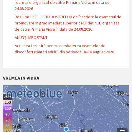
recrutare organizat de către Primăria Vidra, în data de
24.08.2026
Rezultatul SELECTIEI DOSARELOR de înscriere la examenul de
promovare in grad imediat superior celui deținut, organizat
de către Primăria Vidra în data de 24.08.2026
ANUNȚ IMPORTANT
Acțiunea terestră pentru combaterea insectelor de
disconfort (țânțari adulți) din perioada 04-10 august 2026
VREMEA ÎN VIDRA