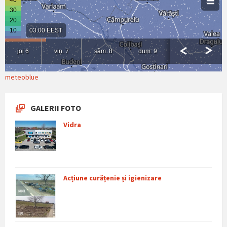
meteoblue
GALERII FOTO
Vidra
Acțiune curățenie și igienizare