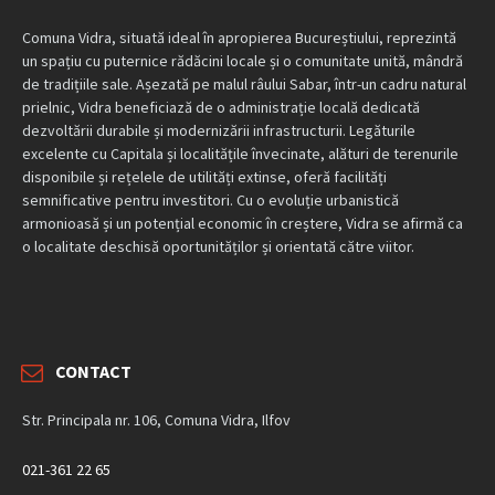
Comuna Vidra, situată ideal în apropierea Bucureștiului, reprezintă
un spațiu cu puternice rădăcini locale și o comunitate unită, mândră
de tradițiile sale. Așezată pe malul râului Sabar, într-un cadru natural
prielnic, Vidra beneficiază de o administrație locală dedicată
dezvoltării durabile și modernizării infrastructurii. Legăturile
excelente cu Capitala și localitățile învecinate, alături de terenurile
disponibile și rețelele de utilități extinse, oferă facilități
semnificative pentru investitori. Cu o evoluție urbanistică
armonioasă și un potențial economic în creștere, Vidra se afirmă ca
o localitate deschisă oportunităților și orientată către viitor.
CONTACT
Str. Principala nr. 106, Comuna Vidra, Ilfov
021-361 22 65