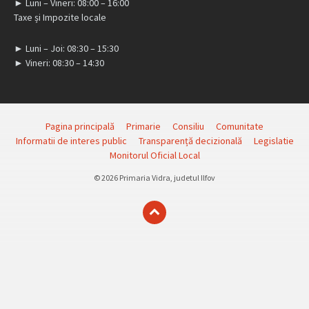
► Luni – Vineri: 08:00 – 16:00
Taxe și Impozite locale
► Luni – Joi: 08:30 – 15:30
► Vineri: 08:30 – 14:30
Pagina principală
Primarie
Consiliu
Comunitate
Informatii de interes public
Transparență decizională
Legislatie
Monitorul Oficial Local
© 2026 Primaria Vidra, judetul Ilfov