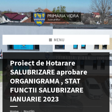
Skip
Skip
Skip
Skip
to
to
to
to
content
left
right
footer
sidebar
sidebar
MENU
Proiect de Hotarare
SALUBRIZARE aprobare
ORGANIGRAMA , STAT
FUNCTII SALUBRIZARE
IANUARIE 2023
Home
Noutăți
/