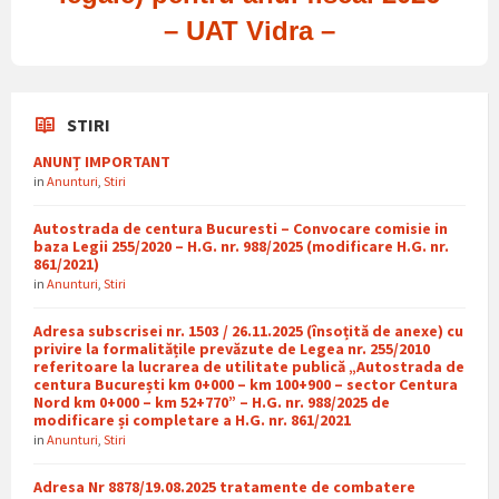
– UAT Vidra –
STIRI
ANUNȚ IMPORTANT
in
Anunturi
,
Stiri
Autostrada de centura Bucuresti – Convocare comisie in
baza Legii 255/2020 – H.G. nr. 988/2025 (modificare H.G. nr.
861/2021)
in
Anunturi
,
Stiri
Adresa subscrisei nr. 1503 / 26.11.2025 (însoțită de anexe) cu
privire la formalitățile prevăzute de Legea nr. 255/2010
referitoare la lucrarea de utilitate publică „Autostrada de
centura București km 0+000 – km 100+900 – sector Centura
Nord km 0+000 – km 52+770” – H.G. nr. 988/2025 de
modificare și completare a H.G. nr. 861/2021
in
Anunturi
,
Stiri
Adresa Nr 8878/19.08.2025 tratamente de combatere