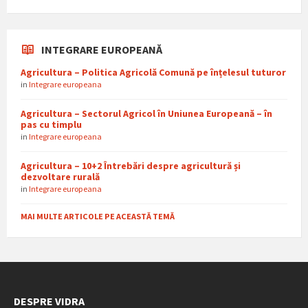
INTEGRARE EUROPEANĂ
Agricultura – Politica Agricolă Comună pe înțelesul tuturor
in
Integrare europeana
Agricultura – Sectorul Agricol în Uniunea Europeană – în
pas cu timplu
in
Integrare europeana
Agricultura – 10+2 Întrebări despre agricultură și
dezvoltare rurală
in
Integrare europeana
MAI MULTE ARTICOLE PE ACEASTĂ TEMĂ
DESPRE VIDRA