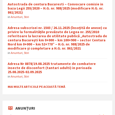
Autostrada de centura Bucuresti – Convocare comisie in
baza Legii 255/2020 – H.G. nr. 988/2025 (modificare H.G. nr.
861/2021)
in
Anunturi
,
Stiri
Adresa subscrisei nr. 1503 / 26.11.2025 (însoțită de anexe) cu
privire la formalitățile prevăzute de Legea nr. 255/2010
referitoare la lucrarea de utilitate publică „Autostrada de
centura București km 0+000 – km 100+900 – sector Centura
Nord km 0+000 – km 52+770” – H.G. nr. 988/2025 de
modificare și completare a H.G. nr. 861/2021
in
Anunturi
,
Stiri
Adresa Nr 8878/19.08.2025 tratamente de combatere
insecte de disconfort (tantari adulti) in perioada
25.08.2025-02.09.2025
in
Anunturi
,
Stiri
MAI MULTE ARTICOLE PE ACEASTĂ TEMĂ
ANUNȚURI