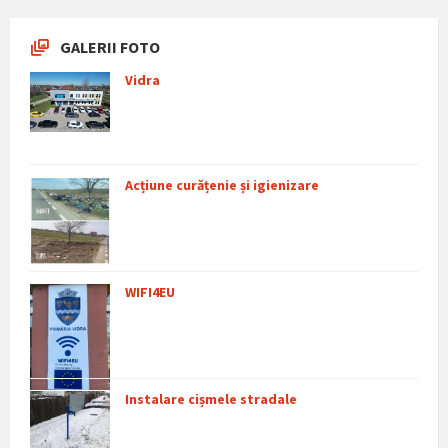
GALERII FOTO
Vidra
Acțiune curățenie și igienizare
WIFI4EU
Instalare cișmele stradale