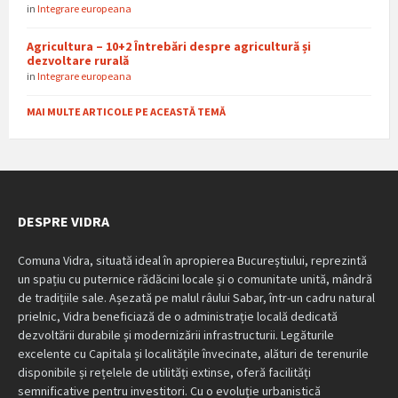
in
Integrare europeana
Agricultura – 10+2 Întrebări despre agricultură și
dezvoltare rurală
in
Integrare europeana
MAI MULTE ARTICOLE PE ACEASTĂ TEMĂ
DESPRE VIDRA
Comuna Vidra, situată ideal în apropierea Bucureștiului, reprezintă
un spațiu cu puternice rădăcini locale și o comunitate unită, mândră
de tradițiile sale. Așezată pe malul râului Sabar, într-un cadru natural
prielnic, Vidra beneficiază de o administrație locală dedicată
dezvoltării durabile și modernizării infrastructurii. Legăturile
excelente cu Capitala și localitățile învecinate, alături de terenurile
disponibile și rețelele de utilități extinse, oferă facilități
semnificative pentru investitori. Cu o evoluție urbanistică