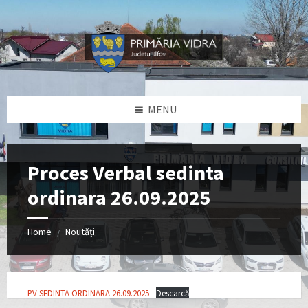
Skip
Skip
Skip
Skip
to
to
to
to
content
left
right
footer
sidebar
sidebar
MENU
Proces Verbal sedinta
ordinara 26.09.2025
Home
Noutăți
/
PV SEDINTA ORDINARA 26.09.2025
Descarcă