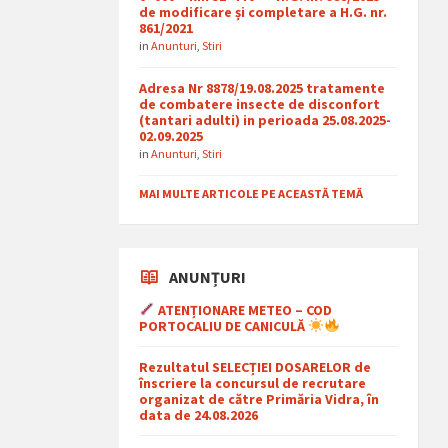
de modificare și completare a H.G. nr.
861/2021
in
Anunturi
,
Stiri
Adresa Nr 8878/19.08.2025 tratamente
de combatere insecte de disconfort
(tantari adulti) in perioada 25.08.2025-
02.09.2025
in
Anunturi
,
Stiri
MAI MULTE ARTICOLE PE ACEASTĂ TEMĂ
ANUNȚURI
ATENȚIONARE METEO – COD
PORTOCALIU DE CANICULĂ
Rezultatul SELECȚIEI DOSARELOR de
înscriere la concursul de recrutare
organizat de către Primăria Vidra, în
data de 24.08.2026