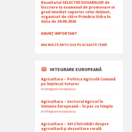
Rezultatul SELECTIEI DOSARELOR de
înscriere la examenul de promovare in
grad imediat superior celui deținut,
organizat de către Primăria Vidra în
data de 24.08.2026
ANUNȚ IMPORTANT
MAI MULTE ARTICOLE PE ACEASTĂ TEMĂ
INTEGRARE EUROPEANĂ
Agricultura – Politica Agricolă Comună
pe înțelesul tuturor
in
Integrare europeana
Agricultura – Sectorul Agricol în
Uniunea Europeană – în pas cu timplu
in
Integrare europeana
Agricultura – 10+2 Întrebări despre
agricultură și dezvoltare rurală