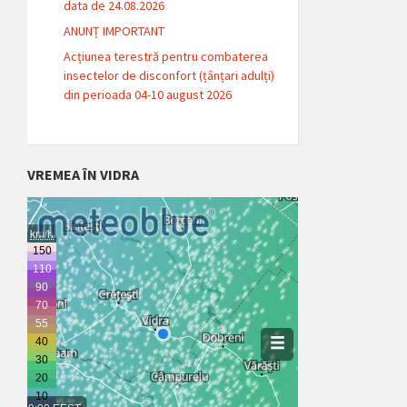
data de 24.08.2026
ANUNȚ IMPORTANT
Acțiunea terestră pentru combaterea
insectelor de disconfort (țânțari adulți)
din perioada 04-10 august 2026
VREMEA ÎN VIDRA