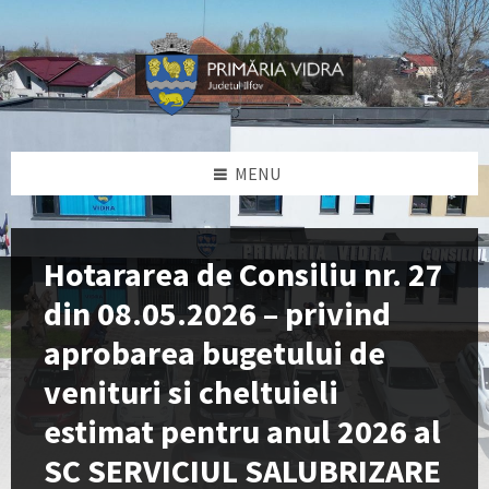
Skip
Skip
Skip
Skip
to
to
to
to
content
left
right
footer
sidebar
sidebar
MENU
Hotararea de Consiliu nr. 27
din 08.05.2026 – privind
aprobarea bugetului de
venituri si cheltuieli
estimat pentru anul 2026 al
SC SERVICIUL SALUBRIZARE