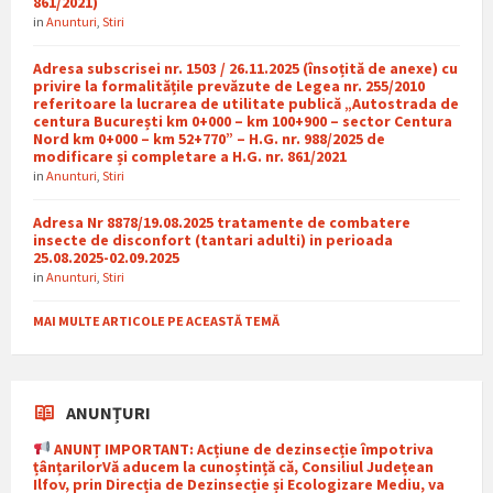
861/2021)
in
Anunturi
,
Stiri
Adresa subscrisei nr. 1503 / 26.11.2025 (însoțită de anexe) cu
privire la formalitățile prevăzute de Legea nr. 255/2010
referitoare la lucrarea de utilitate publică „Autostrada de
centura București km 0+000 – km 100+900 – sector Centura
Nord km 0+000 – km 52+770” – H.G. nr. 988/2025 de
modificare și completare a H.G. nr. 861/2021
in
Anunturi
,
Stiri
Adresa Nr 8878/19.08.2025 tratamente de combatere
insecte de disconfort (tantari adulti) in perioada
25.08.2025-02.09.2025
in
Anunturi
,
Stiri
MAI MULTE ARTICOLE PE ACEASTĂ TEMĂ
ANUNȚURI
ANUNȚ IMPORTANT: Acțiune de dezinsecție împotriva
țânțarilorVă aducem la cunoștință că, Consiliul Județean
Ilfov, prin Direcția de Dezinsecție și Ecologizare Mediu, va