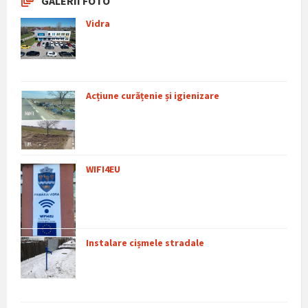
GALERII FOTO
Vidra
Acțiune curățenie și igienizare
WIFI4EU
Instalare cișmele stradale