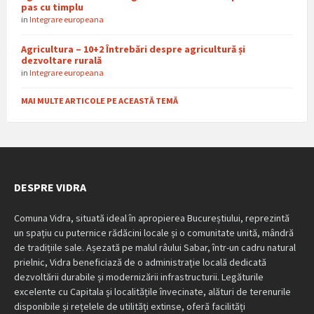
pas cu timplu
in
Integrare europeana
Agricultura – 10+2 Întrebări despre agricultură și
dezvoltare rurală
in
Integrare europeana
MAI MULTE ARTICOLE PE ACEASTĂ TEMĂ
DESPRE VIDRA
Comuna Vidra, situată ideal în apropierea Bucureștiului, reprezintă
un spațiu cu puternice rădăcini locale și o comunitate unită, mândră
de tradițiile sale. Așezată pe malul râului Sabar, într-un cadru natural
prielnic, Vidra beneficiază de o administrație locală dedicată
dezvoltării durabile și modernizării infrastructurii. Legăturile
excelente cu Capitala și localitățile învecinate, alături de terenurile
disponibile și rețelele de utilități extinse, oferă facilități