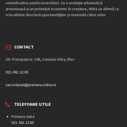
semnificative pentru investitori. Cu o evoluție urbanistică
armonioasă și un potențial economic în creștere, Vidra se afirmă ca
o localitate deschisă oportunităților și orientată către viitor.
CONTACT
Str. Principala nr. 106, Comuna Vidra, Ilfov
021-361 22 65
secretariat@primaria-vidra.ro
TELEFOANE UTILE
Primaria Vidra
021-361.22.65