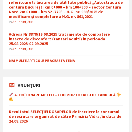
referitoare la lucrarea de utilitate publică „Autostrada de
centura București km 0+000 – km 100+900 – sector Centura
Nord km 0+000 – km 52+770” – H.G. nr. 988/2025 de
modificare și completare a H.G. nr. 861/2021
in
Anunturi
,
Stiri
Adresa Nr 8878/19.08.2025 tratamente de combatere
insecte de disconfort (tantari adulti) in perioada
25.08.2025-02.09.2025
in
Anunturi
,
Stiri
MAI MULTE ARTICOLE PE ACEASTĂ TEMĂ
ANUNȚURI
ATENȚIONARE METEO – COD PORTOCALIU DE CANICULĂ
Rezultatul SELECȚIEI DOSARELOR de înscriere la concursul
de recrutare organizat de către Primăria Vidra, în data de
24.08.2026