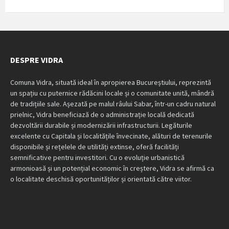
DESPRE VIDRA
Comuna Vidra, situată ideal în apropierea Bucureștiului, reprezintă
un spațiu cu puternice rădăcini locale și o comunitate unită, mândră
de tradițiile sale. Așezată pe malul râului Sabar, într-un cadru natural
prielnic, Vidra beneficiază de o administrație locală dedicată
dezvoltării durabile și modernizării infrastructurii. Legăturile
excelente cu Capitala și localitățile învecinate, alături de terenurile
disponibile și rețelele de utilități extinse, oferă facilități
semnificative pentru investitori. Cu o evoluție urbanistică
armonioasă și un potențial economic în creștere, Vidra se afirmă ca
o localitate deschisă oportunităților și orientată către viitor.