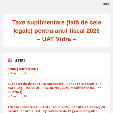
Caută
Taxe suplimentare (față de cele
legale) pentru anul fiscal 2026
– UAT Vidra –
STIRI
ANUNȚ IMPORTANT
in
Anunturi
,
Stiri
Autostrada de centura Bucuresti – Convocare comisie in
baza Legii 255/2020 – H.G. nr. 988/2025 (modificare H.G. nr.
861/2021)
in
Anunturi
,
Stiri
Adresa subscrisei nr. 1503 / 26.11.2025 (însoțită de anexe) cu
privire la formalitățile prevăzute de Legea nr. 255/2010