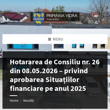
Skip
Skip
Skip
Skip
to
to
to
to
content
left
right
footer
sidebar
sidebar
MENU
Hotararea de Consiliu nr. 26
din 08.05.2026 – privind
aprobarea Situațiilor
financiare pe anul 2025
Home
Noutăți
/