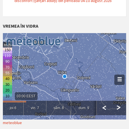
disconfort (țânțari adulți) din perioada 04-10 august 2026
VREMEA ÎN VIDRA
meteoblue