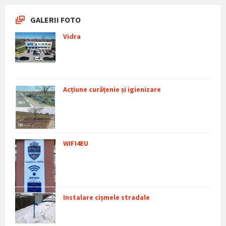
GALERII FOTO
Vidra
Acțiune curățenie și igienizare
WIFI4EU
Instalare cișmele stradale