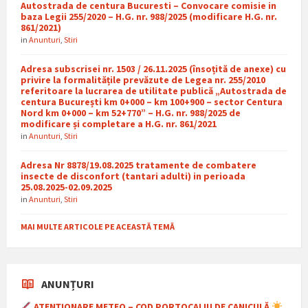
Autostrada de centura Bucuresti – Convocare comisie in
baza Legii 255/2020 – H.G. nr. 988/2025 (modificare H.G. nr.
861/2021)
in
Anunturi
,
Stiri
Adresa subscrisei nr. 1503 / 26.11.2025 (însoțită de anexe) cu
privire la formalitățile prevăzute de Legea nr. 255/2010
referitoare la lucrarea de utilitate publică „Autostrada de
centura București km 0+000 – km 100+900 – sector Centura
Nord km 0+000 – km 52+770” – H.G. nr. 988/2025 de
modificare și completare a H.G. nr. 861/2021
in
Anunturi
,
Stiri
Adresa Nr 8878/19.08.2025 tratamente de combatere
insecte de disconfort (tantari adulti) in perioada
25.08.2025-02.09.2025
in
Anunturi
,
Stiri
MAI MULTE ARTICOLE PE ACEASTĂ TEMĂ
ANUNȚURI
ATENȚIONARE METEO – COD PORTOCALIU DE CANICULĂ