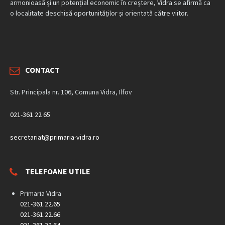
armonioasă și un potențial economic în creștere, Vidra se afirmă ca
o localitate deschisă oportunităților și orientată către viitor.
CONTACT
Str. Principala nr. 106, Comuna Vidra, Ilfov
021-361 22 65
secretariat@primaria-vidra.ro
TELEFOANE UTILE
Primaria Vidra
021-361.22.65
021-361.22.66
021-361.22.64