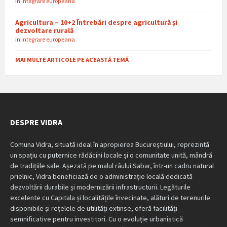
in
Integrare europeana
Agricultura – 10+2 Întrebări despre agricultură și
dezvoltare rurală
in
Integrare europeana
MAI MULTE ARTICOLE PE ACEASTĂ TEMĂ
DESPRE VIDRA
Comuna Vidra, situată ideal în apropierea Bucureștiului, reprezintă
un spațiu cu puternice rădăcini locale și o comunitate unită, mândră
de tradițiile sale. Așezată pe malul râului Sabar, într-un cadru natural
prielnic, Vidra beneficiază de o administrație locală dedicată
dezvoltării durabile și modernizării infrastructurii. Legăturile
excelente cu Capitala și localitățile învecinate, alături de terenurile
disponibile și rețelele de utilități extinse, oferă facilități
semnificative pentru investitori. Cu o evoluție urbanistică