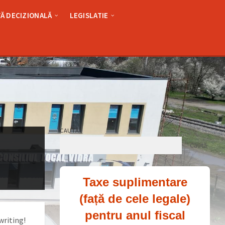
Ă DECIZIONALĂ
LEGISLATIE
CAUTĂ
Caută
Taxe suplimentare
(față de cele legale)
pentru anul fiscal
writing!