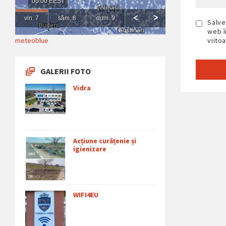
Salve
web î
meteoblue
viito
GALERII FOTO
Vidra
Acțiune curățenie și
igienizare
WIFI4EU