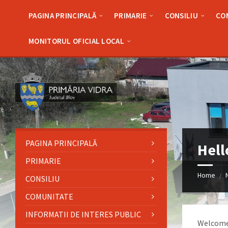
Skip
Skip
Skip
Skip
to
to
to
to
PAGINA PRINCIPALĂ
PRIMARIE
CONSILIU
CO
content
left
right
footer
sidebar
sidebar
MONITORUL OFICIAL LOCAL
PAGINA PRINCIPALĂ
Hell
PRIMARIE
Home
/
CONSILIU
COMUNITATE
INFORMATII DE INTERES PUBLIC
Welcome t