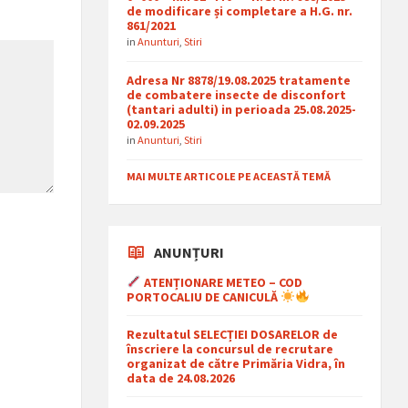
de modificare și completare a H.G. nr.
861/2021
in
Anunturi
,
Stiri
Adresa Nr 8878/19.08.2025 tratamente
de combatere insecte de disconfort
(tantari adulti) in perioada 25.08.2025-
02.09.2025
in
Anunturi
,
Stiri
MAI MULTE ARTICOLE PE ACEASTĂ TEMĂ
ANUNȚURI
ATENȚIONARE METEO – COD
PORTOCALIU DE CANICULĂ
Rezultatul SELECȚIEI DOSARELOR de
înscriere la concursul de recrutare
organizat de către Primăria Vidra, în
data de 24.08.2026