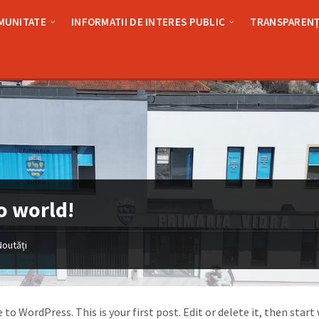
MUNITATE
INFORMATII DE INTERES PUBLIC
TRANSPARENȚ
o world!
Noutăți
o WordPress. This is your first post. Edit or delete it, then start 