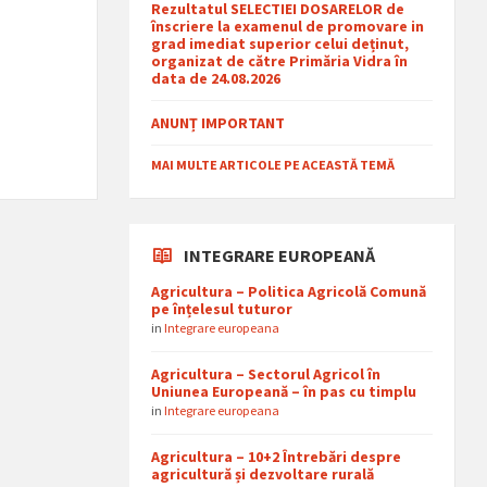
Rezultatul SELECTIEI DOSARELOR de
înscriere la examenul de promovare in
grad imediat superior celui deținut,
organizat de către Primăria Vidra în
data de 24.08.2026
ANUNȚ IMPORTANT
MAI MULTE ARTICOLE PE ACEASTĂ TEMĂ
INTEGRARE EUROPEANĂ
Agricultura – Politica Agricolă Comună
pe înțelesul tuturor
in
Integrare europeana
Agricultura – Sectorul Agricol în
Uniunea Europeană – în pas cu timplu
in
Integrare europeana
Agricultura – 10+2 Întrebări despre
agricultură și dezvoltare rurală