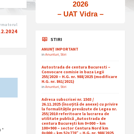
2026
– UAT Vidra –
rmatorul
.12.2024
STIRI
ANUNȚ IMPORTANT
in
Anunturi
,
Stiri
Autostrada de centura Bucuresti –
Convocare comisie in baza Legii
255/2020 – H.G. nr. 988/2025 (modificare
H.G. nr. 861/2021)
in
Anunturi
,
Stiri
Adresa subscrisei nr. 1503 /
26.11.2025 (însoțită de anexe) cu privire
la formalitățile prevăzute de Legea nr.
255/2010 referitoare la lucrarea de
utilitate publică „Autostrada de
centura București km 0+000 – km
100+900 – sector Centura Nord km
u
*
0+000 – km 52+770” – H.G. nr. 988/2025