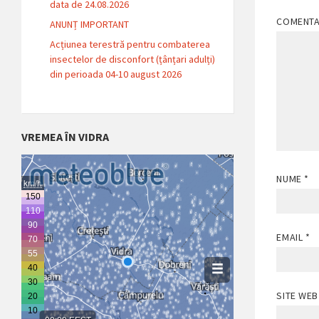
data de 24.08.2026
COMENT
ANUNȚ IMPORTANT
Acțiunea terestră pentru combaterea
insectelor de disconfort (țânțari adulți)
din perioada 04-10 august 2026
VREMEA ÎN VIDRA
NUME
*
EMAIL
*
SITE WEB