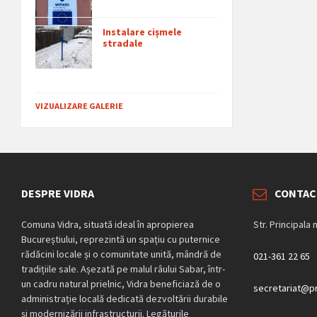
Instalare cișmele
stradale
VIZUALIZARE GALERIE
DESPRE VIDRA
CONTAC
Comuna Vidra, situată ideal în apropierea
Str. Principala 
Bucureștiului, reprezintă un spațiu cu puternice
rădăcini locale și o comunitate unită, mândră de
021-361 22 65
tradițiile sale. Așezată pe malul râului Sabar, într-
un cadru natural prielnic, Vidra beneficiază de o
secretariat@pr
administrație locală dedicată dezvoltării durabile
și modernizării infrastructurii. Legăturile