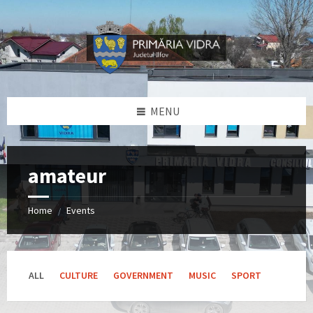
Skip
Skip
Skip
Skip
to
to
to
to
content
left
right
footer
sidebar
sidebar
MENU
amateur
Home
Events
/
ALL
CULTURE
GOVERNMENT
MUSIC
SPORT