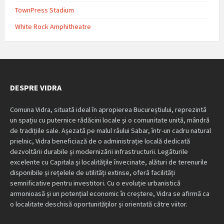
TownPress Stadium
White Rock Amphitheatre
DESPRE VIDRA
Comuna Vidra, situată ideal în apropierea Bucureștiului, reprezintă
un spațiu cu puternice rădăcini locale și o comunitate unită, mândră
de tradițiile sale. Așezată pe malul râului Sabar, într-un cadru natural
prielnic, Vidra beneficiază de o administrație locală dedicată
dezvoltării durabile și modernizării infrastructurii. Legăturile
excelente cu Capitala și localitățile învecinate, alături de terenurile
disponibile și rețelele de utilități extinse, oferă facilități
semnificative pentru investitori. Cu o evoluție urbanistică
armonioasă și un potențial economic în creștere, Vidra se afirmă ca
o localitate deschisă oportunităților și orientată către viitor.