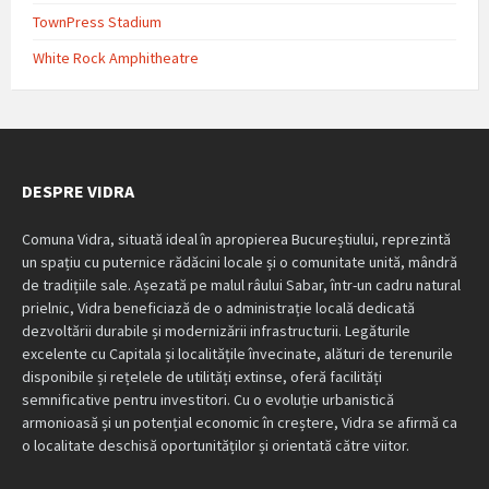
TownPress Stadium
White Rock Amphitheatre
DESPRE VIDRA
Comuna Vidra, situată ideal în apropierea Bucureștiului, reprezintă
un spațiu cu puternice rădăcini locale și o comunitate unită, mândră
de tradițiile sale. Așezată pe malul râului Sabar, într-un cadru natural
prielnic, Vidra beneficiază de o administrație locală dedicată
dezvoltării durabile și modernizării infrastructurii. Legăturile
excelente cu Capitala și localitățile învecinate, alături de terenurile
disponibile și rețelele de utilități extinse, oferă facilități
semnificative pentru investitori. Cu o evoluție urbanistică
armonioasă și un potențial economic în creștere, Vidra se afirmă ca
o localitate deschisă oportunităților și orientată către viitor.