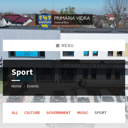
Skip
Skip
Skip
Skip
to
to
to
to
content
left
right
footer
sidebar
sidebar
MENU
Sport
Home
Events
/
ALL
CULTURE
GOVERNMENT
MUSIC
SPORT