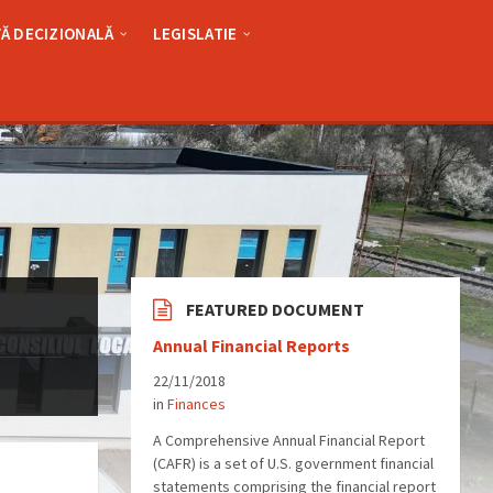
Ă DECIZIONALĂ
LEGISLATIE
FEATURED DOCUMENT
Annual Financial Reports
22/11/2018
in
Finances
A Comprehensive Annual Financial Report
(CAFR) is a set of U.S. government financial
statements comprising the financial report