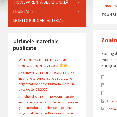
TRANSPARENȚĂ DECIZIONALĂ
FINANCE
LEGISLATIE
TOWN RE
MONITORUL OFICIAL LOCAL
Zoni
Ultimele materiale
publicate
Zoning d
municipa
ATENȚIONARE METEO – COD
PORTOCALIU DE CANICULĂ
outright
Rezultatul SELECȚIEI DOSARELOR de
Attach
înscriere la concursul de recrutare
organizat de către Primăria Vidra, în
data de 24.08.2026
Rezultatul SELECTIEI DOSARELOR de
Applic
înscriere la examenul de promovare in
grad imediat superior celui deținut,
Annua
organizat de către Primăria Vidra în