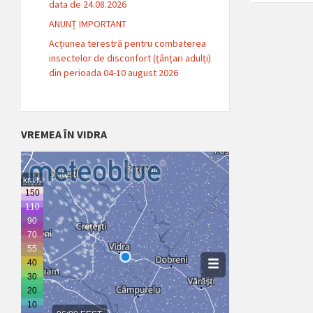
data de 24.08.2026
ANUNȚ IMPORTANT
Acțiunea terestră pentru combaterea
insectelor de disconfort (țânțari adulți)
din perioada 04-10 august 2026
VREMEA ÎN VIDRA