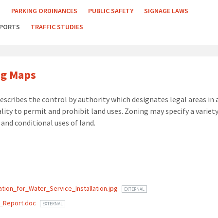
S
PARKING ORDINANCES
PUBLIC SAFETY
SIGNAGE LAWS
PORTS
TRAFFIC STUDIES
ng Maps
escribes the control by authority which designates legal areas in 
lity to permit and prohibit land uses. Zoning may specify a variety
 and conditional uses of land.
ments
ation_for_Water_Service_Installation.jpg
EXTERNAL
l_Report.doc
EXTERNAL