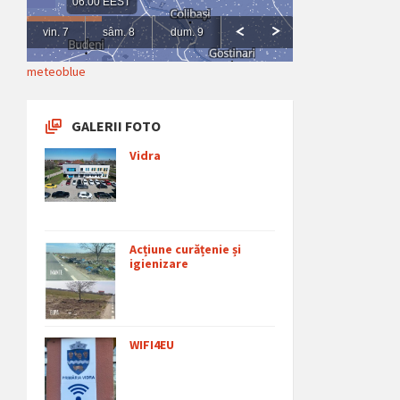
meteoblue
GALERII FOTO
Vidra
Acțiune curățenie și
igienizare
WIFI4EU