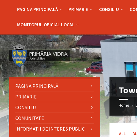
Skip
Skip
Skip
Skip
to
to
to
to
PAGINA PRINCIPALĂ
PRIMARIE
CONSILIU
CO
content
left
right
footer
sidebar
sidebar
MONITORUL OFICIAL LOCAL
PAGINA PRINCIPALĂ
Tow
PRIMARIE
Home
/
CONSILIU
COMUNITATE
INFORMATII DE INTERES PUBLIC
ALL
B