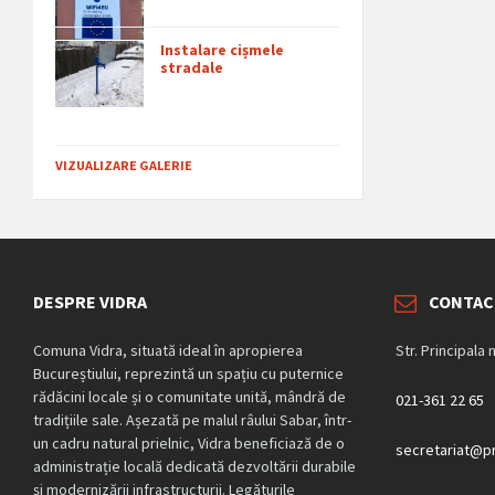
Instalare cișmele
stradale
VIZUALIZARE GALERIE
DESPRE VIDRA
CONTAC
Comuna Vidra, situată ideal în apropierea
Str. Principala 
Bucureștiului, reprezintă un spațiu cu puternice
rădăcini locale și o comunitate unită, mândră de
021-361 22 65
tradițiile sale. Așezată pe malul râului Sabar, într-
un cadru natural prielnic, Vidra beneficiază de o
secretariat@pr
administrație locală dedicată dezvoltării durabile
și modernizării infrastructurii. Legăturile