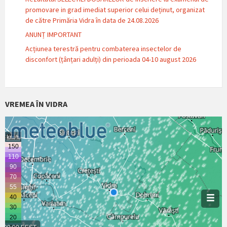
promovare in grad imediat superior celui deținut, organizat
de către Primăria Vidra în data de 24.08.2026
ANUNȚ IMPORTANT
Acțiunea terestră pentru combaterea insectelor de
disconfort (țânțari adulți) din perioada 04-10 august 2026
VREMEA ÎN VIDRA