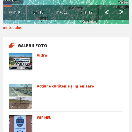
meteoblue
GALERII FOTO
Vidra
Acțiune curățenie și igienizare
WIFI4EU