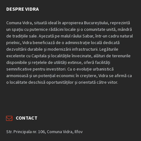
DESPRE VIDRA
Comuna Vidra, situată ideal în apropierea Bucureștiului, reprezintă
un spațiu cu puternice rădăcini locale și o comunitate unită, mândră
de tradițiile sale. Așezată pe malul râului Sabar, într-un cadru natural
prielnic, Vidra beneficiază de o administrație locală dedicată
dezvoltării durabile și modernizării infrastructurii. Legăturile
excelente cu Capitala și localitățile învecinate, alături de terenurile
disponibile și rețelele de utilități extinse, oferă facilități
semnificative pentru investitori. Cu o evoluție urbanistică
armonioasă și un potențial economic în creștere, Vidra se afirmă ca
o localitate deschisă oportunităților și orientată către viitor.
CONTACT
Str. Principala nr. 106, Comuna Vidra, Ilfov