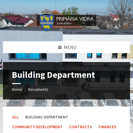
Skip
Skip
Skip
Skip
to
to
to
to
content
left
right
footer
sidebar
sidebar
MENU
Building Department
Home
Documents
/
ALL
BUILDING DEPARTMENT
COMMUNITY DEVELOPMENT
CONTRACTS
FINANCES