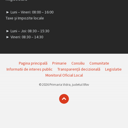
► Luni – Vineri: 08:00 – 16:00
Taxe și Impozite locale
► Luni – Joi: 08:30 – 15:30
► Vineri: 08:30 – 14:30
Pagina principală
Primarie
Consiliu
Comunitate
Informatii de interes public
Transparență decizională
Legislatie
Monitorul Oficial Local
© 2026 Primaria Vidra, judetul Ilfov