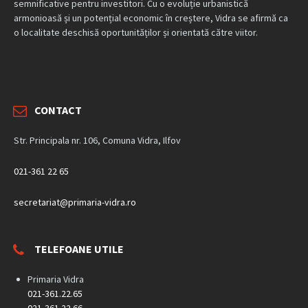
semnificative pentru investitori. Cu o evoluție urbanistică
armonioasă și un potențial economic în creștere, Vidra se afirmă ca
o localitate deschisă oportunităților și orientată către viitor.
CONTACT
Str. Principala nr. 106, Comuna Vidra, Ilfov
021-361 22 65
secretariat@primaria-vidra.ro
TELEFOANE UTILE
Primaria Vidra
021-361.22.65
021-361.22.66