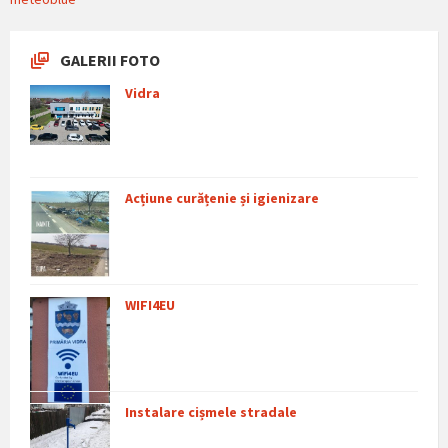
GALERII FOTO
Vidra
Acțiune curățenie și igienizare
WIFI4EU
Instalare cișmele stradale