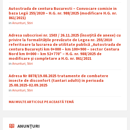
Autostrada de centura Bucuresti – Convocare comisie in
baza Legii 255/2020 – H.G. nr. 988/2025 (modificare H.G. nr.
861/2021)
in
Anunturi
,
Stiri
Adresa subscrisei nr. 1503 / 26.11.2025 (însoțită de anexe) cu
privire la formalitățile prevăzute de Legea nr. 255/2010
referitoare la lucrarea de utilitate publică „Autostrada de
centura București km 0+000 – km 100+900 – sector Centura
Nord km 0+000 – km 52+770” – H.G. nr. 988/2025 de
modificare și completare a H.G. nr. 861/2021
in
Anunturi
,
Stiri
Adresa Nr 8878/19.08.2025 tratamente de combatere
insecte de disconfort (tantari adulti) in perioada
25.08.2025-02.09.2025
in
Anunturi
,
Stiri
MAI MULTE ARTICOLE PE ACEASTĂ TEMĂ
ANUNȚURI