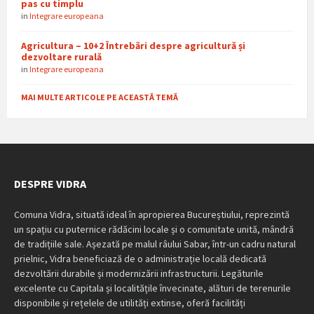
pas cu timplu
in
Integrare europeana
Agricultura – 10+2 Întrebări despre agricultură și
dezvoltare rurală
in
Integrare europeana
MAI MULTE ARTICOLE PE ACEASTĂ TEMĂ
DESPRE VIDRA
Comuna Vidra, situată ideal în apropierea Bucureștiului, reprezintă
un spațiu cu puternice rădăcini locale și o comunitate unită, mândră
de tradițiile sale. Așezată pe malul râului Sabar, într-un cadru natural
prielnic, Vidra beneficiază de o administrație locală dedicată
dezvoltării durabile și modernizării infrastructurii. Legăturile
excelente cu Capitala și localitățile învecinate, alături de terenurile
disponibile și rețelele de utilități extinse, oferă facilități