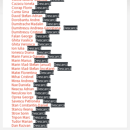
Cazacu Ionela
Descarcă
Ciorap Florin
Descarcă
Curea Gina
Descarcă
David Stefan-Adrian
Descarcă
Dorobantu Andrei
Descarcă
Dumitrache Madalin
Descarcă
Dumitrescu Andreea-Georgiana
Descarcă
Dumitrescu Cristinel
Descarcă
Falan George
Descarcă
Ghita Vasilica
Descarcă
Ghita Veronica
Descarcă
Ion Iulia
Descarcă
Ionescu Diana
Descarcă
Marin Fanica-Daniela
Descarcă
Marin Marius
Descarcă
Marin Vlad-Stefan (anual)
Descarcă
Marin Vlad-Stefan (incetare)
Descarcă
Matei Florentina
Descarcă
Mihai Cristinel
Descarcă
Mirea Andreea
Descarcă
Nae Daniela
Descarcă
Neacsu Adrian
Descarcă
Neculcea Ion
Descarcă
Oprea George
Descarcă
Savescu Petronela
Descarcă
Stan Constantin-Daniel
Descarcă
Stancu Ileana
Descarcă
Stroe Sorin
Descarcă
Tripon Marc
Descarcă
Tudor Marian
Descarcă
Dan Razvan
Descarcă