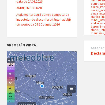
ilie_intere
data de 24.08.2026
dumitrescu
dinica_int
ANUNȚ IMPORTANT
ciorap_int
dinca_inte
Acțiunea terestră pentru combaterea
stanica_in
insectelor de disconfort (țânțari adulți)
mihai_inte
andrei_int
din perioada 04-10 august 2026
baron_inte
stancu_int
marinescu_
VREMEA ÎN VIDRA
Anterior
Declara