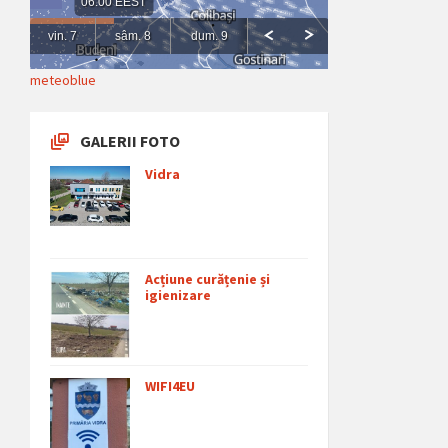
meteoblue
GALERII FOTO
Vidra
Acțiune curățenie și
igienizare
WIFI4EU