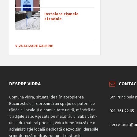
Instalare cișmele
stradale
VIZUALIZARE GALERIE
DESPRE VIDRA
CONTAC
Comuna Vidra, situată ideal în apropierea
Str. Principala 
Bucureștiului, reprezintă un spațiu cu puternice
rădăcini locale și o comunitate unită, mândră de
021-361 22 65
tradițiile sale. Așezată pe malul râului Sabar, într-
un cadru natural prielnic, Vidra beneficiază de o
secretariat@pr
administrație locală dedicată dezvoltării durabile
și modernizării infrastructurii. Legăturile