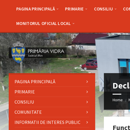
Skip
Skip
Skip
Skip
to
to
to
to
PAGINA PRINCIPALĂ
PRIMARIE
CONSILIU
CO
content
left
right
footer
sidebar
sidebar
MONITORUL OFICIAL LOCAL
PAGINA PRINCIPALĂ
Decl
PRIMARIE
Home
/
CONSILIU
COMUNITATE
INFORMATII DE INTERES PUBLIC
Funct