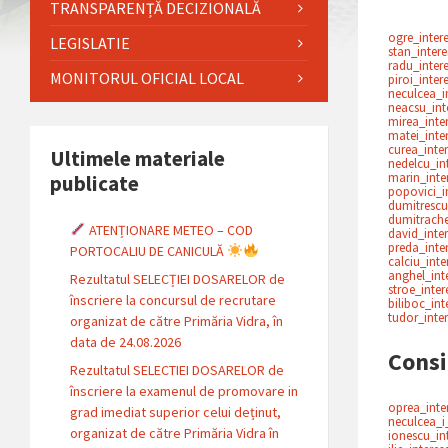
TRANSPARENȚĂ DECIZIONALĂ
ogre_inter
LEGISLATIE
stan_inter
radu_inter
MONITORUL OFICIAL LOCAL
piroi_inter
neculcea_i
neacsu_int
mirea_inte
matei_inte
curea_inte
Ultimele materiale
nedelcu_in
marin_inte
publicate
popovici_i
dumitrescu
dumitrache
ATENȚIONARE METEO – COD
david_inte
preda_inte
PORTOCALIU DE CANICULĂ
calciu_int
anghel_int
Rezultatul SELECȚIEI DOSARELOR de
stroe_inte
înscriere la concursul de recrutare
biliboc_in
tudor_inte
organizat de către Primăria Vidra, în
data de 24.08.2026
Consil
Rezultatul SELECTIEI DOSARELOR de
înscriere la examenul de promovare in
oprea_inte
grad imediat superior celui deținut,
neculcea_i
organizat de către Primăria Vidra în
ionescu_in