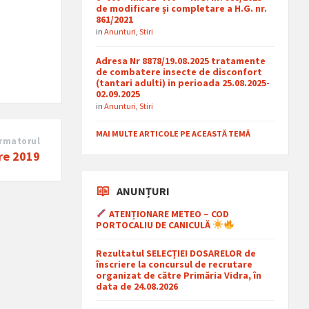
de modificare și completare a H.G. nr.
861/2021
in
Anunturi
,
Stiri
Adresa Nr 8878/19.08.2025 tratamente
de combatere insecte de disconfort
(tantari adulti) in perioada 25.08.2025-
02.09.2025
in
Anunturi
,
Stiri
MAI MULTE ARTICOLE PE ACEASTĂ TEMĂ
rmatorul
ere 2019
ANUNȚURI
ATENȚIONARE METEO – COD
PORTOCALIU DE CANICULĂ
Rezultatul SELECȚIEI DOSARELOR de
înscriere la concursul de recrutare
organizat de către Primăria Vidra, în
data de 24.08.2026