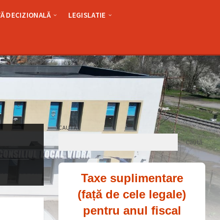
Ă DECIZIONALĂ
LEGISLATIE
CAUTĂ
Caută
Taxe suplimentare
(față de cele legale)
pentru anul fiscal