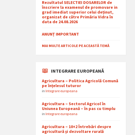
Rezultatul SELECTIEI DOSARELOR de
înscriere la examenul de promovare in
grad imediat superior celui deținut,
organizat de către Primăria Vidra în
data de 24.08.2026
ANUNȚ IMPORTANT
MAI MULTE ARTICOLE PE ACEASTĂ TEMĂ
INTEGRARE EUROPEANĂ
Agricultura – Politica Agricolă Comună
pe înțelesul tuturor
in
Integrare europeana
Agricultura – Sectorul Agricol în
Uniunea Europeană – în pas cu timplu
in
Integrare europeana
Agricultura – 10+2 Întrebări despre
agricultură și dezvoltare rurală