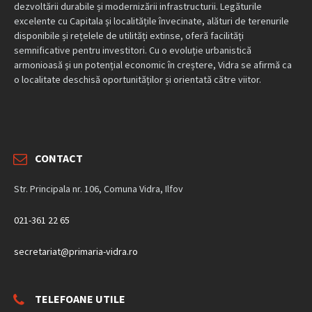
dezvoltării durabile și modernizării infrastructurii. Legăturile
excelente cu Capitala și localitățile învecinate, alături de terenurile
disponibile și rețelele de utilități extinse, oferă facilități
semnificative pentru investitori. Cu o evoluție urbanistică
armonioasă și un potențial economic în creștere, Vidra se afirmă ca
o localitate deschisă oportunităților și orientată către viitor.
CONTACT
Str. Principala nr. 106, Comuna Vidra, Ilfov
021-361 22 65
secretariat@primaria-vidra.ro
TELEFOANE UTILE