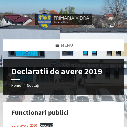
Skip
Skip
Skip
Skip
to
to
to
to
content
left
right
footer
sidebar
sidebar
MENU
Declaratii de avere 2019
Home
Noutăți
/
Functionari publici
ogre_avere_2020
Descarcă