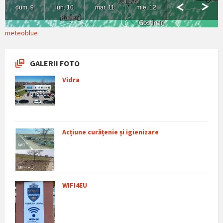
meteoblue
GALERII FOTO
Vidra
Acțiune curățenie și igienizare
WIFI4EU