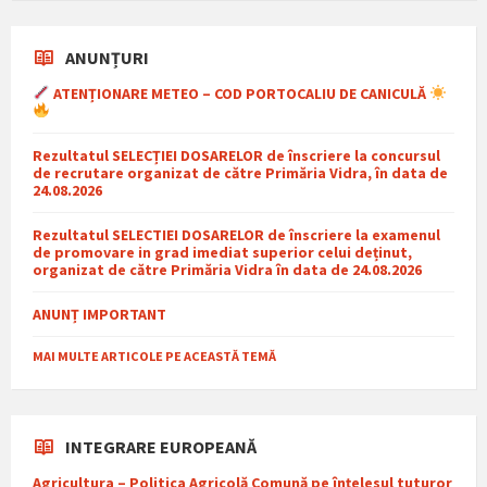
ANUNȚURI
ATENȚIONARE METEO – COD PORTOCALIU DE CANICULĂ
Rezultatul SELECȚIEI DOSARELOR de înscriere la concursul
de recrutare organizat de către Primăria Vidra, în data de
24.08.2026
Rezultatul SELECTIEI DOSARELOR de înscriere la examenul
de promovare in grad imediat superior celui deținut,
organizat de către Primăria Vidra în data de 24.08.2026
ANUNȚ IMPORTANT
MAI MULTE ARTICOLE PE ACEASTĂ TEMĂ
INTEGRARE EUROPEANĂ
Agricultura – Politica Agricolă Comună pe înțelesul tuturor