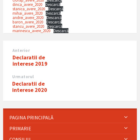
dinca_avere_2020
Descarcă
stanica_avere_2020
Descarcă
mihai_avere_2020
Descarcă
andrei_avere_2020
Descarcă
baron_avere_2020
Descarcă
stancu_avere_2020
Descarcă
marinescu_avere_2020
Descarcă
Anterior
Declaratii de
interese 2019
Urmatorul
Declaratii de
interese 2020
PAGINA PRINCIPALĂ
PRIMARIE
CONSILIU