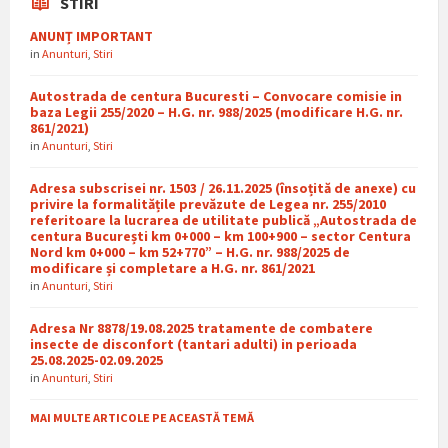
STIRI
ANUNȚ IMPORTANT
in
Anunturi
,
Stiri
Autostrada de centura Bucuresti – Convocare comisie in
baza Legii 255/2020 – H.G. nr. 988/2025 (modificare H.G. nr.
861/2021)
in
Anunturi
,
Stiri
Adresa subscrisei nr. 1503 / 26.11.2025 (însoțită de anexe) cu
privire la formalitățile prevăzute de Legea nr. 255/2010
referitoare la lucrarea de utilitate publică „Autostrada de
centura București km 0+000 – km 100+900 – sector Centura
Nord km 0+000 – km 52+770” – H.G. nr. 988/2025 de
modificare și completare a H.G. nr. 861/2021
in
Anunturi
,
Stiri
Adresa Nr 8878/19.08.2025 tratamente de combatere
insecte de disconfort (tantari adulti) in perioada
25.08.2025-02.09.2025
in
Anunturi
,
Stiri
MAI MULTE ARTICOLE PE ACEASTĂ TEMĂ