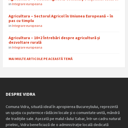
in
Integrare europeana
Agricultura – Sectorul Agricol în Uniunea Europeană – în
pas cu timplu
in
Integrare europeana
Agricultura – 10+2 Întrebări despre agricultură și
dezvoltare rurală
in
Integrare europeana
MAI MULTE ARTICOLE PE ACEASTĂ TEMĂ
DESPRE VIDRA
Comuna Vidra, situată ideal în apropierea Bucureștiului, reprezintă
un spațiu cu puternice rădăcini locale și o comunitate unită, mândră
de tradițiile sale. Așezată pe malul râului Sabar, într-un cadru natural
prielnic, Vidra beneficiază de o administrație locală dedicată