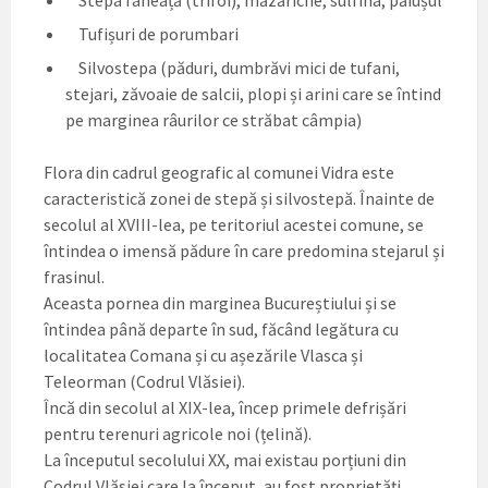
Tufișuri de porumbari
Silvostepa (păduri, dumbrăvi mici de tufani,
stejari, zăvoaie de salcii, plopi și arini care se întind
pe marginea râurilor ce străbat câmpia)
Flora din cadrul geografic al comunei Vidra este
caracteristică zonei de stepă și silvostepă. Înainte de
secolul al XVIII-lea, pe teritoriul acestei comune, se
întindea o imensă pădure în care predomina stejarul și
frasinul.
Aceasta pornea din marginea Bucureștiului și se
întindea până departe în sud, făcând legătura cu
localitatea Comana și cu așezările Vlasca și
Teleorman (Codrul Vlăsiei).
Încă din secolul al XIX-lea, încep primele defrișări
pentru terenuri agricole noi (țelină).
La începutul secolului XX, mai existau porțiuni din
Codrul Vlăsiei care la început, au fost proprietăți