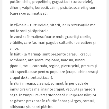
potârnichile, prepelițele, gugustiucii (turturelele),
dihorii, vulpile, bursucii, câinii, pisicile, soareii, graurii
(care s-au aclimatizat).
În zăvoaie – turturelele, sitarii, iar in rezervațiile mai
noi fazanii și căpriorele.
În zonă se înmulțesc foarte mult graurii și ciorile,
vrăbiile, care fac mari pagube culturilor cerealiere și
viilor.
În bălți (la Marina)- sunt prezente carasul, crapul
românesc, albișoara, roșioara, balosul, bibanul,
țiparul, racul, caracuda, regina, pietrușelul, precum și
alte specii aduse pentru populare (crapul chinezesc și
crapul de Salonta stiuca-).
În rîuri: mreana, cleanul, somnul. În perioada de
înmultire urcă mai înainte crapul, văduvița și rareori
cega. În timpul revărsărilor odată cu ruperea bălților
se găsesc prezente în râurile Sabar și Argeș, carasul,
albișoara și uneori plătica.