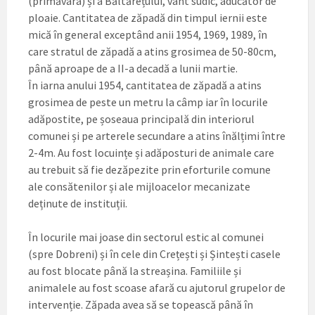
(primăvara) și a Băltărețului, vânt sudic, aducător de
ploaie. Cantitatea de zăpadă din timpul iernii este
mică în general exceptând anii 1954, 1969, 1989, în
care stratul de zăpadă a atins grosimea de 50-80cm,
până aproape de a II-a decadă a lunii martie.
În iarna anului 1954, cantitatea de zăpadă a atins
grosimea de peste un metru la câmp iar în locurile
adăpostite, pe șoseaua principală din interiorul
comunei și pe arterele secundare a atins înălțimi între
2-4m. Au fost locuințe și adăposturi de animale care
au trebuit să fie dezăpezite prin eforturile comune
ale consătenilor și ale mijloacelor mecanizate
deținute de instituții.
În locurile mai joase din sectorul estic al comunei
(spre Dobreni) și în cele din Crețești și Șintești casele
au fost blocate până la streașina. Familiile și
animalele au fost scoase afară cu ajutorul grupelor de
intervenție. Zăpada avea să se topească până în