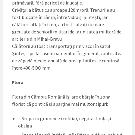
primăvară, fără pericol de inudație.
Crivățul a bătut cu aproape 120m/oră. Trenurile au
fost blocate în câmp, între Vidra și Șintești, iar
călătorii aflați în tren, au fost salvați cu mare
greutate de schiorii militari de la unitatea militară de
artilerie din Mihai-Bravu.
Călătorii au fost transportați prin viscol în satul
Șintești pe la casele oamenilor. În general, cantitatea
de zăpadă medie-anuală de precipitații este cuprinsă
între 400-5OO mm.
Flora
Flora din Câmpia Română își are obârșia în zona
floristică pontică și aparține mai multor tipuri:
Stepa cu graminee (colilia), negara, firuța și
obsiga
Stepa fâneață (trifoi), măzăriche, sulfina, păiușul