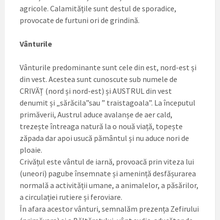
agricole. Calamitățile sunt destul de sporadice,
provocate de furtuni ori de grindină.
Vânturile
Vânturile predominante sunt cele din est, nord-est și
din vest. Acestea sunt cunoscute sub numele de
CRIVĂȚ (nord și nord-est) și AUSTRUL din vest
denumit și „sărăcila”sau ” traistagoala”. La începutul
primăverii, Austrul aduce avalanșe de aer cald,
trezește întreaga natură la o nouă viață, topește
zăpada dar apoi usucă pământul și nu aduce nori de
ploaie.
Crivățul este vântul de iarnă, provoacă prin viteza lui
(uneori) pagube însemnate și amenință desfășurarea
normală a activității umane, a animalelor, a păsărilor,
a circulației rutiere și feroviare.
În afara acestor vânturi, semnalăm prezența Zefirului