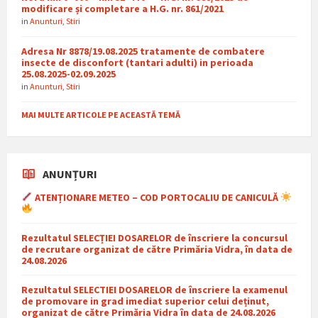
modificare și completare a H.G. nr. 861/2021
in
Anunturi
,
Stiri
Adresa Nr 8878/19.08.2025 tratamente de combatere
insecte de disconfort (tantari adulti) in perioada
25.08.2025-02.09.2025
in
Anunturi
,
Stiri
MAI MULTE ARTICOLE PE ACEASTĂ TEMĂ
ANUNȚURI
ATENȚIONARE METEO – COD PORTOCALIU DE CANICULĂ
Rezultatul SELECȚIEI DOSARELOR de înscriere la concursul
de recrutare organizat de către Primăria Vidra, în data de
24.08.2026
Rezultatul SELECTIEI DOSARELOR de înscriere la examenul
de promovare in grad imediat superior celui deținut,
organizat de către Primăria Vidra în data de 24.08.2026