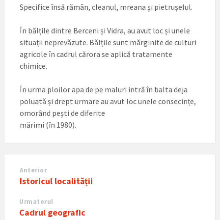
Specifice însă rămân, cleanul, mreana și pietrușelul.
În bălțile dintre Berceni și Vidra, au avut loc și unele
situații neprevăzute. Bălțile sunt mărginite de culturi
agricole în cadrul cărora se aplică tratamente
chimice.
În urma ploilor apa de pe maluri intră în balta deja
poluată și drept urmare au avut loc unele consecințe,
omorând pești de diferite
mărimi (în 1980).
Anterior
Istoricul localității
Urmatorul
Cadrul geografic