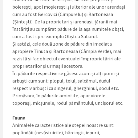
boierești, apoi moșierești și ulterior ale unor arendași
cum au fost Bercovici (Cimpurelu) și Bartoneasa
(Șintești). De la proprietari și arendași, țăranii mai
înstăriți au cumpărat pădure de la așa numitele obști,
cum a fost spre exemplu Obștea Sabarul.
Și astăzi, cele două zone de pădure din imediata
apropiere Tinuta și Bartoneasa (Câmpia Verde), mai
rezistă și fac obiectul eventualei împroprietăriri ale
proprietarilor și urmașii acestora.
În pădurile respective se găsesc acum și alți pomi și
arbuști cum sunt: plopul, teiul, salcâmul, dudul
respectiv arbuști ca singerul, gherghinul, socul etc.
Primăvara, în pădurile amintite, apar viorele,
toporași, micșunele, rodul pământului, untișorul etc.
Fauna
Animalele caracteristice ale stepei noastre sunt:
popândăii (nevăstuicile), hârciogii, iepurii,