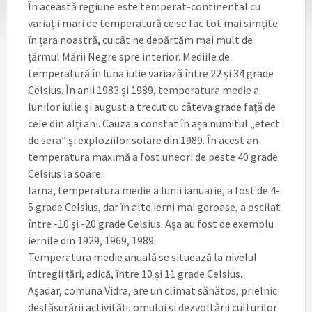
În această regiune este temperat-continental cu
variații mari de temperatură ce se fac tot mai simțite
în țara noastră, cu cât ne depărtăm mai mult de
țărmul Mării Negre spre interior. Mediile de
temperatură în luna iulie variază între 22 și 34 grade
Celsius. În anii 1983 și 1989, temperatura medie a
lunilor iulie și august a trecut cu câteva grade față de
cele din alți ani. Cauza a constat în așa numitul „efect
de sera” și exploziilor solare din 1989. În acest an
temperatura maximă a fost uneori de peste 40 grade
Celsius la soare.
Iarna, temperatura medie a lunii ianuarie, a fost de 4-
5 grade Celsius, dar în alte ierni mai geroase, a oscilat
între -10 și -20 grade Celsius. Așa au fost de exemplu
iernile din 1929, 1969, 1989.
Temperatura medie anuală se situează la nivelul
întregii țări, adică, între 10 și 11 grade Celsius.
Așadar, comuna Vidra, are un climat sănătos, prielnic
desfășurării activității omului și dezvoltării culturilor