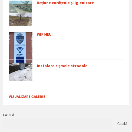
Acțiune curățenie și igienizare
WIFI4EU
Instalare cișmele stradale
VIZUALIZARE GALERIE
CAUTĂ
Caută