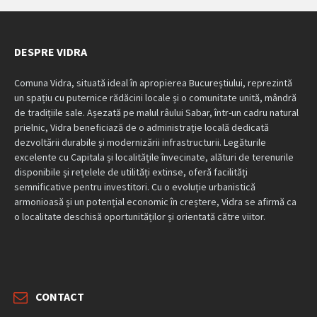
DESPRE VIDRA
Comuna Vidra, situată ideal în apropierea Bucureștiului, reprezintă
un spațiu cu puternice rădăcini locale și o comunitate unită, mândră
de tradițiile sale. Așezată pe malul râului Sabar, într-un cadru natural
prielnic, Vidra beneficiază de o administrație locală dedicată
dezvoltării durabile și modernizării infrastructurii. Legăturile
excelente cu Capitala și localitățile învecinate, alături de terenurile
disponibile și rețelele de utilități extinse, oferă facilități
semnificative pentru investitori. Cu o evoluție urbanistică
armonioasă și un potențial economic în creștere, Vidra se afirmă ca
o localitate deschisă oportunităților și orientată către viitor.
CONTACT