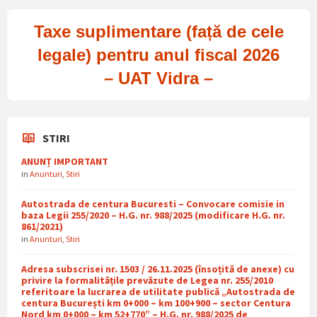
Taxe suplimentare (față de cele
legale) pentru anul fiscal 2026
– UAT Vidra –
STIRI
ANUNȚ IMPORTANT
in
Anunturi
,
Stiri
Autostrada de centura Bucuresti – Convocare comisie in
baza Legii 255/2020 – H.G. nr. 988/2025 (modificare H.G. nr.
861/2021)
in
Anunturi
,
Stiri
Adresa subscrisei nr. 1503 / 26.11.2025 (însoțită de anexe) cu
privire la formalitățile prevăzute de Legea nr. 255/2010
referitoare la lucrarea de utilitate publică „Autostrada de
centura București km 0+000 – km 100+900 – sector Centura
Nord km 0+000 – km 52+770” – H.G. nr. 988/2025 de