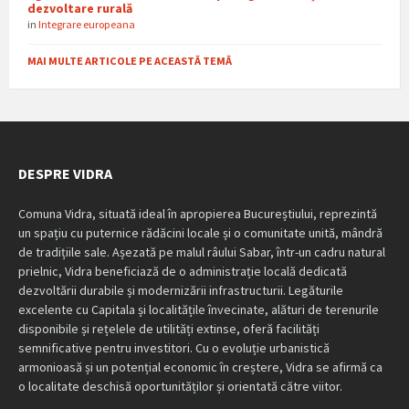
dezvoltare rurală
in
Integrare europeana
MAI MULTE ARTICOLE PE ACEASTĂ TEMĂ
DESPRE VIDRA
Comuna Vidra, situată ideal în apropierea Bucureștiului, reprezintă
un spațiu cu puternice rădăcini locale și o comunitate unită, mândră
de tradițiile sale. Așezată pe malul râului Sabar, într-un cadru natural
prielnic, Vidra beneficiază de o administrație locală dedicată
dezvoltării durabile și modernizării infrastructurii. Legăturile
excelente cu Capitala și localitățile învecinate, alături de terenurile
disponibile și rețelele de utilități extinse, oferă facilități
semnificative pentru investitori. Cu o evoluție urbanistică
armonioasă și un potențial economic în creștere, Vidra se afirmă ca
o localitate deschisă oportunităților și orientată către viitor.