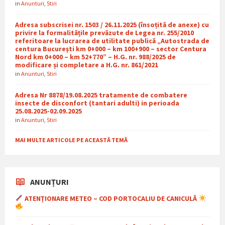
in
Anunturi
,
Stiri
Adresa subscrisei nr. 1503 / 26.11.2025 (însoțită de anexe) cu
privire la formalitățile prevăzute de Legea nr. 255/2010
referitoare la lucrarea de utilitate publică „Autostrada de
centura București km 0+000 – km 100+900 – sector Centura
Nord km 0+000 – km 52+770” – H.G. nr. 988/2025 de
modificare și completare a H.G. nr. 861/2021
in
Anunturi
,
Stiri
Adresa Nr 8878/19.08.2025 tratamente de combatere
insecte de disconfort (tantari adulti) in perioada
25.08.2025-02.09.2025
in
Anunturi
,
Stiri
MAI MULTE ARTICOLE PE ACEASTĂ TEMĂ
ANUNȚURI
ATENȚIONARE METEO – COD PORTOCALIU DE CANICULĂ