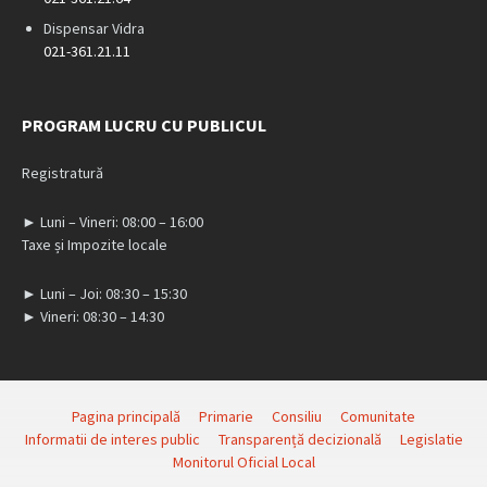
Dispensar Vidra
021-361.21.11
PROGRAM LUCRU CU PUBLICUL
Registratură
► Luni – Vineri: 08:00 – 16:00
Taxe și Impozite locale
► Luni – Joi: 08:30 – 15:30
► Vineri: 08:30 – 14:30
Pagina principală
Primarie
Consiliu
Comunitate
Informatii de interes public
Transparență decizională
Legislatie
Monitorul Oficial Local