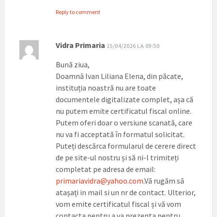
Reply to comment
Vidra Primaria
15/04/2026 LA 09:50
Bună ziua,
Doamnā Ivan Liliana Elena, din păcate,
instituția noastră nu are toate
documentele digitalizate complet, așa că
nu putem emite certificatul fiscal online.
Putem oferi doar o versiune scanată, care
nu va fi acceptată în formatul solicitat.
Puteți descărca formularul de cerere direct
de pe site-ul nostru și să ni-l trimiteți
completat pe adresa de email:
primariavidra@yahoo.com
.Vã rugăm sã
atașați in mail si un nr de contact. Ulterior,
vom emite certificatul fiscal și vă vom
contacta pentru a va prezenta pentru