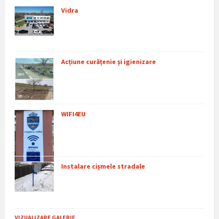
Vidra
Acțiune curățenie și igienizare
WIFI4EU
Instalare cișmele stradale
VIZUALIZARE GALERIE