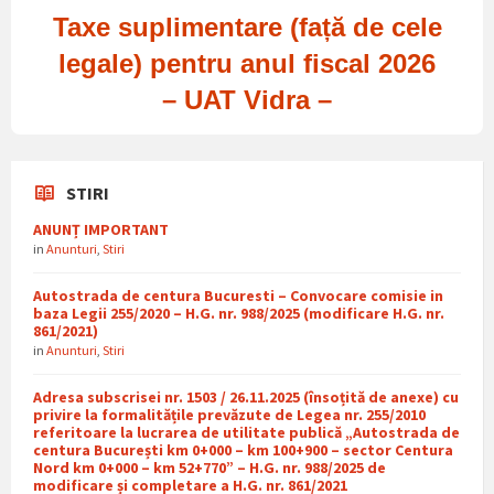
Taxe suplimentare (față de cele
legale) pentru anul fiscal 2026
– UAT Vidra –
STIRI
ANUNȚ IMPORTANT
in
Anunturi
,
Stiri
Autostrada de centura Bucuresti – Convocare comisie in
baza Legii 255/2020 – H.G. nr. 988/2025 (modificare H.G. nr.
861/2021)
in
Anunturi
,
Stiri
Adresa subscrisei nr. 1503 / 26.11.2025 (însoțită de anexe) cu
privire la formalitățile prevăzute de Legea nr. 255/2010
referitoare la lucrarea de utilitate publică „Autostrada de
centura București km 0+000 – km 100+900 – sector Centura
Nord km 0+000 – km 52+770” – H.G. nr. 988/2025 de
modificare și completare a H.G. nr. 861/2021