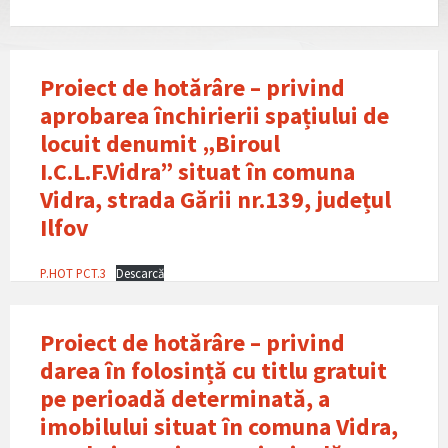
Proiect de hotărâre – privind
aprobarea închirierii spațiului de
locuit denumit „Biroul
I.C.L.F.Vidra” situat în comuna
Vidra, strada Gării nr.139, județul
Ilfov
P.HOT PCT.3
Descarcă
Proiect de hotărâre – privind
darea în folosință cu titlu gratuit
pe perioadǎ determinată, a
imobilului situat în comuna Vidra,