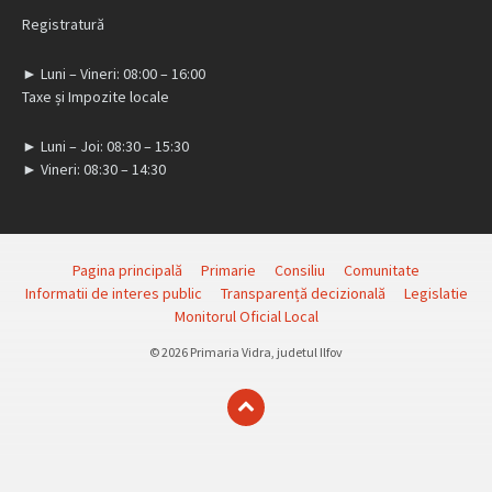
Registratură
► Luni – Vineri: 08:00 – 16:00
Taxe și Impozite locale
► Luni – Joi: 08:30 – 15:30
► Vineri: 08:30 – 14:30
Pagina principală
Primarie
Consiliu
Comunitate
Informatii de interes public
Transparență decizională
Legislatie
Monitorul Oficial Local
© 2026 Primaria Vidra, judetul Ilfov