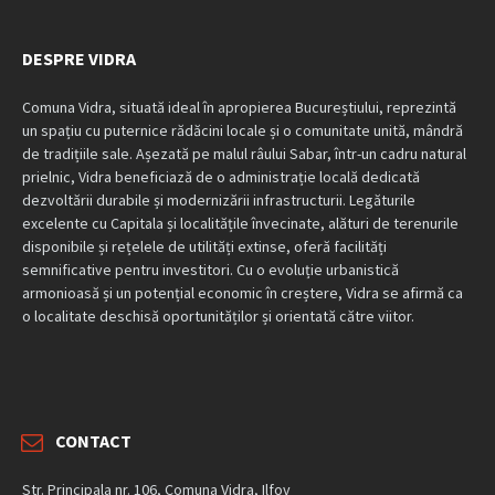
DESPRE VIDRA
Comuna Vidra, situată ideal în apropierea Bucureștiului, reprezintă
un spațiu cu puternice rădăcini locale și o comunitate unită, mândră
de tradițiile sale. Așezată pe malul râului Sabar, într-un cadru natural
prielnic, Vidra beneficiază de o administrație locală dedicată
dezvoltării durabile și modernizării infrastructurii. Legăturile
excelente cu Capitala și localitățile învecinate, alături de terenurile
disponibile și rețelele de utilități extinse, oferă facilități
semnificative pentru investitori. Cu o evoluție urbanistică
armonioasă și un potențial economic în creștere, Vidra se afirmă ca
o localitate deschisă oportunităților și orientată către viitor.
CONTACT
Str. Principala nr. 106, Comuna Vidra, Ilfov