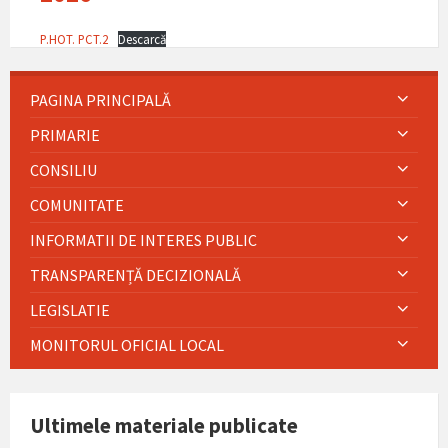
P.HOT. PCT.2
Descarcă
PAGINA PRINCIPALĂ
PRIMARIE
CONSILIU
COMUNITATE
INFORMATII DE INTERES PUBLIC
TRANSPARENȚĂ DECIZIONALĂ
LEGISLATIE
MONITORUL OFICIAL LOCAL
Ultimele materiale publicate