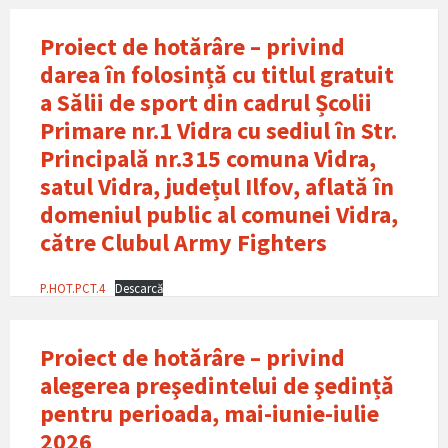
Proiect de hotărâre – privind
darea în folosințǎ cu titlul gratuit
a Sălii de sport din cadrul Școlii
Primare nr.1 Vidra cu sediul în Str.
Principală nr.315 comuna Vidra,
satul Vidra, județul Ilfov, aflată în
domeniul public al comunei Vidra,
către Clubul Army Fighters
P.HOT.PCT.4
Descarcă
Proiect de hotărâre – privind
alegerea preşedintelui de şedințǎ
pentru perioada, mai-iunie-iulie
2026