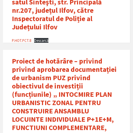
satul Sinteşti, str. Principală
nr.207, județul Ilfov, către
Inspectoratul de Poliție al
Județului Ilfov
P.HOT.PCT.8
Descarcă
Proiect de hotărâre – privind
privind aprobarea documentației
de urbanism PUZ privind
obiectivul de investiții
(funcțiunile) „ INTOCMIRE PLAN
URBANISTIC ZONAL PENTRU
CONSTRUIRE ANSAMBLU
LOCUINTE INDIVIDUALE P+1E+M,
FUNCTIUNI COMPLEMENTARE,