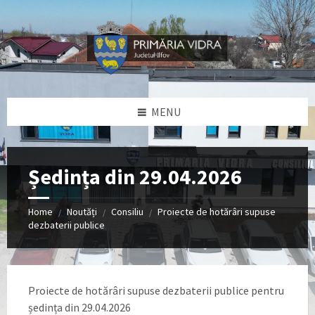
Skip
Skip
Skip
Skip
to
to
to
to
content
left
right
footer
sidebar
sidebar
MENU
Ședința din 29.04.2026
Home
Noutăți
Consiliu
Proiecte de hotărâri supuse
/
/
/
dezbaterii publice
Proiecte de hotărâri supuse dezbaterii publice pentru
ședința din 29.04.2026