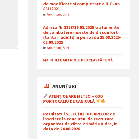
de modificare și completare a H.G. nr.
861/2021
in
Anunturi
,
Stiri
Adresa Nr 8878/19.08.2025 tratamente
de combatere insecte de disconfort
(tantari adulti) in perioada 25.08.2025-
02.09.2025
in
Anunturi
,
Stiri
MAI MULTE ARTICOLE PE ACEASTĂ TEMĂ
ANUNȚURI
ATENȚIONARE METEO – COD
PORTOCALIU DE CANICULĂ
Rezultatul SELECȚIEI DOSARELOR de
înscriere la concursul de recrutare
organizat de către Primăria Vidra, în
data de 24.08.2026