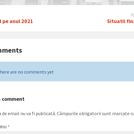
U
l pe anul 2021
Situatii fi
mments
here are no comments yet
a comment
 de email nu va fi publicată.
Câmpurile obligatorii sunt marcate c
ARIU
*