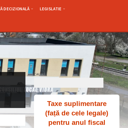
Ă DECIZIONALĂ
LEGISLATIE
CAUTĂ
Caută
Taxe suplimentare
(față de cele legale)
pentru anul fiscal