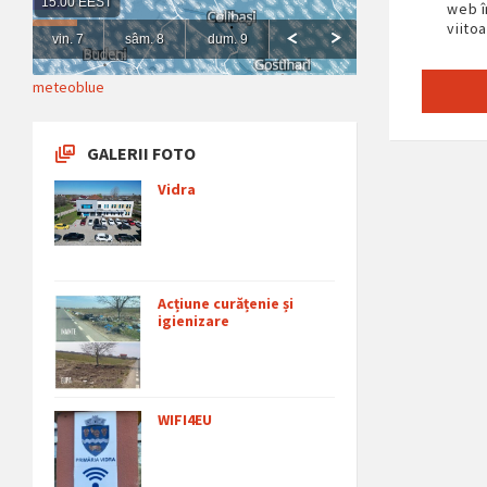
web î
viito
meteoblue
GALERII FOTO
Vidra
Acțiune curățenie și
igienizare
WIFI4EU