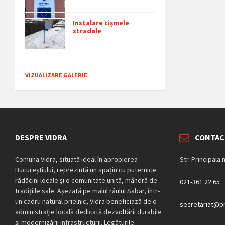
Instalare cișmele
stradale
VIZUALIZARE GALERIE
DESPRE VIDRA
CONTAC
Comuna Vidra, situată ideal în apropierea
Str. Principala 
Bucureștiului, reprezintă un spațiu cu puternice
rădăcini locale și o comunitate unită, mândră de
021-361 22 65
tradițiile sale. Așezată pe malul râului Sabar, într-
un cadru natural prielnic, Vidra beneficiază de o
secretariat@pr
administrație locală dedicată dezvoltării durabile
și modernizării infrastructurii. Legăturile