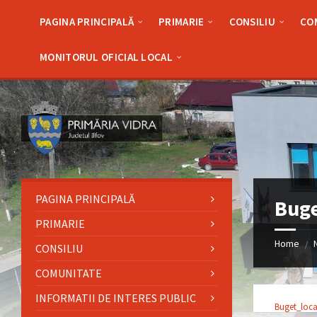
Skip
Skip
Skip
Skip
to
to
to
to
PAGINA PRINCIPALĂ
PRIMARIE
CONSILIU
CO
content
left
right
footer
sidebar
sidebar
MONITORUL OFICIAL LOCAL
PAGINA PRINCIPALĂ
Buge
PRIMARIE
Home
/
CONSILIU
COMUNITATE
INFORMATII DE INTERES PUBLIC
Buget_loca