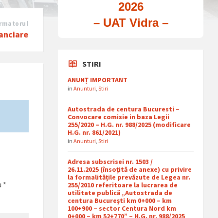
2026
– UAT Vidra –
rmatorul
nanciare
STIRI
ANUNȚ IMPORTANT
in
Anunturi
,
Stiri
Autostrada de centura Bucuresti –
Convocare comisie in baza Legii
255/2020 – H.G. nr. 988/2025 (modificare
H.G. nr. 861/2021)
in
Anunturi
,
Stiri
Adresa subscrisei nr. 1503 /
26.11.2025 (însoțită de anexe) cu privire
la formalitățile prevăzute de Legea nr.
u
*
255/2010 referitoare la lucrarea de
utilitate publică „Autostrada de
centura București km 0+000 – km
100+900 – sector Centura Nord km
0+000 – km 52+770” – H.G. nr. 988/2025