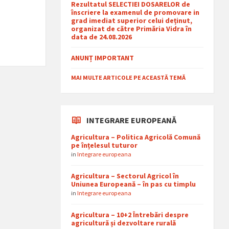
Rezultatul SELECTIEI DOSARELOR de
înscriere la examenul de promovare in
grad imediat superior celui deținut,
organizat de către Primăria Vidra în
data de 24.08.2026
ANUNȚ IMPORTANT
MAI MULTE ARTICOLE PE ACEASTĂ TEMĂ
INTEGRARE EUROPEANĂ
Agricultura – Politica Agricolă Comună
pe înțelesul tuturor
in
Integrare europeana
Agricultura – Sectorul Agricol în
Uniunea Europeană – în pas cu timplu
in
Integrare europeana
Agricultura – 10+2 Întrebări despre
agricultură și dezvoltare rurală