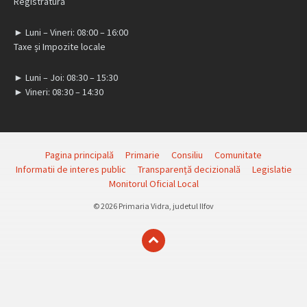
Registratură
► Luni – Vineri: 08:00 – 16:00
Taxe și Impozite locale
► Luni – Joi: 08:30 – 15:30
► Vineri: 08:30 – 14:30
Pagina principală
Primarie
Consiliu
Comunitate
Informatii de interes public
Transparență decizională
Legislatie
Monitorul Oficial Local
© 2026 Primaria Vidra, judetul Ilfov