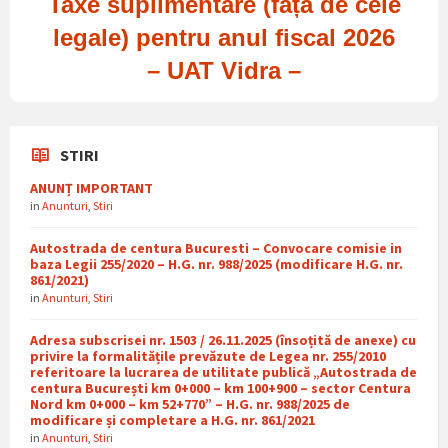
Taxe suplimentare (față de cele
legale) pentru anul fiscal 2026
– UAT Vidra –
STIRI
ANUNȚ IMPORTANT
in
Anunturi
,
Stiri
Autostrada de centura Bucuresti – Convocare comisie in
baza Legii 255/2020 – H.G. nr. 988/2025 (modificare H.G. nr.
861/2021)
in
Anunturi
,
Stiri
Adresa subscrisei nr. 1503 / 26.11.2025 (însoțită de anexe) cu
privire la formalitățile prevăzute de Legea nr. 255/2010
referitoare la lucrarea de utilitate publică „Autostrada de
centura București km 0+000 – km 100+900 – sector Centura
Nord km 0+000 – km 52+770” – H.G. nr. 988/2025 de
modificare și completare a H.G. nr. 861/2021
in
Anunturi
,
Stiri