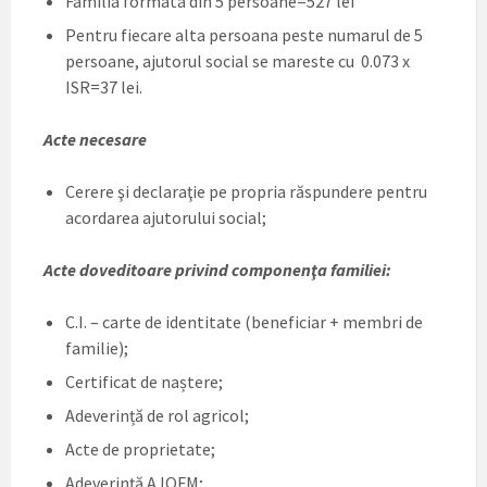
Familia formata din 5 persoane=527 lei
Pentru fiecare alta persoana peste numarul de 5
persoane, ajutorul social se mareste cu 0.073 x
ISR=37 lei.
Acte necesare
Cerere şi declaraţie pe propria răspundere pentru
acordarea ajutorului social;
Acte doveditoare privind componenţa familiei:
C.I. – carte de identitate (beneficiar + membri de
familie);
Certificat de naștere;
Adeverință de rol agricol;
Acte de proprietate;
Adeverință AJOFM;