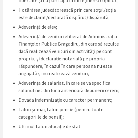
libertate şi nu participă la întreţinerea copiilor;
Hotărârea judecătorească prin care soţul/soţia
este declarat/declarată dispărut/dispărută;
Adeverinţă de elev;
Adeverință de venituri eliberat de Administraţia
Finanţelor Publice Bragadiru, din care să rezulte
dacă realizează venituri din activităţi pe cont
propriu, şi declaraţie notarială pe propria
răspundere, în cazul în care persoana nu este
angajată şi nu realizează venituri;
Adeverinţa de salariat, în care se va specifica
salariul net din luna anterioară depunerii cererii;
Dovada indemnizaţie cu caracter permanent;
Talon şomaj, talon pensie (pentru toate
categoriile de pensii);
Ultimul talon alocaţie de stat.