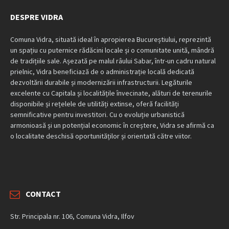
DESPRE VIDRA
Comuna Vidra, situată ideal în apropierea Bucureștiului, reprezintă
un spațiu cu puternice rădăcini locale și o comunitate unită, mândră
de tradițiile sale. Așezată pe malul râului Sabar, într-un cadru natural
prielnic, Vidra beneficiază de o administrație locală dedicată
dezvoltării durabile și modernizării infrastructurii. Legăturile
excelente cu Capitala și localitățile învecinate, alături de terenurile
disponibile și rețelele de utilități extinse, oferă facilități
semnificative pentru investitori. Cu o evoluție urbanistică
armonioasă și un potențial economic în creștere, Vidra se afirmă ca
o localitate deschisă oportunităților și orientată către viitor.
CONTACT
Str. Principala nr. 106, Comuna Vidra, Ilfov