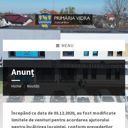
Skip
Skip
Skip
Skip
to
to
to
to
content
left
right
footer
sidebar
sidebar
MENU
Anunț
Home
Noutăți
/
Începând cu data de 03.12.2020, au fost modificate
limitele de venituri pentru acordarea ajutorului
pentru încălzirea locuinței, conform prevederilor