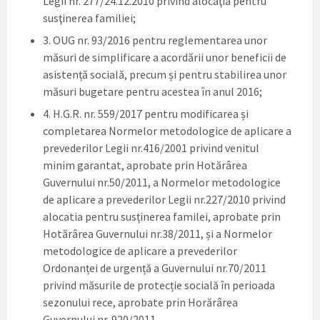
Legii nr. 277/24.12.2010 privind alocaţia pentru
susţinerea familiei;
3. OUG nr. 93/2016 pentru reglementarea unor
măsuri de simplificare a acordării unor beneficii de
asistență socială, precum și pentru stabilirea unor
măsuri bugetare pentru acestea în anul 2016;
4. H.G.R. nr. 559/2017 pentru modificarea și
completarea Normelor metodologice de aplicare a
prevederilor Legii nr.416/2001 privind venitul
minim garantat, aprobate prin Hotărârea
Guvernului nr.50/2011, a Normelor metodologice
de aplicare a prevederilor Legii nr.227/2010 privind
alocatia pentru susținerea familei, aprobate prin
Hotărârea Guvernului nr.38/2011, și a Normelor
metodologice de aplicare a prevederilor
Ordonanței de urgență a Guvernului nr.70/2011
privind măsurile de protecție socială în perioada
sezonului rece, aprobate prin Horărârea
Guvernului nr. 920/2011.