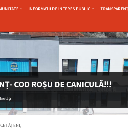
MUNITATE
INFORMATII DE INTERES PUBLIC
TRANSPARENȚ
NȚ- COD ROȘU DE CANICULĂ!!!
Noutăți
 CETĂȚENI,