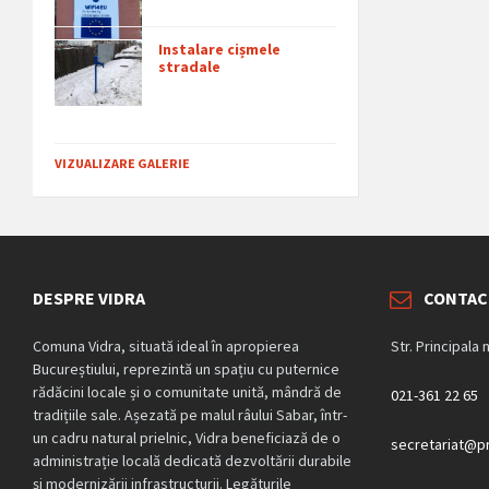
Instalare cișmele
stradale
VIZUALIZARE GALERIE
DESPRE VIDRA
CONTAC
Comuna Vidra, situată ideal în apropierea
Str. Principala 
Bucureștiului, reprezintă un spațiu cu puternice
rădăcini locale și o comunitate unită, mândră de
021-361 22 65
tradițiile sale. Așezată pe malul râului Sabar, într-
un cadru natural prielnic, Vidra beneficiază de o
secretariat@pr
administrație locală dedicată dezvoltării durabile
și modernizării infrastructurii. Legăturile