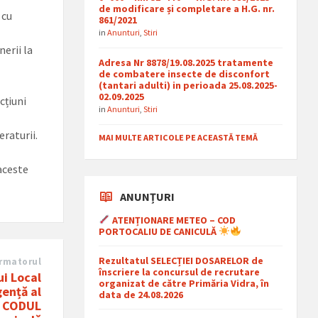
de modificare și completare a H.G. nr.
 cu
861/2021
in
Anunturi
,
Stiri
nerii la
Adresa Nr 8878/19.08.2025 tratamente
de combatere insecte de disconfort
(tantari adulti) in perioada 25.08.2025-
02.09.2025
cțiuni
in
Anunturi
,
Stiri
eraturii.
MAI MULTE ARTICOLE PE ACEASTĂ TEMĂ
aceste
ANUNȚURI
ATENȚIONARE METEO – COD
PORTOCALIU DE CANICULĂ
Rezultatul SELECȚIEI DOSARELOR de
rmatorul
înscriere la concursul de recrutare
i Local
organizat de către Primăria Vidra, în
gențǎ al
data de 24.08.2026
u CODUL