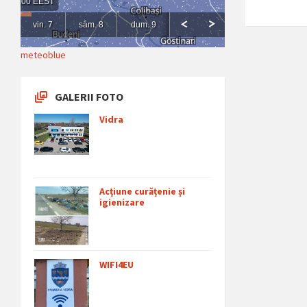
meteoblue
GALERII FOTO
Vidra
Acțiune curățenie și
igienizare
WIFI4EU