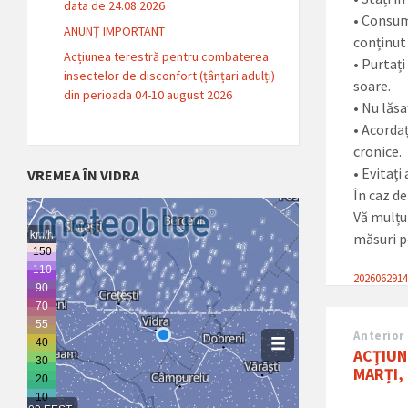
data de 24.08.2026
• Consuma
ANUNȚ IMPORTANT
conținut 
Acțiunea terestră pentru combaterea
• Purtați
insectelor de disconfort (țânțari adulți)
soare.
din perioada 04-10 august 2026
• Nu lăs
• Acordaț
cronice.
• Evitați
VREMEA ÎN VIDRA
În caz d
Vă mulțu
măsuri p
202606291
Anterior
ACȚIUN
MARȚI, 