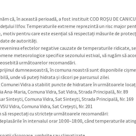
măm că, în această perioadă, a fost instituit COD ROȘU DE CANICU
județului Ilfov. Temperaturile extreme reprezintă un risc major pen
, motiv pentru care este esențial să respectați măsurile de protecț
ate de autorități.
revenirea efectelor negative cauzate de temperaturile ridicate, se
omene meteorologice specifice sezonului estival, vă rugăm să acor
deosebită următoarelor recomandări.
prijinul dumneavoastră, în comuna noastră sunt disponibile cișme
ilă, unde vă puteți hidrata și răcori pe parcursul zilei.
 Comunei Vidra a stabilit puncte de hidratare în următoarele locați
ia Ana-Maria, Comuna Vidra, Sat Vidra, Strada Principală, Nr. 89
ar Sintești, Comuna Vidra, Sat Sintești, Strada Principală, Nr. 169
SVSU Vidra, Comuna Vidra, Sat Crețești, Nr. 201
 să respectați cu strictețe următoarele recomandări:
 deplasările în intervalul orar 10:00–18:00, când temperaturile ating
n spații răcoroase, umbrite sau climatizate.