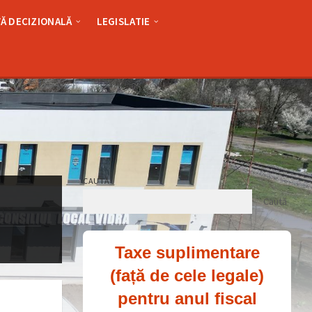
Ă DECIZIONALĂ
LEGISLATIE
CAUTĂ
Caută
Taxe suplimentare
(față de cele legale)
pentru anul fiscal