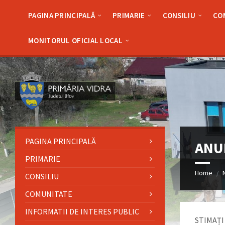
Skip
Skip
Skip
Skip
to
to
to
to
PAGINA PRINCIPALĂ
PRIMARIE
CONSILIU
CO
content
left
right
footer
sidebar
sidebar
MONITORUL OFICIAL LOCAL
PAGINA PRINCIPALĂ
ANU
PRIMARIE
Home
/
CONSILIU
COMUNITATE
INFORMATII DE INTERES PUBLIC
STIMAȚI