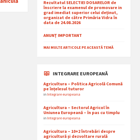
aniculǎ
Rezultatul SELECTIEI DOSARELOR de
înscriere la examenul de promovare in
grad imediat superior celui deținut,
organizat de către Primăria Vidra în
data de 24.08.2026
ANUNȚ IMPORTANT
MAI MULTE ARTICOLE PE ACEASTĂ TEMĂ
INTEGRARE EUROPEANĂ
Agricultura – Politica Agricolă Comună
pe înțelesul tuturor
in
Integrare europeana
Agricultura – Sectorul Agricol în
Uniunea Europeană – în pas cu timplu
in
Integrare europeana
Agricultura – 10+2 Întrebări despre
agricultură și dezvoltare rurală