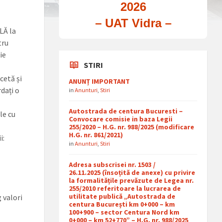
2026
– UAT Vidra –
LĂ la
tru
ie
STIRI
cetă și
ANUNȚ IMPORTANT
dați o
in
Anunturi
,
Stiri
Autostrada de centura Bucuresti –
le cu
Convocare comisie in baza Legii
255/2020 – H.G. nr. 988/2025 (modificare
H.G. nr. 861/2021)
i:
in
Anunturi
,
Stiri
Adresa subscrisei nr. 1503 /
26.11.2025 (însoțită de anexe) cu privire
la formalitățile prevăzute de Legea nr.
255/2010 referitoare la lucrarea de
utilitate publică „Autostrada de
 valori
centura București km 0+000 – km
100+900 – sector Centura Nord km
0+000 – km 52+770” – H.G. nr. 988/2025