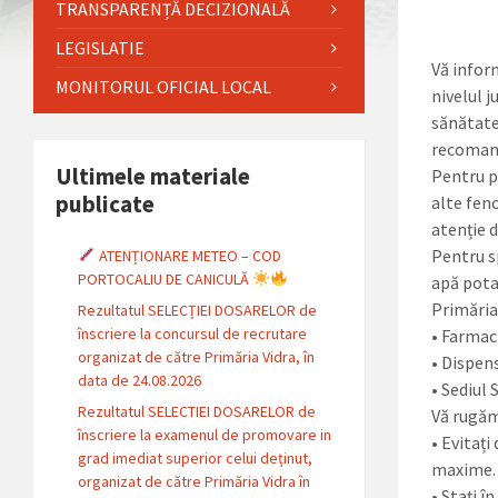
TRANSPARENȚĂ DECIZIONALĂ
LEGISLATIE
Vă infor
MONITORUL OFICIAL LOCAL
nivelul 
sănătate
recomand
Ultimele materiale
Pentru p
publicate
alte fen
atenție 
Pentru s
ATENȚIONARE METEO – COD
PORTOCALIU DE CANICULĂ
apă potab
Primăria
Rezultatul SELECȚIEI DOSARELOR de
înscriere la concursul de recrutare
• Farmac
organizat de către Primăria Vidra, în
• Dispens
data de 24.08.2026
• Sediul 
Rezultatul SELECTIEI DOSARELOR de
Vă rugăm
înscriere la examenul de promovare in
• Evitați
grad imediat superior celui deținut,
maxime.
organizat de către Primăria Vidra în
• Stați î