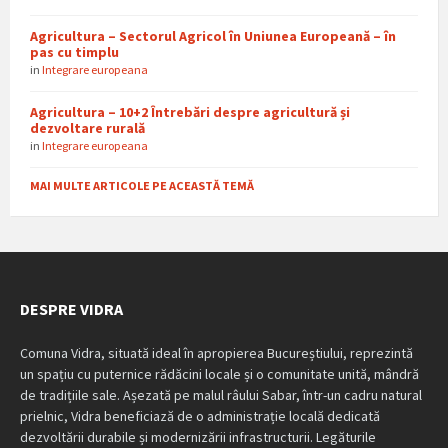
Agricultura – Sectorul Agricol în Uniunea Europeană – în
pas cu timplu
in
Integrare europeana
Agricultura – 10+2 Întrebări despre agricultură și
dezvoltare rurală
in
Integrare europeana
MAI MULTE ARTICOLE PE ACEASTĂ TEMĂ
DESPRE VIDRA
Comuna Vidra, situată ideal în apropierea Bucureștiului, reprezintă
un spațiu cu puternice rădăcini locale și o comunitate unită, mândră
de tradițiile sale. Așezată pe malul râului Sabar, într-un cadru natural
prielnic, Vidra beneficiază de o administrație locală dedicată
dezvoltării durabile și modernizării infrastructurii. Legăturile