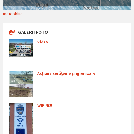
meteoblue
GALERII FOTO
Vidra
Acțiune curățenie și igienizare
WIFI4EU