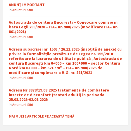
ANUNȚ IMPORTANT
in
Anunturi
,
Stiri
Autostrada de centura Bucuresti – Convocare comisie in
baza Legii 255/2020 – H.G. nr. 988/2025 (modificare H.G. nr.
861/2021)
in
Anunturi
,
Stiri
Adresa subscrisei nr. 1503 / 26.11.2025 (însoțită de anexe) cu
privire la formalitățile prevăzute de Legea nr. 255/2010
referitoare la lucrarea de utilitate publică „Autostrada de
centura București km 0+000 – km 100+900 – sector Centura
Nord km 0+000 – km 52+770” – H.G. nr. 988/2025 de
modificare și completare a H.G. nr. 861/2021
in
Anunturi
,
Stiri
Adresa Nr 8878/19.08.2025 tratamente de combatere
insecte de disconfort (tantari adulti) in perioada
25.08.2025-02.09.2025
in
Anunturi
,
Stiri
MAI MULTE ARTICOLE PE ACEASTĂ TEMĂ