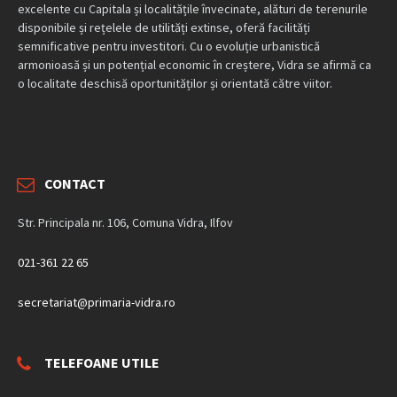
excelente cu Capitala și localitățile învecinate, alături de terenurile
disponibile și rețelele de utilități extinse, oferă facilități
semnificative pentru investitori. Cu o evoluție urbanistică
armonioasă și un potențial economic în creștere, Vidra se afirmă ca
o localitate deschisă oportunităților și orientată către viitor.
CONTACT
Str. Principala nr. 106, Comuna Vidra, Ilfov
021-361 22 65
secretariat@primaria-vidra.ro
TELEFOANE UTILE