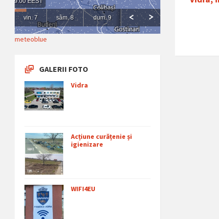
meteoblue
GALERII FOTO
Vidra
Acțiune curățenie și
igienizare
WIFI4EU