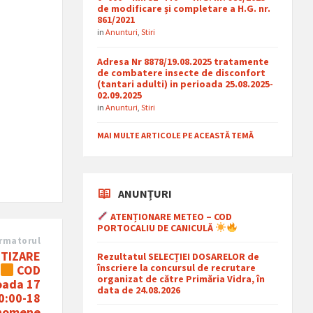
de modificare și completare a H.G. nr.
861/2021
in
Anunturi
,
Stiri
Adresa Nr 8878/19.08.2025 tratamente
de combatere insecte de disconfort
(tantari adulti) in perioada 25.08.2025-
02.09.2025
in
Anunturi
,
Stiri
MAI MULTE ARTICOLE PE ACEASTĂ TEMĂ
ANUNȚURI
ATENȚIONARE METEO – COD
PORTOCALIU DE CANICULĂ
rmatorul
TIZARE
Rezultatul SELECȚIEI DOSARELOR de
înscriere la concursul de recrutare
COD
organizat de către Primăria Vidra, în
oada 17
data de 24.08.2026
20:00-18
enomene