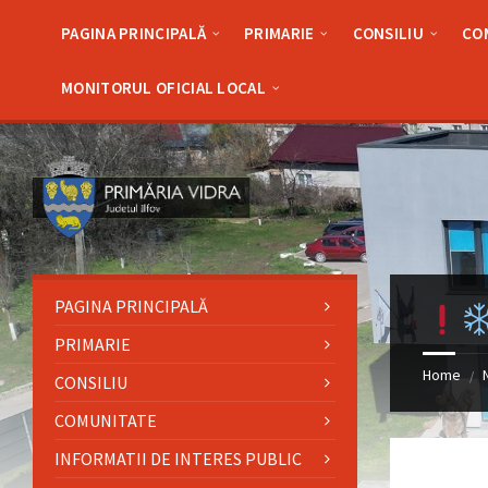
Skip
Skip
Skip
Skip
to
to
to
to
PAGINA PRINCIPALĂ
PRIMARIE
CONSILIU
CO
content
left
right
footer
sidebar
sidebar
MONITORUL OFICIAL LOCAL
PAGINA PRINCIPALĂ
PRIMARIE
Home
/
CONSILIU
COMUNITATE
INFORMATII DE INTERES PUBLIC