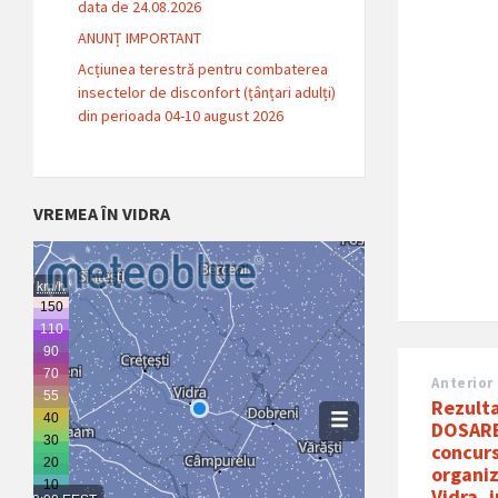
data de 24.08.2026
ANUNȚ IMPORTANT
Acțiunea terestră pentru combaterea
insectelor de disconfort (țânțari adulți)
din perioada 04-10 august 2026
VREMEA ÎN VIDRA
Anterior
Rezult
DOSARE
concurs
organiz
Vidra, 