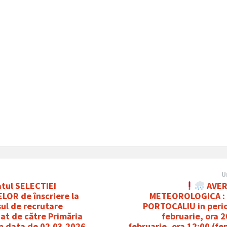
U
atul SELECTIEI
AVER
LOR de înscriere la
METEOROLOGICA :
ul de recrutare
PORTOCALIU in peri
at de către Primăria
februarie, ora 
in data de 02.03.2026
februarie, ora 12:00 (f