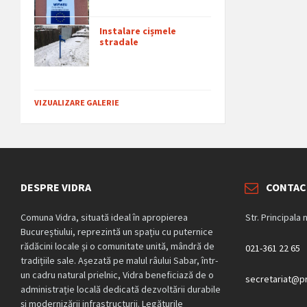
Instalare cișmele
stradale
VIZUALIZARE GALERIE
DESPRE VIDRA
CONTAC
Comuna Vidra, situată ideal în apropierea
Str. Principala 
Bucureștiului, reprezintă un spațiu cu puternice
rădăcini locale și o comunitate unită, mândră de
021-361 22 65
tradițiile sale. Așezată pe malul râului Sabar, într-
un cadru natural prielnic, Vidra beneficiază de o
secretariat@pr
administrație locală dedicată dezvoltării durabile
și modernizării infrastructurii. Legăturile