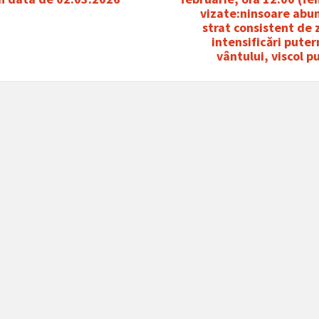
vizate:ninsoare abu
strat consistent de
intensificări puter
vântului, viscol p