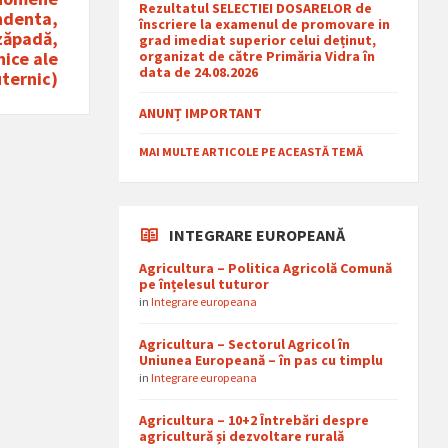
Rezultatul SELECTIEI DOSARELOR de
ndenta,
înscriere la examenul de promovare in
 zăpadă,
grad imediat superior celui deținut,
organizat de către Primăria Vidra în
nice ale
data de 24.08.2026
uternic)
ANUNȚ IMPORTANT
MAI MULTE ARTICOLE PE ACEASTĂ TEMĂ
INTEGRARE EUROPEANĂ
Agricultura – Politica Agricolă Comună
pe înțelesul tuturor
in
Integrare europeana
Agricultura – Sectorul Agricol în
Uniunea Europeană – în pas cu timplu
in
Integrare europeana
Agricultura – 10+2 Întrebări despre
agricultură și dezvoltare rurală