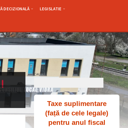
Ă DECIZIONALĂ
LEGISLATIE
CAUTĂ
Caută
Taxe suplimentare
(față de cele legale)
pentru anul fiscal