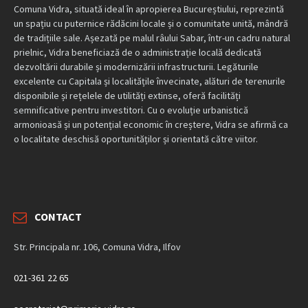
Comuna Vidra, situată ideal în apropierea Bucureștiului, reprezintă
un spațiu cu puternice rădăcini locale și o comunitate unită, mândră
de tradițiile sale. Așezată pe malul râului Sabar, într-un cadru natural
prielnic, Vidra beneficiază de o administrație locală dedicată
dezvoltării durabile și modernizării infrastructurii. Legăturile
excelente cu Capitala și localitățile învecinate, alături de terenurile
disponibile și rețelele de utilități extinse, oferă facilități
semnificative pentru investitori. Cu o evoluție urbanistică
armonioasă și un potențial economic în creștere, Vidra se afirmă ca
o localitate deschisă oportunităților și orientată către viitor.
CONTACT
Str. Principala nr. 106, Comuna Vidra, Ilfov
021-361 22 65