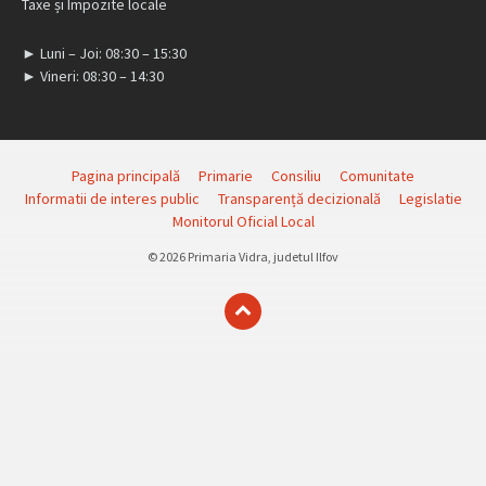
Taxe și Impozite locale
► Luni – Joi: 08:30 – 15:30
► Vineri: 08:30 – 14:30
Pagina principală
Primarie
Consiliu
Comunitate
Informatii de interes public
Transparență decizională
Legislatie
Monitorul Oficial Local
© 2026 Primaria Vidra, judetul Ilfov