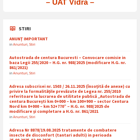
– UAT Vidra –
STIRI
ANUNȚ IMPORTANT
in
Anunturi
,
Stiri
Autostrada de centura Bucuresti – Convocare comisie in
baza Legii 255/2020 – H.G. nr. 988/2025 (modificare H.G. nr.
861/2021)
in
Anunturi
,
Stiri
Adresa subscrisei nr. 1503 / 26.11.2025 (însoțită de anexe) cu
privire la formalitățile prevăzute de Legea nr. 255/2010
referitoare la lucrarea de utilitate publică „Autostrada de
centura București km 0+000 – km 100+900 – sector Centura
Nord km 0+000 – km 52+770” – H.G. nr. 988/2025 de
modificare și completare a H.G. nr. 861/2021
in
Anunturi
,
Stiri
Adresa Nr 8878/19.08.2025 tratamente de combatere
insecte de disconfort (tantari adulti) in perioada