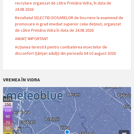
recrutare organizat de către Primăria Vidra, în data de
24.08.2026
Rezultatul SELECTIEI DOSARELOR de înscriere la examenul de
promovare in grad imediat superior celui deținut, organizat
de către Primăria Vidra în data de 24.08.2026
ANUNȚ IMPORTANT
Acțiunea terestră pentru combaterea insectelor de
disconfort (țânțari adulți) din perioada 04-10 august 2026
VREMEA ÎN VIDRA