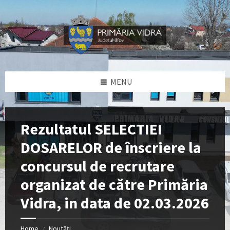
Skip
Skip
Skip
Skip
to
to
to
to
content
left
right
footer
sidebar
sidebar
MENU
Rezultatul SELECTIEI
DOSARELOR de înscriere la
concursul de recrutare
organizat de către Primăria
Vidra, in data de 02.03.2026
Home
Noutăți
/