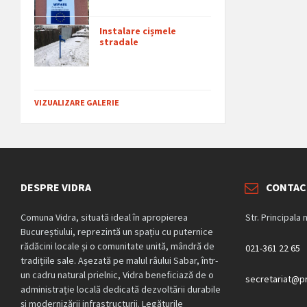
Instalare cișmele
stradale
VIZUALIZARE GALERIE
DESPRE VIDRA
CONTAC
Comuna Vidra, situată ideal în apropierea
Str. Principala 
Bucureștiului, reprezintă un spațiu cu puternice
rădăcini locale și o comunitate unită, mândră de
021-361 22 65
tradițiile sale. Așezată pe malul râului Sabar, într-
un cadru natural prielnic, Vidra beneficiază de o
secretariat@pr
administrație locală dedicată dezvoltării durabile
și modernizării infrastructurii. Legăturile