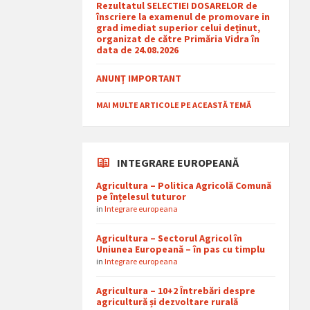
Rezultatul SELECTIEI DOSARELOR de
înscriere la examenul de promovare in
grad imediat superior celui deținut,
organizat de către Primăria Vidra în
data de 24.08.2026
ANUNȚ IMPORTANT
MAI MULTE ARTICOLE PE ACEASTĂ TEMĂ
INTEGRARE EUROPEANĂ
Agricultura – Politica Agricolă Comună
pe înțelesul tuturor
in
Integrare europeana
Agricultura – Sectorul Agricol în
Uniunea Europeană – în pas cu timplu
in
Integrare europeana
Agricultura – 10+2 Întrebări despre
agricultură și dezvoltare rurală