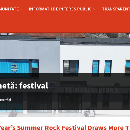
MUNITATE
INFORMATII DE INTERES PUBLIC
TRANSPARENȚ
hetă:
festival
Noutăți
Year’s Summer Rock Festival Draws More 