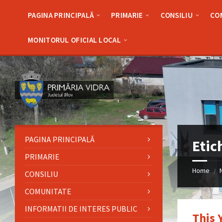
Skip
Skip
Skip
Skip
to
to
to
to
PAGINA PRINCIPALĂ
PRIMARIE
CONSILIU
CO
content
left
right
footer
sidebar
sidebar
MONITORUL OFICIAL LOCAL
PAGINA PRINCIPALĂ
Etic
PRIMARIE
Home
/
CONSILIU
COMUNITATE
INFORMATII DE INTERES PUBLIC
This 