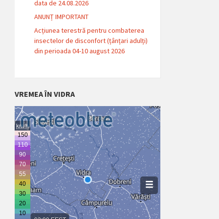
data de 24.08.2026
ANUNȚ IMPORTANT
Acțiunea terestră pentru combaterea
insectelor de disconfort (țânțari adulți)
din perioada 04-10 august 2026
VREMEA ÎN VIDRA