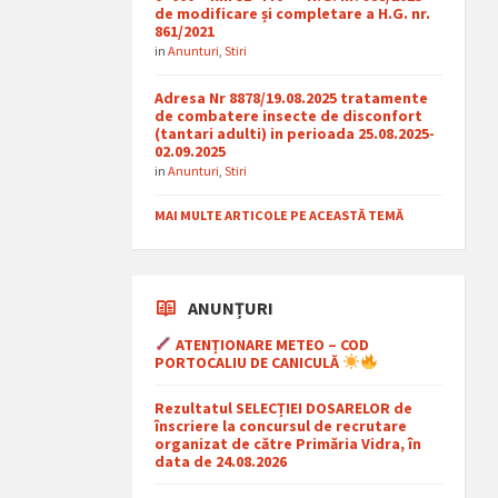
de modificare și completare a H.G. nr.
861/2021
in
Anunturi
,
Stiri
Adresa Nr 8878/19.08.2025 tratamente
de combatere insecte de disconfort
(tantari adulti) in perioada 25.08.2025-
02.09.2025
in
Anunturi
,
Stiri
MAI MULTE ARTICOLE PE ACEASTĂ TEMĂ
ANUNȚURI
ATENȚIONARE METEO – COD
PORTOCALIU DE CANICULĂ
Rezultatul SELECȚIEI DOSARELOR de
înscriere la concursul de recrutare
organizat de către Primăria Vidra, în
data de 24.08.2026