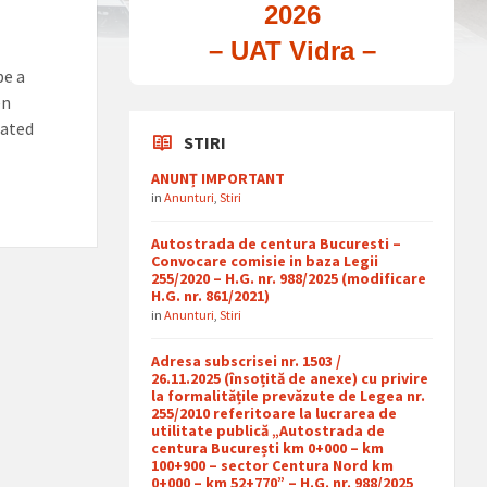
2026
– UAT Vidra –
be a
en
lated
STIRI
ANUNȚ IMPORTANT
in
Anunturi
,
Stiri
Autostrada de centura Bucuresti –
Convocare comisie in baza Legii
255/2020 – H.G. nr. 988/2025 (modificare
H.G. nr. 861/2021)
in
Anunturi
,
Stiri
Adresa subscrisei nr. 1503 /
26.11.2025 (însoțită de anexe) cu privire
la formalitățile prevăzute de Legea nr.
255/2010 referitoare la lucrarea de
utilitate publică „Autostrada de
centura București km 0+000 – km
100+900 – sector Centura Nord km
0+000 – km 52+770” – H.G. nr. 988/2025