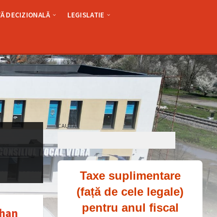
Ă DECIZIONALĂ
LEGISLATIE
CAUTĂ
Caută
Taxe suplimentare
(față de cele legale)
pentru anul fiscal
Than