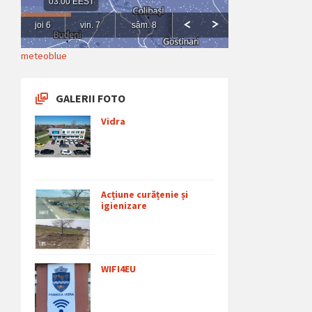
meteoblue
GALERII FOTO
Vidra
Acțiune curățenie și
igienizare
WIFI4EU