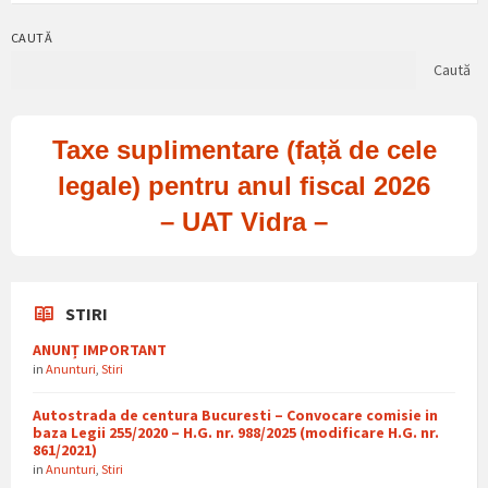
CAUTĂ
Caută
Taxe suplimentare (față de cele
legale) pentru anul fiscal 2026
– UAT Vidra –
STIRI
ANUNȚ IMPORTANT
in
Anunturi
,
Stiri
Autostrada de centura Bucuresti – Convocare comisie in
baza Legii 255/2020 – H.G. nr. 988/2025 (modificare H.G. nr.
861/2021)
in
Anunturi
,
Stiri