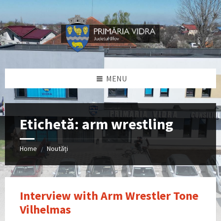
Skip
Skip
Skip
Skip
to
to
to
to
content
left
right
footer
sidebar
sidebar
MENU
Etichetă:
arm wrestling
Home
Noutăți
/
Interview with Arm Wrestler Tone
Vilhelmas