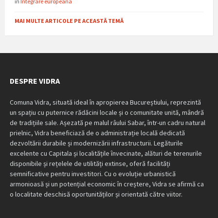
in
Integrare europeana
MAI MULTE ARTICOLE PE ACEASTĂ TEMĂ
DESPRE VIDRA
Comuna Vidra, situată ideal în apropierea Bucureștiului, reprezintă
un spațiu cu puternice rădăcini locale și o comunitate unită, mândră
de tradițiile sale. Așezată pe malul râului Sabar, într-un cadru natural
prielnic, Vidra beneficiază de o administrație locală dedicată
dezvoltării durabile și modernizării infrastructurii. Legăturile
excelente cu Capitala și localitățile învecinate, alături de terenurile
disponibile și rețelele de utilități extinse, oferă facilități
semnificative pentru investitori. Cu o evoluție urbanistică
armonioasă și un potențial economic în creștere, Vidra se afirmă ca
o localitate deschisă oportunităților și orientată către viitor.