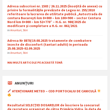
Adresa subscrisei nr. 1503 / 26.11.2025 (însoțită de anexe) cu
privire la formalitățile prevăzute de Legea nr. 255/2010
referitoare la lucrarea de utilitate publică „Autostrada de
centura București km 0+000 – km 100+900 – sector Centura
Nord km 0+000 – km 52+770” – H.G. nr. 988/2025 de
modificare și completare a H.G. nr. 861/2021
in
Anunturi
,
Stiri
Adresa Nr 8878/19.08.2025 tratamente de combatere
insecte de disconfort (tantari adulti) in perioada
25.08.2025-02.09.2025
in
Anunturi
,
Stiri
MAI MULTE ARTICOLE PE ACEASTĂ TEMĂ
ANUNȚURI
ATENȚIONARE METEO – COD PORTOCALIU DE CANICULĂ
Rezultatul SELECȚIEI DOSARELOR de înscriere la concursul
de recrutare organizat de către Primăria Vidra, în data de