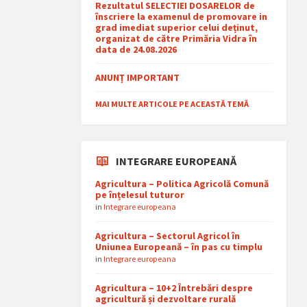
Rezultatul SELECTIEI DOSARELOR de
înscriere la examenul de promovare in
grad imediat superior celui deținut,
organizat de către Primăria Vidra în
data de 24.08.2026
ANUNȚ IMPORTANT
MAI MULTE ARTICOLE PE ACEASTĂ TEMĂ
INTEGRARE EUROPEANĂ
Agricultura – Politica Agricolă Comună
pe înțelesul tuturor
in
Integrare europeana
Agricultura – Sectorul Agricol în
Uniunea Europeană – în pas cu timplu
in
Integrare europeana
Agricultura – 10+2 Întrebări despre
agricultură și dezvoltare rurală