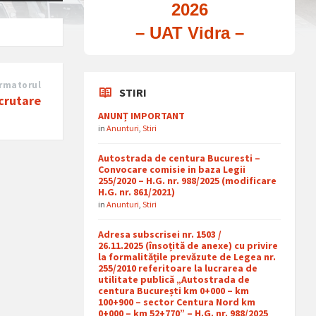
2026
– UAT Vidra –
rmatorul
STIRI
crutare
ANUNȚ IMPORTANT
in
Anunturi
,
Stiri
Autostrada de centura Bucuresti –
Convocare comisie in baza Legii
255/2020 – H.G. nr. 988/2025 (modificare
H.G. nr. 861/2021)
in
Anunturi
,
Stiri
Adresa subscrisei nr. 1503 /
26.11.2025 (însoțită de anexe) cu privire
la formalitățile prevăzute de Legea nr.
255/2010 referitoare la lucrarea de
utilitate publică „Autostrada de
centura București km 0+000 – km
100+900 – sector Centura Nord km
0+000 – km 52+770” – H.G. nr. 988/2025