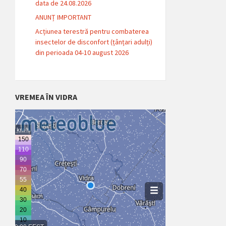
data de 24.08.2026
ANUNȚ IMPORTANT
Acțiunea terestră pentru combaterea
insectelor de disconfort (țânțari adulți)
din perioada 04-10 august 2026
VREMEA ÎN VIDRA