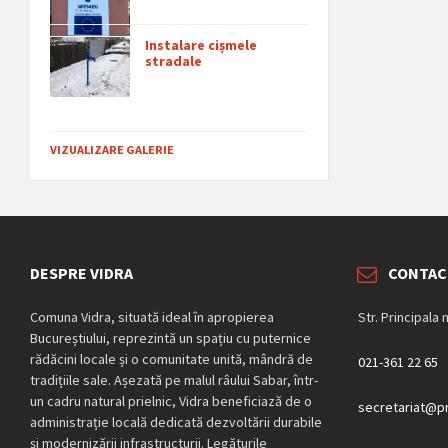
Instalare cișmele
stradale
VIZUALIZARE GALERIE
DESPRE VIDRA
CONTAC
Comuna Vidra, situată ideal în apropierea
Str. Principala 
Bucureștiului, reprezintă un spațiu cu puternice
rădăcini locale și o comunitate unită, mândră de
021-361 22 65
tradițiile sale. Așezată pe malul râului Sabar, într-
un cadru natural prielnic, Vidra beneficiază de o
secretariat@pr
administrație locală dedicată dezvoltării durabile
și modernizării infrastructurii. Legăturile