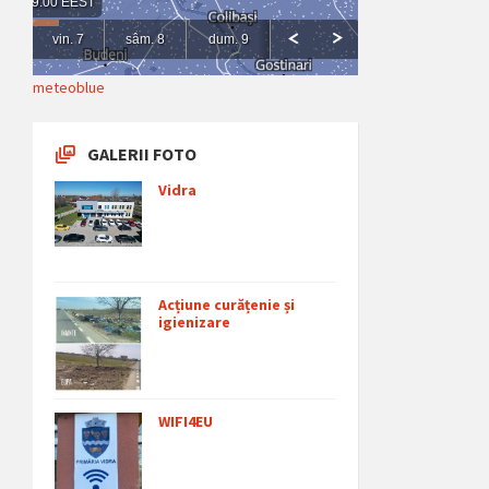
meteoblue
GALERII FOTO
Vidra
Acțiune curățenie și
igienizare
WIFI4EU