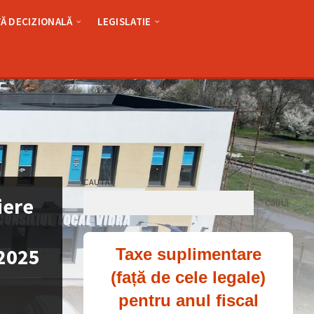
Ă DECIZIONALĂ
LEGISLATIE
CAUTĂ
iere
Caută
.2025
Taxe suplimentare
(față de cele legale)
pentru anul fiscal