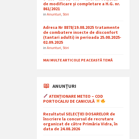
de modificare și completare a H.G. nr.
861/2021
in
Anunturi
,
Stiri
Adresa Nr 8878/19.08.2025 tratamente
de combatere insecte de disconfort
(tantari adulti) in perioada 25.08.2025-
02.09.2025
in
Anunturi
,
Stiri
MAI MULTE ARTICOLE PE ACEASTĂ TEMĂ
ANUNȚURI
ATENȚIONARE METEO – COD
PORTOCALIU DE CANICULĂ
Rezultatul SELECȚIEI DOSARELOR de
înscriere la concursul de recrutare
organizat de către Primăria Vidra, în
data de 24.08.2026