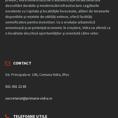
dezvoltării durabile și modernizării infrastructurii. Legăturile
excelente cu Capitala și localitățile învecinate, alături de terenurile
disponibile și rețelele de utilități extinse, oferă facilități
semnificative pentru investitori. Cu o evoluție urbanistică
armonioasă și un potențial economic în creștere, Vidra se afirmă ca
o localitate deschisă oportunităților și orientată către viitor.
CONTACT
Str. Principala nr. 106, Comuna Vidra, Ilfov
021-361 22 65
secretariat@primaria-vidra.ro
TELEFOANE UTILE