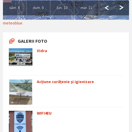
meteoblue
GALERII FOTO
Vidra
Acțiune curățenie și igienizare
WIFI4EU