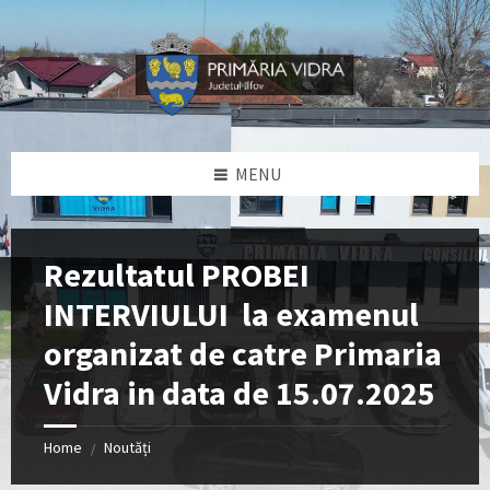
Skip
Skip
Skip
Skip
to
to
to
to
content
left
right
footer
sidebar
sidebar
MENU
Rezultatul PROBEI
INTERVIULUI la examenul
organizat de catre Primaria
Vidra in data de 15.07.2025
Home
Noutăți
/