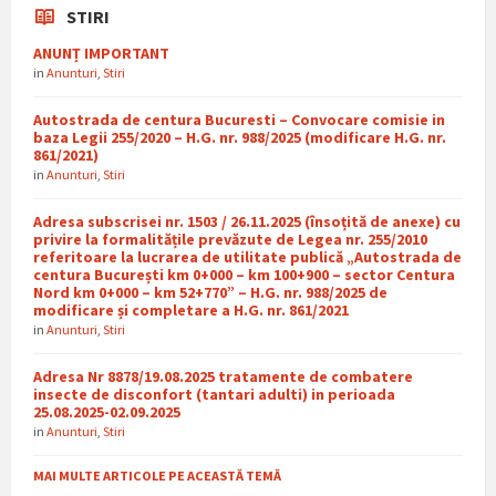
STIRI
ANUNȚ IMPORTANT
in
Anunturi
,
Stiri
Autostrada de centura Bucuresti – Convocare comisie in
baza Legii 255/2020 – H.G. nr. 988/2025 (modificare H.G. nr.
861/2021)
in
Anunturi
,
Stiri
Adresa subscrisei nr. 1503 / 26.11.2025 (însoțită de anexe) cu
privire la formalitățile prevăzute de Legea nr. 255/2010
referitoare la lucrarea de utilitate publică „Autostrada de
centura București km 0+000 – km 100+900 – sector Centura
Nord km 0+000 – km 52+770” – H.G. nr. 988/2025 de
modificare și completare a H.G. nr. 861/2021
in
Anunturi
,
Stiri
Adresa Nr 8878/19.08.2025 tratamente de combatere
insecte de disconfort (tantari adulti) in perioada
25.08.2025-02.09.2025
in
Anunturi
,
Stiri
MAI MULTE ARTICOLE PE ACEASTĂ TEMĂ