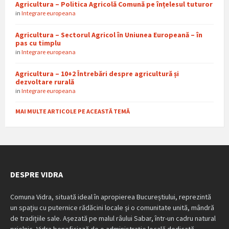
Agricultura – Politica Agricolă Comună pe înțelesul tuturor
in
Integrare europeana
Agricultura – Sectorul Agricol în Uniunea Europeană – în
pas cu timplu
in
Integrare europeana
Agricultura – 10+2 Întrebări despre agricultură și
dezvoltare rurală
in
Integrare europeana
MAI MULTE ARTICOLE PE ACEASTĂ TEMĂ
DESPRE VIDRA
Comuna Vidra, situată ideal în apropierea Bucureștiului, reprezintă
un spațiu cu puternice rădăcini locale și o comunitate unită, mândră
de tradițiile sale. Așezată pe malul râului Sabar, într-un cadru natural
prielnic, Vidra beneficiază de o administrație locală dedicată