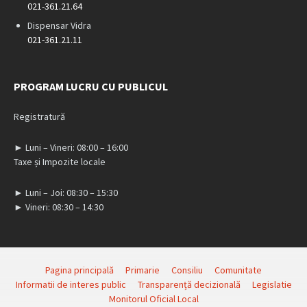
021-361.21.64
Dispensar Vidra
021-361.21.11
PROGRAM LUCRU CU PUBLICUL
Registratură
► Luni – Vineri: 08:00 – 16:00
Taxe și Impozite locale
► Luni – Joi: 08:30 – 15:30
► Vineri: 08:30 – 14:30
Pagina principală
Primarie
Consiliu
Comunitate
Informatii de interes public
Transparență decizională
Legislatie
Monitorul Oficial Local