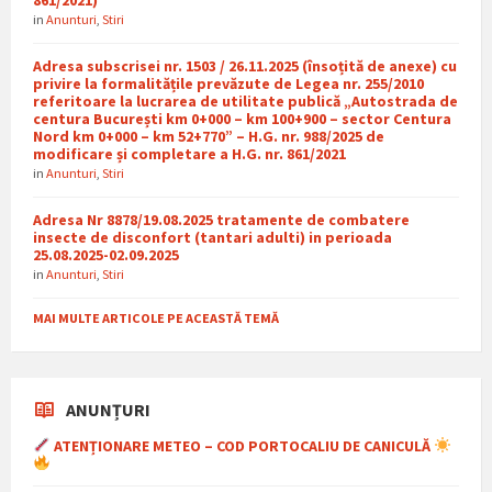
in
Anunturi
,
Stiri
Adresa subscrisei nr. 1503 / 26.11.2025 (însoțită de anexe) cu
privire la formalitățile prevăzute de Legea nr. 255/2010
referitoare la lucrarea de utilitate publică „Autostrada de
centura București km 0+000 – km 100+900 – sector Centura
Nord km 0+000 – km 52+770” – H.G. nr. 988/2025 de
modificare și completare a H.G. nr. 861/2021
in
Anunturi
,
Stiri
Adresa Nr 8878/19.08.2025 tratamente de combatere
insecte de disconfort (tantari adulti) in perioada
25.08.2025-02.09.2025
in
Anunturi
,
Stiri
MAI MULTE ARTICOLE PE ACEASTĂ TEMĂ
ANUNȚURI
ATENȚIONARE METEO – COD PORTOCALIU DE CANICULĂ