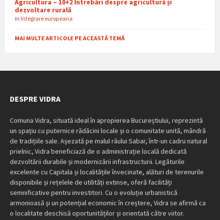
Agricultura – 10+2 Întrebări despre agricultură și
dezvoltare rurală
in
Integrare europeana
MAI MULTE ARTICOLE PE ACEASTĂ TEMĂ
DESPRE VIDRA
Comuna Vidra, situată ideal în apropierea Bucureștiului, reprezintă
un spațiu cu puternice rădăcini locale și o comunitate unită, mândră
de tradițiile sale. Așezată pe malul râului Sabar, într-un cadru natural
prielnic, Vidra beneficiază de o administrație locală dedicată
dezvoltării durabile și modernizării infrastructurii. Legăturile
excelente cu Capitala și localitățile învecinate, alături de terenurile
disponibile și rețelele de utilități extinse, oferă facilități
semnificative pentru investitori. Cu o evoluție urbanistică
armonioasă și un potențial economic în creștere, Vidra se afirmă ca
o localitate deschisă oportunităților și orientată către viitor.