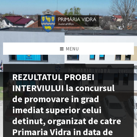
Skip
Skip
Skip
Skip
to
to
to
to
content
left
right
footer
sidebar
sidebar
MENU
REZULTATUL PROBEI
INTERVIULUI la concursul
de promovare in grad
imediat superior celui
detinut, organizat de catre
Primaria Vidra in data de