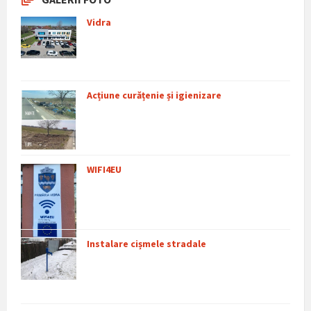
Vidra
Acțiune curățenie și igienizare
WIFI4EU
Instalare cișmele stradale