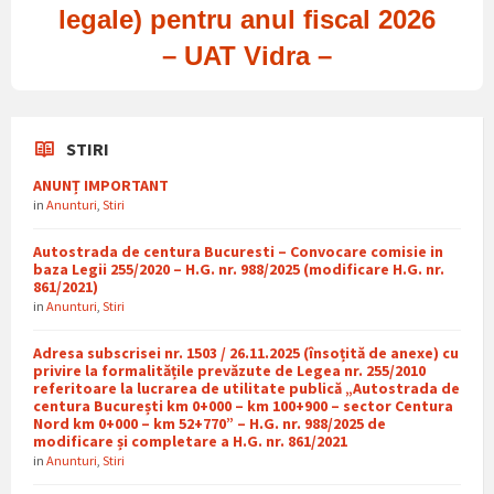
legale) pentru anul fiscal 2026
– UAT Vidra –
STIRI
ANUNȚ IMPORTANT
in
Anunturi
,
Stiri
Autostrada de centura Bucuresti – Convocare comisie in
baza Legii 255/2020 – H.G. nr. 988/2025 (modificare H.G. nr.
861/2021)
in
Anunturi
,
Stiri
Adresa subscrisei nr. 1503 / 26.11.2025 (însoțită de anexe) cu
privire la formalitățile prevăzute de Legea nr. 255/2010
referitoare la lucrarea de utilitate publică „Autostrada de
centura București km 0+000 – km 100+900 – sector Centura
Nord km 0+000 – km 52+770” – H.G. nr. 988/2025 de
modificare și completare a H.G. nr. 861/2021
in
Anunturi
,
Stiri