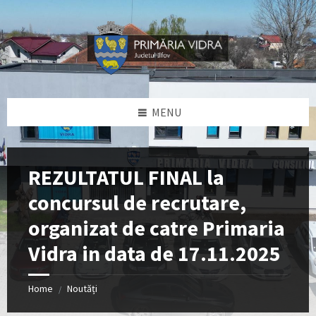
Skip
Skip
Skip
Skip
to
to
to
to
content
left
right
footer
sidebar
sidebar
MENU
REZULTATUL FINAL la
concursul de recrutare,
organizat de catre Primaria
Vidra in data de 17.11.2025
Home
Noutăți
/