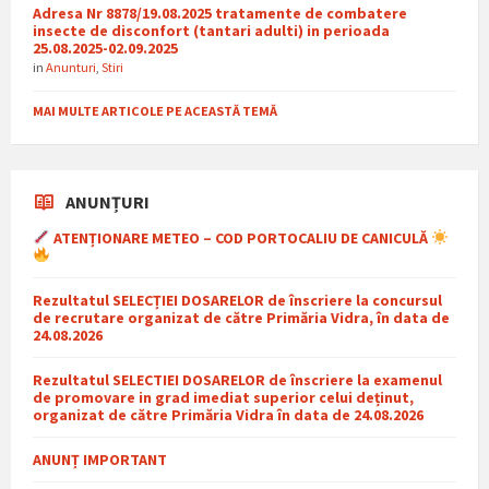
Adresa Nr 8878/19.08.2025 tratamente de combatere
insecte de disconfort (tantari adulti) in perioada
25.08.2025-02.09.2025
in
Anunturi
,
Stiri
MAI MULTE ARTICOLE PE ACEASTĂ TEMĂ
ANUNȚURI
ATENȚIONARE METEO – COD PORTOCALIU DE CANICULĂ
Rezultatul SELECȚIEI DOSARELOR de înscriere la concursul
de recrutare organizat de către Primăria Vidra, în data de
24.08.2026
Rezultatul SELECTIEI DOSARELOR de înscriere la examenul
de promovare in grad imediat superior celui deținut,
organizat de către Primăria Vidra în data de 24.08.2026
ANUNȚ IMPORTANT