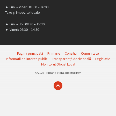
► Luni – Vineri: 08:00 – 16:00
Taxe și Impozite locale
► Luni – Joi: 08:30 – 15:30
► Vineri: 08:30 – 14:30
Pagina principală
Primarie
Consiliu
Comunitate
Informatii de interes public
Transparență decizională
Legislatie
Monitorul Oficial Local
© 2026 Primaria Vidra, judetul Ilfov