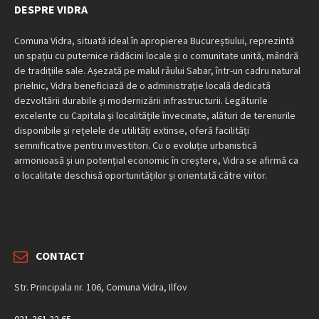
DESPRE VIDRA
Comuna Vidra, situată ideal în apropierea Bucureștiului, reprezintă
un spațiu cu puternice rădăcini locale și o comunitate unită, mândră
de tradițiile sale. Așezată pe malul râului Sabar, într-un cadru natural
prielnic, Vidra beneficiază de o administrație locală dedicată
dezvoltării durabile și modernizării infrastructurii. Legăturile
excelente cu Capitala și localitățile învecinate, alături de terenurile
disponibile și rețelele de utilități extinse, oferă facilități
semnificative pentru investitori. Cu o evoluție urbanistică
armonioasă și un potențial economic în creștere, Vidra se afirmă ca
o localitate deschisă oportunităților și orientată către viitor.
CONTACT
Str. Principala nr. 106, Comuna Vidra, Ilfov
021-361 22 65